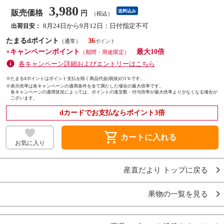
3,980
販売価格
送料込み
円
（税込）
8月24日から9月12日：日付指定不可
出荷目安：
たまるdポイント
36
（通常）
+キャンペーンポイント
最大10倍
（期間・用途限定）
各キャンペーン詳細およびエントリーはこちら
※たまるdポイントはポイント支払を除く商品代金(税抜)の1％です。
※
表示倍率は各キャンペーンの適用条件を全て満たした場合の最大倍率です。
各キャンペーンの適用状況によっては、ポイントの進呈数・付与倍率が最大倍率より少なくなる場合が
ございます。
dカードでお支払ならポイント3倍
shopping_cart
カートに入れる
お気に入り
産直だより トップに戻る
果物の一覧を見る