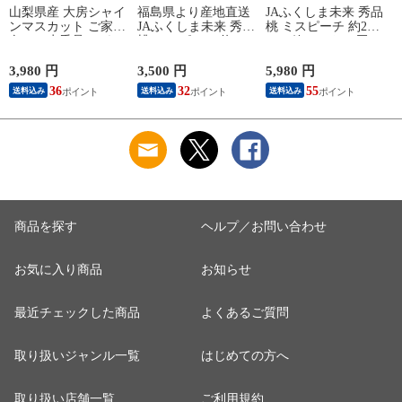
山梨県産 大房シャイ
福島県より産地直送
JAふくしま未来 秀品
ンマスカット ご家庭
JAふくしま未来 秀品
桃 ミスピーチ 約2キ
向け・赤秀品 1.1キ
桃 ミスピーチ 約２
ロ×2箱セット (5玉か
ロから1.2キロ前後
キロ (5玉から6玉) 送
ら6玉×2箱) 送料無料
（2房）送料無料 ぶ
料無料 もも 桃 お中
もも 桃 ギフト 夏ギ
3,980 円
3,500 円
5,980 円
3
どう ブドウ 種なし
元 ギフト
フト お中元
36
32
55
送料込み
送料込み
送料込み
ぶどう 葡萄 ※クー
ル便
商品を探す
ヘルプ／お問い合わせ
お気に入り商品
お知らせ
最近チェックした商品
よくあるご質問
取り扱いジャンル一覧
はじめての方へ
取り扱い店舗一覧
ご利用規約