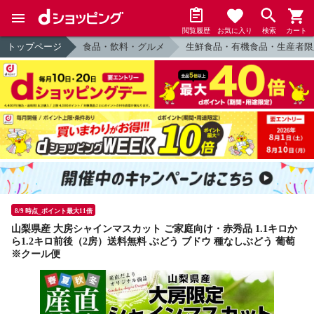
閲覧履歴
お気に入り
検索
カート
トップページ
食品・飲料・グルメ
生鮮食品・有機食品・生産者限
8/9 時点_ポイント最大11倍
山梨県産 大房シャインマスカット ご家庭向け・赤秀品 1.1キロか
ら1.2キロ前後（2房）送料無料 ぶどう ブドウ 種なしぶどう 葡萄
※クール便