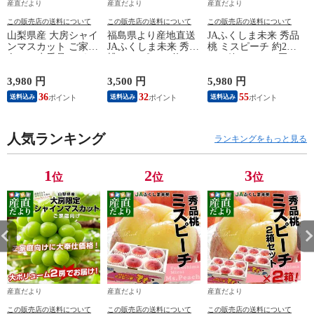
産直だより
産直だより
産直だより
この販売店の送料について
この販売店の送料について
この販売店の送料について
山梨県産 大房シャイ
福島県より産地直送
JAふくしま未来 秀品
ンマスカット ご家庭
JAふくしま未来 秀品
桃 ミスピーチ 約2キ
向け・赤秀品 1.1キ
桃 ミスピーチ 約２
ロ×2箱セット (5玉か
ロから1.2キロ前後
キロ (5玉から6玉) 送
ら6玉×2箱) 送料無料
（2房）送料無料 ぶ
料無料 もも 桃 お中
もも 桃 ギフト 夏ギ
3,980 円
3,500 円
5,980 円
4
どう ブドウ 種なし
元 ギフト
フト お中元
36
32
55
送料込み
送料込み
送料込み
ぶどう 葡萄 ※クー
ル便
人気ランキング
ランキングをもっと見る
1
2
3
位
位
位
産直だより
産直だより
産直だより
この販売店の送料について
この販売店の送料について
この販売店の送料について