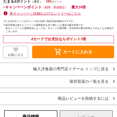
たまるdポイント
195
（通常）
+キャンペーンポイント
最大10倍
（期間・用途限定）
各キャンペーン詳細およびエントリーはこちら
※たまるdポイントはポイント支払を除く商品代金(税抜)の1％です。
※
表示倍率は各キャンペーンの適用条件を全て満たした場合の最大倍率です。
各キャンペーンの適用状況によっては、ポイントの進呈数・付与倍率が最大倍率より少なくなる場合が
ございます。
dカードでお支払ならポイント3倍
shopping_cart
カートに入れる
お気に入り
輸入洋食器の専門店イデール トップに戻る
保存容器の一覧を見る
商品レビューを投稿するには
商品情報
レビュー