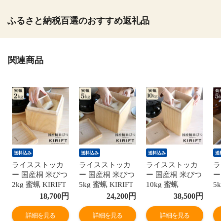
ふるさと納税百選のおすすめ返礼品
関連商品
送料込み
送料込み
送料込み
送
ライスストッカ
ライスストッカ
ライスストッカ
ラ
ー 国産桐 米びつ
ー 国産桐 米びつ
ー 国産桐 米びつ
ー
2kg 蜜蝋 KIRIFT
5kg 蜜蝋 KIRIFT
10kg 蜜蝋
5
RICE STOCKER
RICE STOCKER
KIRIFT RICE
R
18,700
円
24,200
円
38,500
円
美術木箱 うらた
美術木箱 うらた
STOCKER 美術
美
お米 米櫃 蜜蝋仕
お米 米櫃 蜜蝋仕
木箱 うらた お米
お
詳細を見る
詳細を見る
詳細を見る