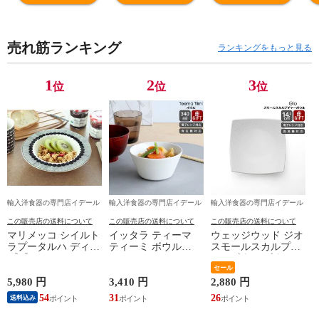
上げ ライス キッ
上げ ライス キッ
米櫃 蜜蝋仕上げ
上
チン用品 ギフト
チン用品 ギフト
ライス キッチン
チ
結婚祝い プレゼ
結婚祝い プレゼ
用品 ギフト 結婚
結
売れ筋ランキング
ント 贈り物 【キ
ント 贈り物 【キ
祝い プレゼント
ン
ランキングをもっと見る
ッチン用品】
ッチン用品】
贈り物 【キッチ
ッ
【ギフト】
【ギフト】
ン用品】【ギフ
【
1
2
3
位
位
位
ト】
輸入洋食器の専門店イデール
輸入洋食器の専門店イデール
輸入洋食器の専門店イデール
この販売店の送料について
この販売店の送料について
この販売店の送料について
マリメッコ シイルト
イッタラ ティーマ
ウェッジウッド ジオ
ラプータルハ ディー
ティーミ ボウル
スモールスカルプチ
ププレート20cm ホワ
340ml iittala Teema
ャーボウル ボウル
イト/ブラック
Tiimi 耐熱 電子レン
ギフト 結婚祝い プ
セール
marimekko
ジ対応 ギフト 結婚
レゼント 贈り物
5,980 円
3,410 円
2,880 円
SIIRTOLAPUUTARHA
祝い プレゼント 贈
【食器 カトラリー】
54
31
26
送料込み
パスタプレート 結婚
り物 【iittala イッタ
【ギフト】
祝い プレゼント 贈
ラ】【食器 カトラリ