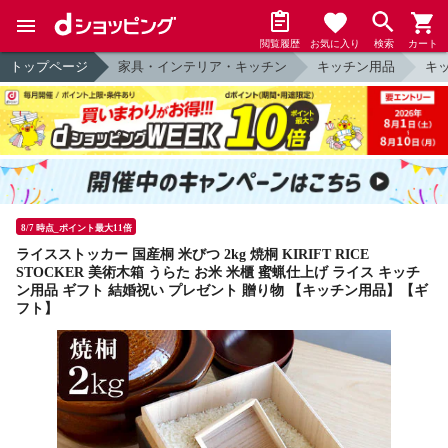
閲覧履歴
お気に入り
検索
カート
トップページ
家具・インテリア・キッチン
キッチン用品
キ
8/7 時点_ポイント最大11倍
ライスストッカー 国産桐 米びつ 2kg 焼桐 KIRIFT RICE
STOCKER 美術木箱 うらた お米 米櫃 蜜蝋仕上げ ライス キッチ
ン用品 ギフト 結婚祝い プレゼント 贈り物 【キッチン用品】【ギ
フト】