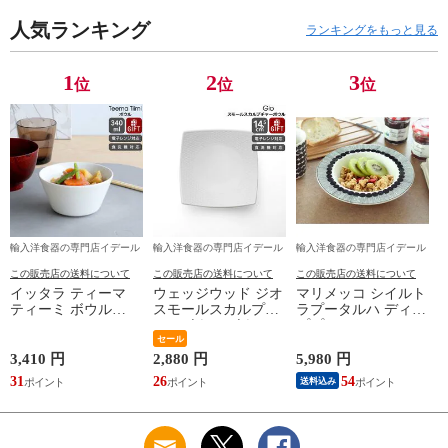
り物 【Marimekko マ
ー】【ギフト】
リメッコ】【食器 カ
人気ランキング
ランキングをもっと見る
トラリー】【ギフ
ト】
1
2
3
位
位
位
輸入洋食器の専門店イデール
輸入洋食器の専門店イデール
輸入洋食器の専門店イデール
この販売店の送料について
この販売店の送料について
この販売店の送料について
イッタラ ティーマ
ウェッジウッド ジオ
マリメッコ シイルト
ティーミ ボウル
スモールスカルプチ
ラプータルハ ディー
340ml iittala Teema
ャーボウル ボウル
ププレート20cm ホワ
Tiimi 耐熱 電子レン
ギフト 結婚祝い プ
セール
イト/ブラック
ジ対応 ギフト 結婚
レゼント 贈り物
marimekko
3,410 円
2,880 円
5,980 円
祝い プレゼント 贈
【食器 カトラリー】
SIIRTOLAPUUTARHA
31
26
54
送料込み
り物 【iittala イッタ
【ギフト】
パスタプレート 結婚
ラ】【食器 カトラリ
祝い プレゼント 贈
ー】【ギフト】
り物 【Marimekko マ
リメッコ】【食器 カ