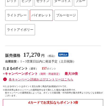
レッド
ピンク
セラドン
ターコイズ
ブルー
ライトグレー
バイオレット
ブルーセージ
ライトアイボリー
17,270
販売価格
送料込み
円
（税込）
1～3営業日以内に発送予定（土日祝除）
出荷目安：
たまるdポイント
157
（通常）
+キャンペーンポイント
最大10倍
（期間・用途限定）
各キャンペーン詳細およびエントリーはこちら
※たまるdポイントはポイント支払を除く商品代金(税抜)の1％です。
※
表示倍率は各キャンペーンの適用条件を全て満たした場合の最大倍率です。
各キャンペーンの適用状況によっては、ポイントの進呈数・付与倍率が最大倍率より少なくなる場合が
ございます。
dカードでお支払ならポイント3倍