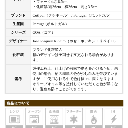
・フォーク/縦18.5cm
・化粧箱/縦26cm、横26cm、高さ3.5cm
ブランド
Cutipol（クチポール） / Portugal（ポルトガル）
生産国
Portugal(ポルトガル)
シリーズ
GOA（ゴア）
デザイナー
Jose Joaquim Ribeiro（ホセ・ホアキン・リベイロ）
ブランド化粧箱入
化粧箱
箱のデザインは予期せず変更される場合がありま
す。
製作工程上、仕上げの段階で磨きをかけるため、未
使用の場合、柄の樹脂の色が少し白みを帯びていま
備考
すが、ご使用される中で色は徐々に濃くなります。
オリーブオイル等を塗付していただくと色が濃くな
り、退色も防ぐことができます。