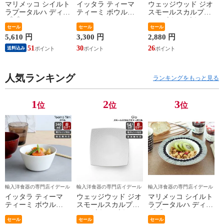
マリメッコ シイルト
イッタラ ティーマ
ウェッジウッド ジオ
ラプータルハ ディー
ティーミ ボウル
スモールスカルプチ
ププレート20cm ホワ
340ml iittala Teema
ャーボウル ボウル
イト/ブラック
セール
Tiimi 耐熱 電子レン
セール
ギフト 結婚祝い プ
セール
marimekko
ジ対応 ギフト 結婚
レゼント 贈り物
5,610 円
3,300 円
2,880 円
SIIRTOLAPUUTARHA
祝い プレゼント 贈
【食器 カトラリー】
51
30
26
送料込み
パスタプレート 結婚
り物 【iittala イッタ
【ギフト】
祝い プレゼント 贈
ラ】【食器 カトラリ
り物 【Marimekko マ
ー】【ギフト】
リメッコ】【食器 カ
人気ランキング
ランキングをもっと見る
トラリー】【ギフ
ト】
1
2
3
位
位
位
輸入洋食器の専門店イデール
輸入洋食器の専門店イデール
輸入洋食器の専門店イデール
イッタラ ティーマ
ウェッジウッド ジオ
マリメッコ シイルト
ティーミ ボウル
スモールスカルプチ
ラプータルハ ディー
340ml iittala Teema
ャーボウル ボウル
ププレート20cm ホワ
Tiimi 耐熱 電子レン
セール
ギフト 結婚祝い プ
セール
イト/ブラック
セール