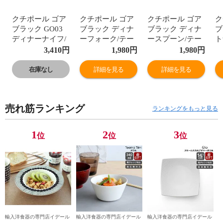
クチポール ゴア
クチポール ゴア
クチポール ゴア
ク
ブラック GO03
ブラック ディナ
ブラック ディナ
ブ
ディナーナイフ/
ーフォーク/テー
ースプーン/テー
ト
テーブルナイフ
ブルフォーク
ブルスプーン
G
3,410
円
1,980
円
1,980
円
Cutipol GOA 正規
Cutipol GOA 正規
Cutipol GOA 正規
理
販売代理店 カト
販売代理店 カト
販売代理店 カト
ブ
在庫なし
詳細を見る
詳細を見る
ラリー ブラッシ
ラリー ブラッシ
ラリー ブラッシ
ッ
ュド マット 【ク
ュド マット 【ク
ュド マット 【ク
ル
チポール
チポール
チポール
器
売れ筋ランキング
Cutipol】【食器
Cutipol】【食器
Cutipol】【食器
ランキングをもっと見る
カトラリー】
カトラリー】
カトラリー】
1
2
3
位
位
位
輸入洋食器の専門店イデール
輸入洋食器の専門店イデール
輸入洋食器の専門店イデール