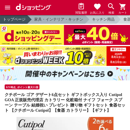
閲覧履歴
お気に入り
検索
カート
トップページ
家具・インテリア・キッチン
キッチン用品
食
8/9 時点_ポイント最大11倍
クチポール ゴア デザート6点セット ギフトボックス入り Cutipol
GOA 正規販売代理店 カトラリー 化粧箱付 ナイフ フォーク スプ
ーン テーブル 結婚祝い プレゼント 贈り物 ギフトセット 食器セッ
ト 【クチポール Cutipol】【食器 カトラリー】【ギフト】