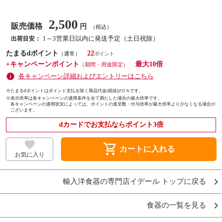
2,500
販売価格
円
（税込）
1～3営業日以内に発送予定（土日祝除）
出荷目安：
たまるdポイント
22
（通常）
+キャンペーンポイント
最大10倍
（期間・用途限定）
各キャンペーン詳細およびエントリーはこちら
※たまるdポイントはポイント支払を除く商品代金(税抜)の1％です。
※
表示倍率は各キャンペーンの適用条件を全て満たした場合の最大倍率です。
各キャンペーンの適用状況によっては、ポイントの進呈数・付与倍率が最大倍率より少なくなる場合が
ございます。
dカードでお支払ならポイント3倍
shopping_cart
カートに入れる
お気に入り
輸入洋食器の専門店イデール トップに戻る
食器の一覧を見る