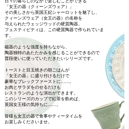
日々の暮らしのなかで楽しむことができる
「女王の器（クィーンズウェア）」
その美しさから英国王妃シャーロットを魅了し、
クィーンズウェア（女王の器）の名称を
与えられたウェッジウッドの硬質陶器。
フェスティビティは、この硬質陶器で作られていま
す。
磁器のような強度を持ちながら、
陶器独特のあたたかみを感じることができるので
普段使いに使っていただきたいシリーズです。
トーストと目玉焼きの朝ごはんが
「女王の器」に盛り付けるだけで
豪華なブレックファーストに……。
お肉とサラダをのせるだけも
レストランのような演出ができます。
このシリーズのカップで紅茶を飲めば、
英国女王様の気持ちに……。
皆様も女王の器で食事やティータイムを
お楽しみくださいませ。