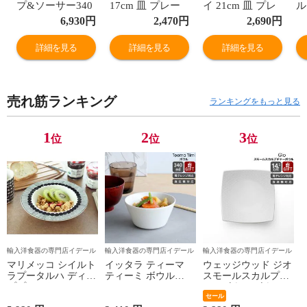
プ&ソーサー340
17cm 皿 プレー
イ 21cm 皿 プレ
ル
ｍｌ ギフト 結婚
ト ギフト 結婚祝
ート ギフト 結婚
ゴ
6,930
円
2,470
円
2,690
円
祝い プレゼント
い プレゼント 贈
祝い プレゼント
ュ
贈り物 【食器 カ
り物 【食器 カト
贈り物 【食器 カ
プ
詳細を見る
詳細を見る
詳細を見る
トラリー】【ギ
ラリー】【ギフ
トラリー】【ギ
結
フト】
ト】
フト】
ン
セ
売れ筋ランキング
ッ
ランキングをもっと見る
ラ
ト
1
2
3
位
位
位
輸入洋食器の専門店イデール
輸入洋食器の専門店イデール
輸入洋食器の専門店イデール
マリメッコ シイルト
イッタラ ティーマ
ウェッジウッド ジオ
ラプータルハ ディー
ティーミ ボウル
スモールスカルプチ
ププレート20cm ホワ
340ml iittala Teema
ャーボウル ボウル
イト/ブラック
Tiimi 耐熱 電子レン
ギフト 結婚祝い プ
セール