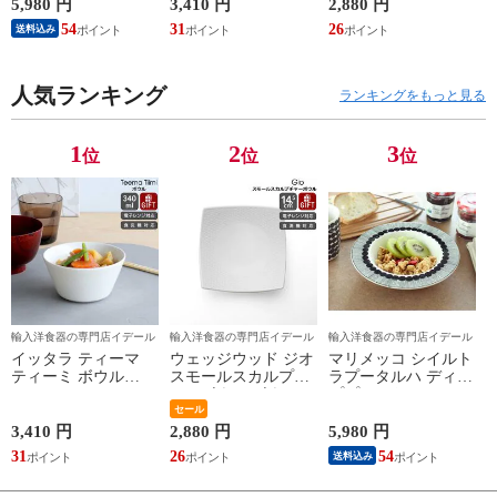
marimekko
ジ対応 ギフト 結婚
レゼント 贈り物
5,980 円
3,410 円
2,880 円
SIIRTOLAPUUTARHA
祝い プレゼント 贈
【食器 カトラリー】
54
31
26
送料込み
パスタプレート 結婚
り物 【iittala イッタ
【ギフト】
祝い プレゼント 贈
ラ】【食器 カトラリ
り物 【Marimekko マ
ー】【ギフト】
リメッコ】【食器 カ
人気ランキング
ランキングをもっと見る
トラリー】【ギフ
ト】
1
2
3
位
位
位
輸入洋食器の専門店イデール
輸入洋食器の専門店イデール
輸入洋食器の専門店イデール
イッタラ ティーマ
ウェッジウッド ジオ
マリメッコ シイルト
ティーミ ボウル
スモールスカルプチ
ラプータルハ ディー
340ml iittala Teema
ャーボウル ボウル
ププレート20cm ホワ
Tiimi 耐熱 電子レン
ギフト 結婚祝い プ
セール
イト/ブラック
ジ対応 ギフト 結婚
レゼント 贈り物
marimekko
3,410 円
2,880 円
5,980 円
祝い プレゼント 贈
【食器 カトラリー】
SIIRTOLAPUUTARHA
31
26
54
送料込み
り物 【iittala イッタ
【ギフト】
パスタプレート 結婚
ラ】【食器 カトラリ
祝い プレゼント 贈