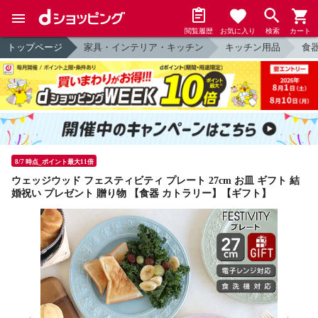
閲覧履歴
お気に入り
検索
カート
トップページ
家具・インテリア・キッチン
キッチン用品
食
8/7 時点_ポイント最大11倍
ウェッジウッド フェスティビティ プレート 27cm お皿 ギフト 結
婚祝い プレゼント 贈り物 【食器 カトラリー】【ギフト】