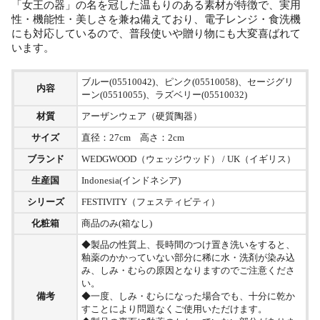
「女王の器」の名を冠した温もりのある素材が特徴で、実用
性・機能性・美しさを兼ね備えており、電子レンジ・食洗機
にも対応しているので、普段使いや贈り物にも大変喜ばれて
います。
ブルー(05510042)、ピンク(05510058)、セージグリ
内容
ーン(05510055)、ラズベリー(05510032)
材質
アーザンウェア（硬質陶器）
サイズ
直径：27cm 高さ：2cm
ブランド
WEDGWOOD（ウェッジウッド） / UK（イギリス）
生産国
Indonesia(インドネシア)
シリーズ
FESTIVITY（フェスティビティ）
化粧箱
商品のみ(箱なし)
◆製品の性質上、長時間のつけ置き洗いをすると、
釉薬のかかっていない部分に稀に水・洗剤が染み込
み、しみ・むらの原因となりますのでご注意くださ
い。
備考
◆一度、しみ・むらになった場合でも、十分に乾か
すことにより問題なくご使用いただけます。