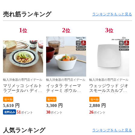
ーブル コンパク
折り畳み ローテ
ェア 【アウトド
ェ
ト 軽量 【アウト
ーブル コンパク
ア】
ア
売れ筋ランキング
ドア】
ト 軽量 【アウト
ランキングをもっと見る
ドア】
1
2
3
位
位
位
輸入洋食器の専門店イデール
輸入洋食器の専門店イデール
輸入洋食器の専門店イデール
マリメッコ シイルト
イッタラ ティーマ
ウェッジウッド ジオ
ラプータルハ ディー
ティーミ ボウル
スモールスカルプチ
ププレート20cm ホワ
340ml iittala Teema
ャーボウル ボウル
イト/ブラック
セール
Tiimi 耐熱 電子レン
セール
ギフト 結婚祝い プ
セール
marimekko
ジ対応 ギフト 結婚
レゼント 贈り物
5,610 円
3,300 円
2,880 円
SIIRTOLAPUUTARHA
祝い プレゼント 贈
【食器 カトラリー】
51
30
26
送料込み
パスタプレート 結婚
り物 【iittala イッタ
【ギフト】
祝い プレゼント 贈
ラ】【食器 カトラリ
り物 【Marimekko マ
ー】【ギフト】
リメッコ】【食器 カ
人気ランキング
ランキングをもっと見る
トラリー】【ギフ