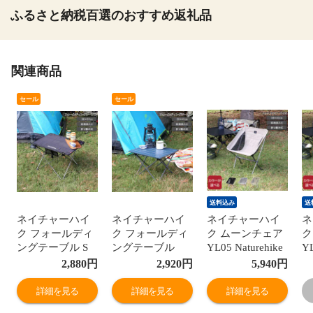
ふるさと納税百選のおすすめ返礼品
関連商品
セール
セール
送料込み
送
ネイチャーハイ
ネイチャーハイ
ネイチャーハイ
ネ
ク フォールディ
ク フォールディ
ク ムーンチェア
ク
ングテーブル S
ングテーブル
YL05 Naturehike
YL
サイズ ブラック
FT08 Sサイズ リ
アウトドア キャ
ア
2,880
円
2,920
円
5,940
円
Naturehike アウ
ーフブルー
ンプ 折り畳み 椅
ン
トドア キャンプ
Naturehike アウ
子 コンパクト 軽
子
詳細を見る
詳細を見る
詳細を見る
折り畳み ローテ
トドア キャンプ
量 ポータブルチ
量