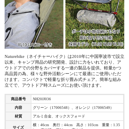
Naturehike（ネイチャーハイク）は2010年に中国寧波市で設立
以来、キャンプ用品の研究開発、設計に力をいれており、ア
ウトドアでの分野をカバーする一連の製品を提供。軽量かつ
高品質の為、様々な野外活動シーンにて最適にご使用いただ
けます。コンパクトで軽量な折り畳み式チェア。簡単な組み
立てで、アウトドア時スムーズにお使い頂けます。
商品番号
NH20JJ036
内容
グリーン（17006548）、オレンジ（17006549）
材質
アルミ合金、オックスフォード
横：46cm 奥行：44cm 高さ：103cm 重量：1.35
サイズ