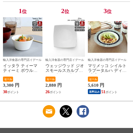
ト】
1
2
3
位
位
位
輸入洋食器の専門店イデール
輸入洋食器の専門店イデール
輸入洋食器の専門店イデール
イッタラ ティーマ
ウェッジウッド ジオ
マリメッコ シイルト
ティーミ ボウル
スモールスカルプチ
ラプータルハ ディー
340ml iittala Teema
ャーボウル ボウル
ププレート20cm ホワ
Tiimi 耐熱 電子レン
セール
ギフト 結婚祝い プ
セール
イト/ブラック
セール
ジ対応 ギフト 結婚
レゼント 贈り物
marimekko
3,300 円
2,880 円
5,610 円
祝い プレゼント 贈
【食器 カトラリー】
SIIRTOLAPUUTARHA
30
26
51
送料込み
り物 【iittala イッタ
【ギフト】
パスタプレート 結婚
ラ】【食器 カトラリ
祝い プレゼント 贈
ー】【ギフト】
り物 【Marimekko マ
リメッコ】【食器 カ
トラリー】【ギフ
ト】