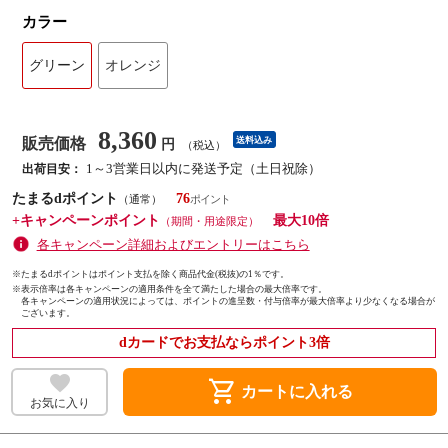
カラー
グリーン
オレンジ
8,360
販売価格
送料込み
円
（税込）
1～3営業日以内に発送予定（土日祝除）
出荷目安：
たまるdポイント
76
（通常）
+キャンペーンポイント
最大10倍
（期間・用途限定）
各キャンペーン詳細およびエントリーはこちら
※たまるdポイントはポイント支払を除く商品代金(税抜)の1％です。
※
表示倍率は各キャンペーンの適用条件を全て満たした場合の最大倍率です。
各キャンペーンの適用状況によっては、ポイントの進呈数・付与倍率が最大倍率より少なくなる場合が
ございます。
dカードでお支払ならポイント3倍
shopping_cart
カートに入れる
お気に入り