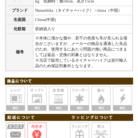
kg 収納時：横56cm、高さ15cm
ブランド
Naturehike（ネイチャーハイク） / china（中国）
生産国
China(中国)
化粧箱
収納袋入り
※本体に僅かな傷や、若干の色落ち等が見られる場
合がございますが、メーカーの検品を通過した良品
のため、使用するにあたり問題の無い商品につきま
備考
しては返品・交換の対象とはなりません。
※当店で販売しているネイチャーハイクは並行輸入
品のため保証対象外となります。