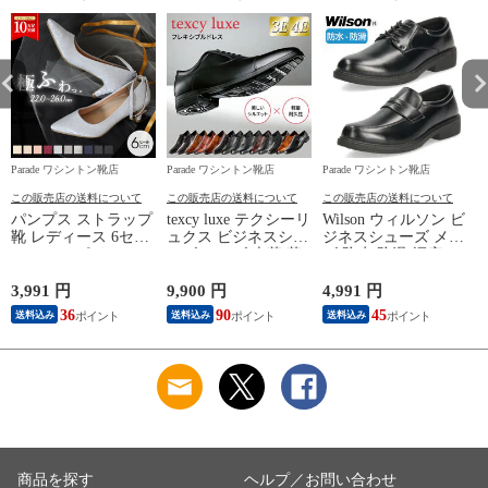
Parade ワシントン靴店
Parade ワシントン靴店
Parade ワシントン靴店
P
この販売店の送料について
この販売店の送料について
この販売店の送料について
パンプス ストラップ
texcy luxe テクシーリ
Wilson ウィルソン ビ
靴 レディース 6セン
ュクス ビジネスシュ
ジネスシューズ メン
チヒール ポインテッ
ーズ メンズ 本革 革
ズ 防水 防滑 幅広 4E
ドトゥ 19035 極ふわ
靴 幅広 甲高 3E 4E
軽量 28.0cm
っ Parade 23.5cm ラ
フレキシブルドレス
8102（ローファー）
3,991 円
9,900 円
4,991 円
1
イトグレーレース
27.5cm TU7796（4E/
36
90
45
1
送料込み
送料込み
送料込み
ブラック）
商品を探す
ヘルプ／お問い合わせ