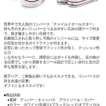
世界中で大人気のコンバース「チャイルドオールスター」
持ち手の大きいジッパーとつまみやすい広めの踵テープ付き
で、脱ぎ履きしやすい仕様です。
抗菌加工された取り外し可能のインソールには、サイズ変更
の目安が分かるガイドラインが付きます。
足型に合ったカップ形状でフィット性が良く、クッション性
も◎
しなやかなラバーに、踵部分にはボードを内蔵し、足の曲が
る位置でしっかり屈曲するソール設計で正しい歩行と足の正
常な発育を促します。
親子ペア、ご家族お揃いでもおススメできる、コンバースが
誇る永遠の定番!
ギフトにもオススメです♪
■商品詳細
●素材 アッパー：キャンパス アウトソール：ラバー
●カラー ホワイト(生成り)/ブラック/レッド/オプティカル