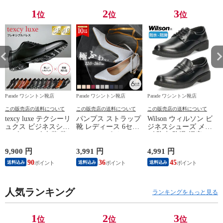
1
2
3
位
位
位
Parade ワシントン靴店
Parade ワシントン靴店
Parade ワシントン靴店
P
この販売店の送料について
この販売店の送料について
この販売店の送料について
texcy luxe テクシーリ
パンプス ストラップ
Wilson ウィルソン ビ
ュクス ビジネスシュ
靴 レディース 6セン
ジネスシューズ メン
ーズ メンズ 本革 革
チヒール ポインテッ
ズ 防水 防滑 幅広 4E
靴 幅広 甲高 3E 4E
ドトゥ 19035 極ふわ
軽量 28.0cm
フレキシブルドレス
っ Parade 23.5cm ラ
8102（ローファー）
9,900 円
3,991 円
4,991 円
1
27.5cm TU7796（4E/
イトグレーレース
90
36
45
1
送料込み
送料込み
送料込み
ブラック）
人気ランキング
ランキングをもっと見る
1
2
3
位
位
位