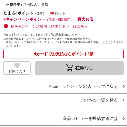
2日以内に発送
出荷目安：
たまるdポイント
40
（通常）
+キャンペーンポイント
最大10倍
（期間・用途限定）
各キャンペーン詳細およびエントリーはこちら
※たまるdポイントはポイント支払を除く商品代金(税抜)の1％です。
※
表示倍率は各キャンペーンの適用条件を全て満たした場合の最大倍率です。
各キャンペーンの適用状況によっては、ポイントの進呈数・付与倍率が最大倍率より少なくなる場合が
ございます。
dカードでお支払ならポイント3倍
remove_shopping_cart
在庫なし
お気に入り
Parade ワシントン靴店 トップに戻る
その他の一覧を見る
商品レビューを投稿するには