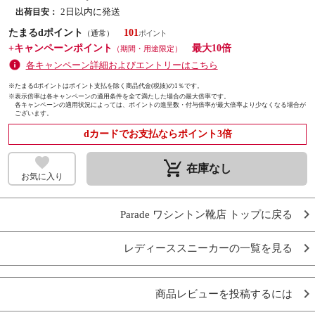
2日以内に発送
出荷目安：
たまるdポイント
101
（通常）
+キャンペーンポイント
最大10倍
（期間・用途限定）
各キャンペーン詳細およびエントリーはこちら
※たまるdポイントはポイント支払を除く商品代金(税抜)の1％です。
※
表示倍率は各キャンペーンの適用条件を全て満たした場合の最大倍率です。
各キャンペーンの適用状況によっては、ポイントの進呈数・付与倍率が最大倍率より少なくなる場合が
ございます。
dカードでお支払ならポイント3倍
remove_shopping_cart
在庫なし
お気に入り
Parade ワシントン靴店 トップに戻る
レディーススニーカーの一覧を見る
商品レビューを投稿するには