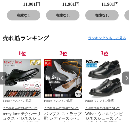
ニウエア 125079
ニウエア 125079
ニウエア 125079
ニ
11,901
円
11,901
円
11,901
円
NTPK ホワイト
NTPK ホワイト
NTPK ホワイト
N
レディース スリ
レディース スリ
レディース スリ
レ
在庫なし
在庫なし
在庫なし
ッポン スニーカ
ッポン スニーカ
ッポン スニーカ
ッ
ー 22.5cm NTPK
ー 23.0cm NTPK
ー 23.5cm NTPK
ー
売れ筋ランキング
ランキングをもっと見る
1
2
3
位
位
位
Parade ワシントン靴店
Parade ワシントン靴店
Parade ワシントン靴店
P
この販売店の送料について
この販売店の送料について
この販売店の送料について
texcy luxe テクシーリ
パンプス ストラップ
Wilson ウィルソン ビ
ュクス ビジネスシュ
靴 レディース 6セン
ジネスシューズ メン
ーズ メンズ 本革 革
チヒール ポインテッ
ズ 防水 防滑 幅広 4E
靴 幅広 甲高 3E 4E
ドトゥ 19035 極ふわ
軽量 28.0cm