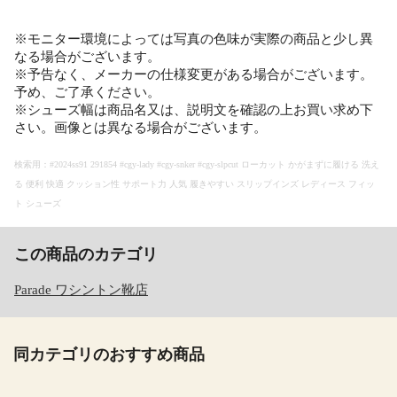
※モニター環境によっては写真の色味が実際の商品と少し異
なる場合がございます。
※予告なく、メーカーの仕様変更がある場合がございます。
予め、ご了承ください。
※シューズ幅は商品名又は、説明文を確認の上お買い求め下
さい。画像とは異なる場合がございます。
検索用：#2024ss91 291854 #cgy-lady #cgy-snker #cgy-slpcut ローカット かがまずに履ける 洗え
る 便利 快適 クッション性 サポート力 人気 履きやすい スリップインズ レディース フィッ
ト シューズ
この商品のカテゴリ
Parade ワシントン靴店
同カテゴリのおすすめ商品