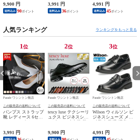
フレキシブルドレス
っ Parade 23.5cm ラ
8102（ローファー）
9,900 円
3,991 円
4,991 円
1
27.5cm TU7796（4E/
イトグレーレース
90
36
45
1
送料込み
送料込み
送料込み
ブラック）
人気ランキング
ランキングをもっと見る
1
2
3
位
位
位
Parade ワシントン靴店
Parade ワシントン靴店
Parade ワシントン靴店
P
この販売店の送料について
この販売店の送料について
この販売店の送料について
パンプス ストラップ
texcy luxe テクシーリ
Wilson ウィルソン ビ
靴 レディース 6セン
ュクス ビジネスシュ
ジネスシューズ メン
チヒール ポインテッ
ーズ メンズ 本革 革
ズ 防水 防滑 幅広 4E
ドトゥ 19035 極ふわ
靴 幅広 甲高 3E 4E
軽量 28.0cm
っ Parade 23.5cm ラ
フレキシブルドレス
8102（ローファー）
3,991 円
9,900 円
4,991 円
1
イトグレーレース
27.5cm TU7796（4E/
36
90
45
1
送料込み
送料込み
送料込み