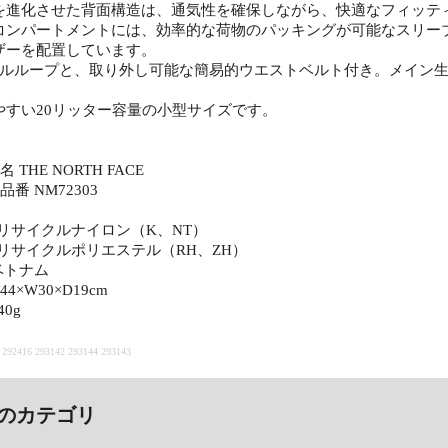
を進化させた背面構造は、通気性を確保しながら、快適なフィッテ
コンパートメントには、効率的な荷物のパッキングが可能なスリー
ザーを配置しています。
ールループと、取り外し可能な簡易的ウエストベルト付き。メイン
やすい20リッター容量の小型サイズです。
THE NORTH FACE
番 NM72303
サイクルナイロン（K、NT）
サイクルポリエステル（RH、ZH）
ベトナム
4×W30×D19cm
0g
2416 293142 293144 293143
のカテゴリ