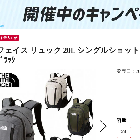
ント最大11倍
ェイス リュック 20L シングルショット NM7
ﾞﾗｯｸ
発売日：
2
容量
20L