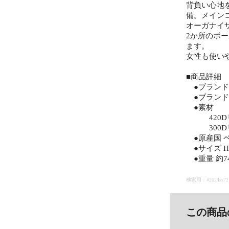
背負い心地
備。メイン
オーガナイ
2か所のポ
ます。
女性も使い
■商品詳細
●ブランド名 
●ブランド品
●素材
420Dリ
300Dリ
●原産国 
●サイズ H4
●重量 約74
検索用：#2024ss72 29
この商品