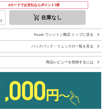
dカードでお支払ならポイント3倍
remove_shopping_cart
在庫なし
り
Parade ワシントン靴店 トップに戻る
バックパック・リュックの一覧を見る
商品レビューを投稿するには