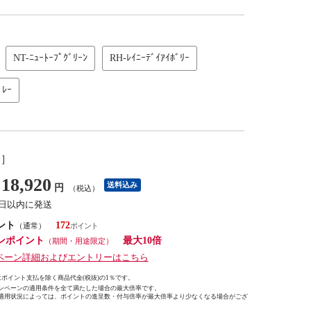
NT-ﾆｭｰﾄｰﾌﾟｸﾞﾘｰﾝ
RH-ﾚｲﾆｰﾃﾞｲｱｲﾎﾞﾘｰ
ﾞﾚｰ
し］
18,920
送料込み
円
（税込）
2日以内に発送
ント
172
（通常）
ンポイント
最大10倍
（期間・用途限定）
ペーン詳細およびエントリーはこちら
ポイント支払を除く商品代金(税抜)の1％です。
ンペーンの適用条件を全て満たした場合の最大倍率です。
適用状況によっては、ポイントの進呈数・付与倍率が最大倍率より少なくなる場合がござ