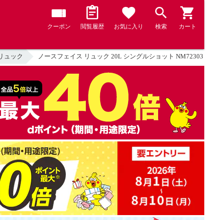
クーポン
閲覧履歴
お気に入り
検索
カート
リュック
ノースフェイス リュック 20L シングルショット NM72303 小型 THE N