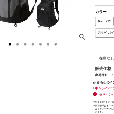
カラー
K-ﾌﾞﾗｯｸ
ZH-ｼﾞﾝｸｸ
［在庫な
販売価格
出荷目安：
たまるdポイ
+キャンペー
各キャン
※たまるdポイントは
※
表示倍率は各キャ
各キャンペーンの
います。