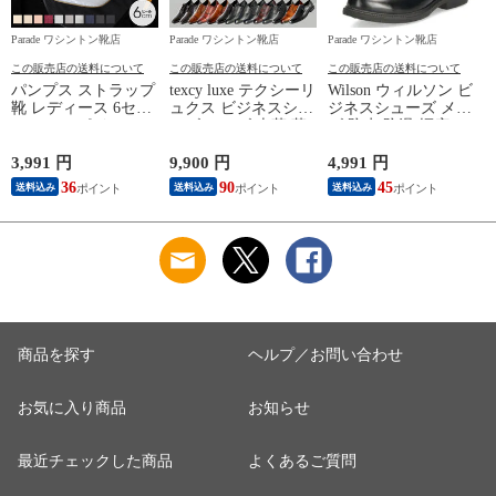
Parade ワシントン靴店
Parade ワシントン靴店
Parade ワシントン靴店
P
この販売店の送料について
この販売店の送料について
この販売店の送料について
パンプス ストラップ
texcy luxe テクシーリ
Wilson ウィルソン ビ
靴 レディース 6セン
ュクス ビジネスシュ
ジネスシューズ メン
チヒール ポインテッ
ーズ メンズ 本革 革
ズ 防水 防滑 幅広 4E
ドトゥ 19035 極ふわ
靴 幅広 甲高 3E 4E
軽量 28.0cm
っ Parade 23.5cm ラ
フレキシブルドレス
8102（ローファー）
3,991 円
9,900 円
4,991 円
1
イトグレーレース
27.5cm TU7796（4E/
36
90
45
1
送料込み
送料込み
送料込み
ブラック）
商品を探す
ヘルプ／お問い合わせ
お気に入り商品
お知らせ
最近チェックした商品
よくあるご質問