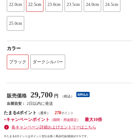
22.0cm
22.5cm
23.0cm
23.5cm
24.0cm
24.5cm
25.0cm
カラー
ブラック
ダークシルバー
29,700
販売価格
送料込み
円
（税込）
2日以内に発送
出荷目安：
たまるdポイント
270
（通常）
+キャンペーンポイント
最大10倍
（期間・用途限定）
各キャンペーン詳細およびエントリーはこちら
※たまるdポイントはポイント支払を除く商品代金(税抜)の1％です。