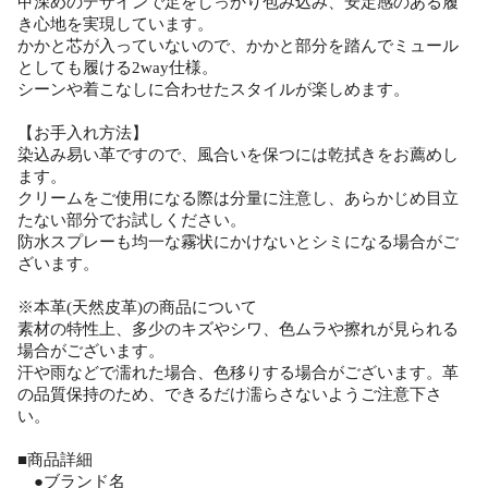
甲深めのデザインで足をしっかり包み込み、安定感のある履
き心地を実現しています。
かかと芯が入っていないので、かかと部分を踏んでミュール
としても履ける2way仕様。
シーンや着こなしに合わせたスタイルが楽しめます。
【お手入れ方法】
染込み易い革ですので、風合いを保つには乾拭きをお薦めし
ます。
クリームをご使用になる際は分量に注意し、あらかじめ目立
たない部分でお試しください。
防水スプレーも均一な霧状にかけないとシミになる場合がご
ざいます。
※本革(天然皮革)の商品について
素材の特性上、多少のキズやシワ、色ムラや擦れが見られる
場合がございます。
汗や雨などで濡れた場合、色移りする場合がございます。革
の品質保持のため、できるだけ濡らさないようご注意下さ
い。
■商品詳細
●ブランド名