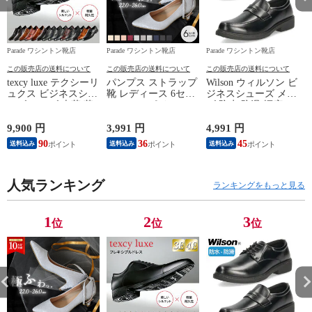
Parade ワシントン靴店
Parade ワシントン靴店
Parade ワシントン靴店
P
この販売店の送料について
この販売店の送料について
この販売店の送料について
texcy luxe テクシーリ
パンプス ストラップ
Wilson ウィルソン ビ
ュクス ビジネスシュ
靴 レディース 6セン
ジネスシューズ メン
ーズ メンズ 本革 革
チヒール ポインテッ
ズ 防水 防滑 幅広 4E
靴 幅広 甲高 3E 4E
ドトゥ 19035 極ふわ
軽量 28.0cm
フレキシブルドレス
っ Parade 23.5cm ラ
8102（ローファー）
9,900 円
3,991 円
4,991 円
1
27.5cm TU7796（4E/
イトグレーレース
90
36
45
1
送料込み
送料込み
送料込み
ブラック）
人気ランキング
ランキングをもっと見る
1
2
3
位
位
位