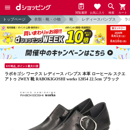
閲覧履歴
お気に入り
検索
カート
トップページ
衣類・靴・小物
靴
レディースパンプス
ラボ
8/8 時点_ポイント最大11倍
ラボキゴシ ワークス レディース パンプス 本革 ローヒール スクエ
アトゥ 2WEY 靴 RABOKIGOSHI works 12854 22.5cm ブラック