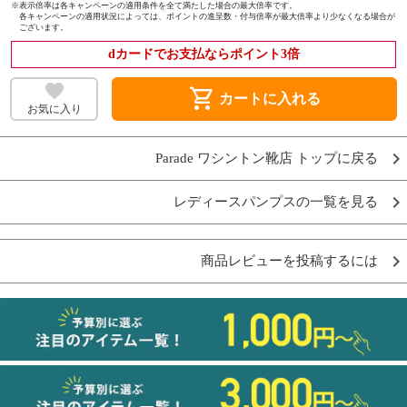
※
表示倍率は各キャンペーンの適用条件を全て満たした場合の最大倍率です。
各キャンペーンの適用状況によっては、ポイントの進呈数・付与倍率が最大倍率より少なくなる場合が
ございます。
dカードでお支払ならポイント3倍
shopping_cart
カートに入れる
お気に入り
Parade ワシントン靴店 トップに戻る
レディースパンプスの一覧を見る
商品レビューを投稿するには