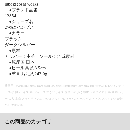
rabokigoshi works
●ブランド品番
12854
●シリーズ名
2WAYパンプス
●カラー
ブラック
ダークシルバー
●素材
アッパー：本革 ソール：合成素材
●原産国 日本
●ヒール高 約3.5cm
●重量 片足約243.0g
検索用：#2026ss13 #mtal-kawa #heel-low #func-comfo #cgy-lady #cgy-pps 484963 484964 #レディ
ース/小さいサイズ #レディース/大きいサイズ きれいめ 歩きやすい オフィス 仕事 通勤 レザ
ー 大人 上品 スタイリッシュ カジュアル かっこいい 太ヒール ベルト バックル かかとが踏
める 天然皮革
この商品のカテゴリ