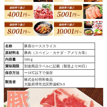
名称
豚肩ローススライス
原材料名
豚肉（スペイン・カナダ・アメリカ等）
内容量
500ｇ
賞味期限
別途商品ラベルに記載（製造より90日）
保存方法
ー18℃以下で保存
株式会社明和食品
製造者
大阪府堺市北区野遠町9-9