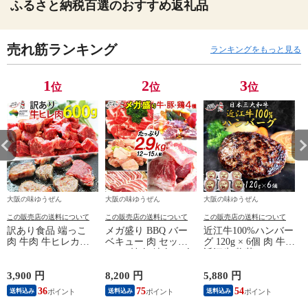
ふるさと納税百選のおすすめ返礼品
売れ筋ランキング
ランキングをもっと見る
1
2
3
位
位
位
大阪の味ゆうぜん
大阪の味ゆうぜん
大阪の味ゆうぜん
この販売店の送料について
この販売店の送料について
この販売店の送料について
訳あり食品 端っこ
メガ盛り BBQ バー
近江牛100%ハンバー
肉 牛肉 牛ヒレカッ
ベキュー 肉 セット
グ 120g × 6個 肉 牛肉
ト(サイドストラッ
2.9kg 焼肉 精肉 10人
近江牛 惣菜 ハンバ
プ) (300g × 2パック)
前以上 大人数用 牛
ーグ 冷凍 ギフト 贈
ー
送料無料 オージービ
肉 カルビ・豚肩ロー
り物 おかず グルメ
3,900 円
8,200 円
5,880 円
5
ーフ
ス・豚バラ・鶏もも
うま味調味料 無添加
36
75
54
送料込み
送料込み
送料込み
のお肉4種＋お肉屋さ
惣菜 高級 和牛 肉ギ
んのタレ2本付き 送
フト お取り寄せ 冷