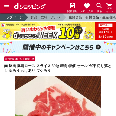
閲覧履歴
お気に入り
検索
カート
トップページ
食品・飲料・グルメ
生鮮食品・有機食品・生産者限
8/7 時点_ポイント最大11倍
肉 豚肉 豚肩ロース スライス 500g 精肉 特価 セール 冷凍 切り落と
し 訳あり わけあり ワケあり