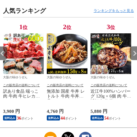
料無料 BBQ食材 セ
凍
人気ランキング
ット 焼き肉
ランキングをもっと見る
1
2
3
位
位
位
大阪の味ゆうぜん
大阪の味ゆうぜん
大阪の味ゆうぜん
この販売店の送料について
この販売店の送料について
この販売店の送料について
訳あり食品 端っこ
無添加 国産 牛丼 レ
近江牛100%ハンバー
肉 牛肉 牛ヒレカッ
トルト 牛肉 牛丼の
グ 120g × 6個 肉 牛肉
ト(サイドストラッ
具 150g×8パック ご
近江牛 惣菜 ハンバ
プ) (300g × 2パック)
はんもの 冷凍 グル
ーグ 冷凍 ギフト 贈
プ
送料無料 オージービ
メ 送料無料 惣菜
り物 おかず グルメ
3,900 円
4,760 円
5,880 円
5
ーフ
うま味調味料 無添加
36
44
54
送料込み
送料込み
送料込み
惣菜 高級 和牛 肉ギ
フト お取り寄せ 冷
凍