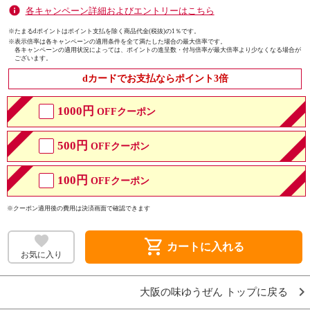
各キャンペーン詳細およびエントリーはこちら
※たまるdポイントはポイント支払を除く商品代金(税抜)の1％です。
※
表示倍率は各キャンペーンの適用条件を全て満たした場合の最大倍率です。
各キャンペーンの適用状況によっては、ポイントの進呈数・付与倍率が最大倍率より少なくなる場合が
ございます。
dカードでお支払ならポイント3倍
1000円
OFFクーポン
500円
OFFクーポン
100円
OFFクーポン
※クーポン適用後の費用は決済画面で確認できます
shopping_cart
カートに入れる
お気に入り
大阪の味ゆうぜん トップに戻る