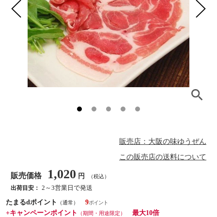
販売店：大阪の味ゆうぜん
この販売店の送料について
1,020
販売価格
円
（税込）
2～3営業日で発送
出荷目安：
たまるdポイント
9
（通常）
+キャンペーンポイント
最大10倍
（期間・用途限定）