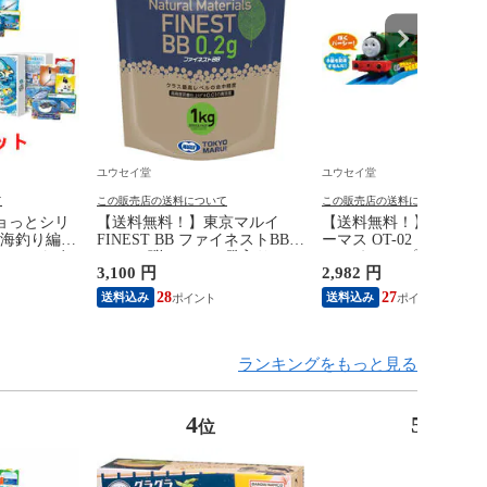
ユウセイ堂
ユウセイ堂
て
この販売店の送料について
この販売店の送料について
ョっとシリ
【送料無料！】東京マルイ
【送料無料！】プラレー
(海釣り編、
FINEST BB ファイネストBB
ーマス OT-02 おしゃ
 カードゲー
0.2g BB弾 1kg 5000発入り
シー えいごプラス 【本
3,100 円
2,982 円
ターテイメン
【6mmBB弾 0.20g エアガン エ
語 日本語 車両単品(編成
ょっと 魚ッ
アーガン エアーソフトガン 電
電車 きかんしゃトーマ
28
27
送料込み
送料込み
ドゲーム】
動ガン ガスガン等用 PLA配
ーズ 機関車タカラトミ
合】
ランキングをもっと見る
4
5
位
位