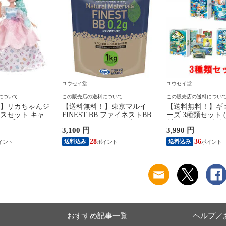
ユウセイ堂
ユウセイ堂
について
この販売店の送料について
この販売店の送料につい
】リカちゃんジ
【送料無料！】東京マルイ
【送料無料！】ギ
スセット キャン
FINEST BB ファイネストBB
ーズ 3種類セット 
ン 【ドレスシリ
0.2g BB弾 1kg 5000発入り
川釣り編、長崎編)
3,100 円
3,990 円
え人形用洋服 ロン
【6mmBB弾 0.20g エアガン エ
ム ホッパーエン
ンピース シューズ
アーガン エアーソフトガン 電
ト 【ギョッと ぎ
28
36
送料込み
送料込み
カラトミー】
動ガン ガスガン等用 PLA配
ト 知育玩具 ボー
合】
おすすめ記事一覧
ヘルプ／