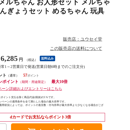
メルちゃん お人形セット メルちゃ
にんぎょうセット めるちゃん 玩具
販売店：ユウセイ堂
この販売店の送料について
6,285
送料込み
円
（税込）
通常1～2営業日で発送(営業日朝6時までのご注文分)
ント
57
（通常）
ンポイント
最大10倍
（期間・用途限定）
ペーン詳細およびエントリーはこちら
ポイント支払を除く商品代金(税抜)の1％です。
ンペーンの適用条件を全て満たした場合の最大倍率です。
適用状況によっては、ポイントの進呈数・付与倍率が最大倍率より少なくなる場合がござ
dカードでお支払ならポイント3倍