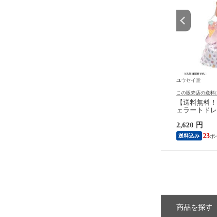
ユウセイ堂
ユウセイ堂
の送料について
この販売店の送料について
この販売店の送料
無料！】仮面ライダー
手榴弾型 6mmBB弾専用 BBボ
【送料無料！
PER BEST 変身ベルト
トル MK2 (パイナップル型)
ェラートドレ
オウベルト 【本体 ス
【収納ケース エアガン サバゲ
ディユニコー
円
430 円
2,620 円
ベスト グッズ プレゼン
ー用 MKII コスプレ 衣装小道
ーズ 着せ替
ト 玩具 おもちゃ】
具 サンプロジェクト】
グドレス ワ
56
3
23
送料込み
靴 玩具 タ
商品を探す