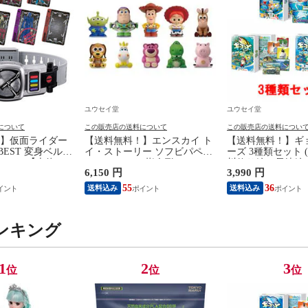
ユウセイ堂
ユウセイ堂
について
この販売店の送料について
この販売店の送料につい
】仮面ライダー
【送料無料！】エンスカイ ト
【送料無料！】ギ
 BEST 変身ベルト
イ・ストーリー ソフビパペッ
ーズ 3種類セット 
ベルト 【本体 ス
トマスコット 指人形
川釣り編、長崎編)
6,150 円
3,990 円
 グッズ プレゼン
【1BOX=10パック入り 全10種
ム ホッパーエン
具 おもちゃ】
類セット(フルコンプリートセ
ト 【ギョッと ぎ
55
36
送料込み
送料込み
ット)】 【フィギュア 模型】
ト 知育玩具 ボー
ンキング
1
2
3
位
位
位