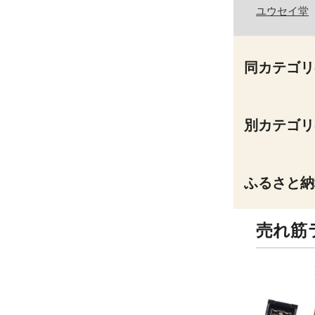
ユウセイ堂
同カテゴリ
別カテゴリ
ふるさと納
売れ筋
9
10
位
位