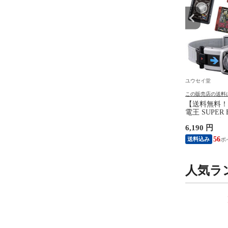
ユウセイ堂
ユウセイ堂
の送料について
この販売店の送料について
この販売店の送料
無料！】ほろよい居酒
【送料無料！】パウ・パトロ
【送料無料！
ムシリーズ グラグラえ
ール ベーシックビークル チェ
電王 SUPER
バランス バランスゲー
イス ポリスカー 【警察 パト
DXデンオウ
円
1,995 円
6,190 円
豆 ボードゲーム テー
カー 自動車 パウパトロール
ーパーベスト
ーム パーティゲーム 忘
フィギュア 乗り物 人形 本体
ト ギフト 玩
18
18
56
送料込み
送料込み
レゼント 玩具】
プレゼント ギフト 玩具】
人気ラ
9
10
位
位