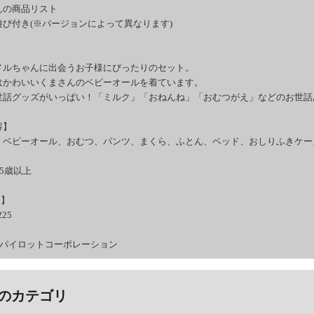
んの商品リスト
び付き(※バージョンによって異なります)
メルちゃんに出会うお子様にぴったりのセット。
はかわいいくまさんのベビーオールを着ています。
世話グッズがいっぱい！「ミルク」「おねんね」「おむつがえ」などのお世話
容】
、ベビーオール、おむつ、パンツ、まくら、ふとん、ベッド、おしりふきケース 
.5歳以上
ド】
225
：パイロットコーポレーション
のカテゴリ