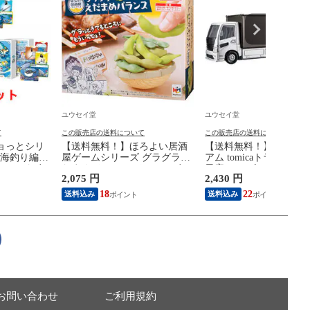
ユウセイ堂
ユウセイ堂
て
この販売店の送料について
この販売店の送料について
ョっとシリ
【送料無料！】ほろよい居酒
【送料無料！】トミカ
(海釣り編、
屋ゲームシリーズ グラグラえ
アム tomicaトランスポ
 カードゲー
だまめバランス バランスゲー
日産 シルビア (S15) 
2,075 円
2,430 円
ターテイメン
ム 【枝豆 ボードゲーム テー
ン NISSAN トラック 
ょっと 魚ッ
ブルゲーム パーティゲーム 忘
ミニカー 本体 グッズ 雑
18
22
送料込み
送料込み
ドゲーム】
年会 プレゼント 玩具】
生日 プレゼント 玩具】
お問い合わせ
ご利用規約