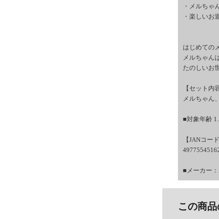
・メルちゃ
・楽しいお遊
はじめての
メルちゃん
たのしいお
【セット内
メルちゃん
■対象年齢 1
【JANコー
4977554516
■メーカー
この商品