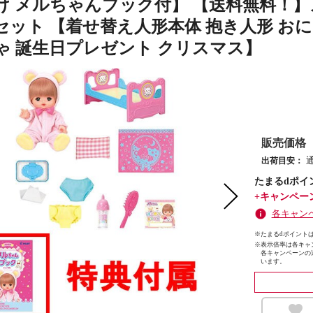
け メルちゃんブック付】 【送料無料！】
セット 【着せ替え人形本体 抱き人形 お
ゃ 誕生日プレゼント クリスマス】
販売価格
出荷目安：
たまるdポイ
+キャンペー
各キャン
※たまるdポイントは
※
表示倍率は各キャ
各キャンペーンの
います。