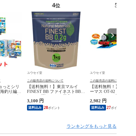
4
5
位
位
ユウセイ堂
ユウセイ堂
て
この販売店の送料について
この販売店の送料について
ョっとシリ
【送料無料！】東京マルイ
【送料無料！】プラレー
(海釣り編、
FINEST BB ファイネストBB
ーマス OT-02 おしゃ
 カードゲー
0.2g BB弾 1kg 5000発入り
シー えいごプラス 【本
3,100 円
2,982 円
ターテイメン
【6mmBB弾 0.20g エアガン エ
語 日本語 車両単品(編成
ょっと 魚ッ
アーガン エアーソフトガン 電
電車 きかんしゃトーマ
28
27
送料込み
送料込み
ドゲーム】
動ガン ガスガン等用 PLA配
ーズ 機関車タカラトミ
合】
ランキングをもっと見る