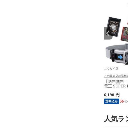
9
10
位
位
ユウセイ堂
ユウセイ堂
の送料について
この販売店の送料について
この販売店の送料
無料！】ほろよい居酒
【送料無料！】パウ・パトロ
【送料無料！
ムシリーズ グラグラえ
ール ベーシックビークル チェ
電王 SUPER
バランス バランスゲー
イス ポリスカー 【警察 パト
DXデンオウ
円
1,995 円
6,190 円
豆 ボードゲーム テー
カー 自動車 パウパトロール
ーパーベスト
ーム パーティゲーム 忘
フィギュア 乗り物 人形 本体
ト ギフト 玩
18
18
56
送料込み
送料込み
レゼント 玩具】
プレゼント ギフト 玩具】
人気ラ