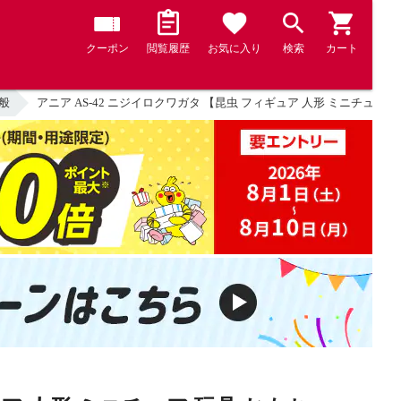
クーポン
閲覧履歴
お気に入り
検索
カート
般
アニア AS-42 ニジイロクワガタ 【昆虫 フィギュア 人形 ミニチュア