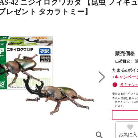
AS-42 ニジイロクワガタ 【昆虫 フィギ
 プレゼント タカラトミー】
販売価格
出荷目安：
たまるdポイ
+キャンペー
各キャン
※たまるdポイントは
※
表示倍率は各キャ
各キャンペーンの
います。
お気に入