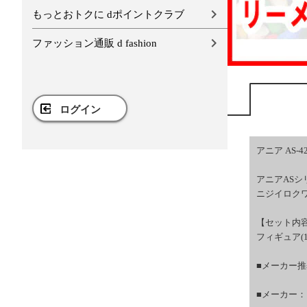
もっとおトクに dポイントクラブ
ファッション通販 d fashion
ログイン
アニア AS
アニアASシ
ニジイロク
【セット内
フィギュア(1
■メーカー推
■メーカー：タ