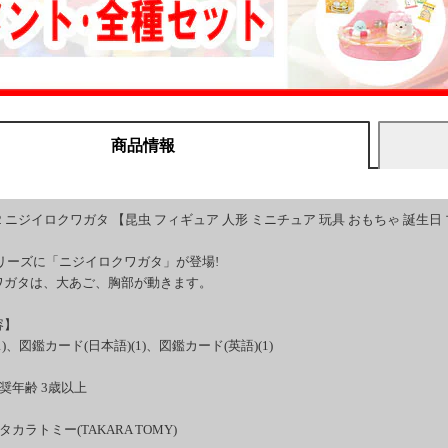
商品情報
-42 ニジイロクワガタ 【昆虫 フィギュア 人形 ミニチュア 玩具 おもちゃ 誕生
リーズに「ニジイロクワガタ」が登場!
ワガタは、大あご、胸部が動きます。
容】
)、図鑑カード(日本語)(1)、図鑑カード(英語)(1)
奨年齢 3歳以上
カラトミー(TAKARA TOMY)