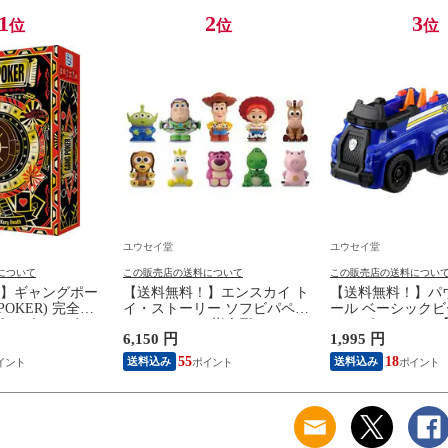
1
2
3
位
位
位
ユウセイ堂
ユウセイ堂
について
この販売店の送料について
この販売店の送料につい
】ギャングポー
【送料無料！】エンスカイ ト
【送料無料！】パ
 POKER) 完全日
イ・ストーリー ソフビパペッ
ール ベーシックビ
ピー ボードゲーム
トマスコット 指人形
イス ポリスカー 
6,150 円
1,995 円
 【トランプカー
【1BOX=10パック入り 全10種
カー 自動車 パウ
ップ 日本語説明書
類セット(フルコンプリートセ
フィギュア 乗り物
55
18
送料込み
送料込み
ィゲーム 玩具】
ット)】 【フィギュア 模型】
プレゼント ギフト