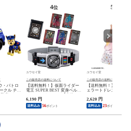
4
5
位
位
ユウセイ堂
ユウセイ堂
て
この販売店の送料について
この販売店の送料について
ウ・パトロ
【送料無料！】仮面ライダー
【送料無料！】リカち
ークル チェ
電王 SUPER BEST 変身ベルト
ェラートドレスセット 
【警察 パト
DXデンオウベルト 【本体 ス
ディユニコーン 【ドレ
6,190 円
2,620 円
パトロール
ーパーベスト グッズ プレゼン
ーズ 着せ替え人形用洋服
 人形 本体
ト ギフト 玩具 おもちゃ】
グドレス ワンピース シ
56
23
送料込み
送料込み
 玩具】
靴 玩具 タカラトミー】