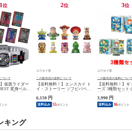
1
2
3
位
位
位
ユウセイ堂
ユウセイ堂
について
この販売店の送料について
この販売店の送料につい
】仮面ライダー
【送料無料！】エンスカイ ト
【送料無料！】ギ
 BEST 変身ベルト
イ・ストーリー ソフビパペッ
ーズ 3種類セット 
ベルト 【本体 ス
トマスコット 指人形
川釣り編、長崎編)
6,150 円
3,990 円
 グッズ プレゼン
【1BOX=10パック入り 全10種
ム ホッパーエン
具 おもちゃ】
類セット(フルコンプリートセ
ト 【ギョッと ぎ
55
36
送料込み
送料込み
ット)】 【フィギュア 模型】
ト 知育玩具 ボー
ンキング