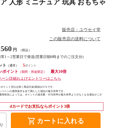
ュア 人形 ミニチュア 玩具 おもちゃ
販売店：ユウセイ堂
この販売店の送料について
560
円
（税込）
通常1～2営業日で発送(営業日朝6時までのご注文分)
ント
5
（通常）
ンポイント
最大10倍
（期間・用途限定）
ペーン詳細およびエントリーはこちら
ポイント支払を除く商品代金(税抜)の1％です。
ンペーンの適用条件を全て満たした場合の最大倍率です。
適用状況によっては、ポイントの進呈数・付与倍率が最大倍率より少なくなる場合がござ
dカードでお支払ならポイント3倍
shopping_cart
カートに入れる
り