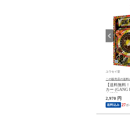
9
10
位
位
ユウセイ堂
ユウセイ堂
の送料について
この販売店の送料について
この販売店の送料
無料！】トミカプレミ
手榴弾型 6mmBB弾専用 BBボ
【送料無料！
omicaトランスポーター
トル MK2 (パイナップル型)
カー (GANG
ルビア (S15) 【ニッサ
【収納ケース エアガン サバゲ
本語版 ジー
円
430 円
2,970 円
SSAN トラック 自動車
ー用 MKII コスプレ 衣装小道
カードゲーム
 本体 グッズ 雑貨 誕
具 サンプロジェクト】
ド ゲームチ
22
3
27
送料込み
レゼント 玩具】
付属 パーテ