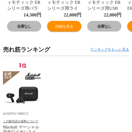
ィモティック ER
ィモティック ER
ィモティック ER
ィ
シリーズ用バラ
シリーズ用ライ
シリーズ用USB
E
ンスケーブル
トニングケーブ
TYPE-Cケーブル
ケ
14,300
円
22,000
円
22,000
円
（2.5mm） ER-
ル ER-LTG-
ER-USBC-
（
BAL-CABLE
CABLE
CABLE
E
在庫なし
詳細を見る
在庫なし
売れ筋ランキング
ランキングをもっと見る
1
位
KANJITSU DIRECT
この販売店の送料について
Marshall マーシャル
完全ワイヤレスイヤ