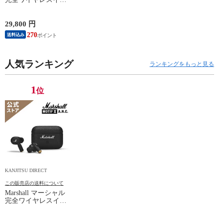
ホン MOTIF2-ANC-
BLACK ブラック
【ノイズキャンセリ
29,800 円
ング/外音取り込み機
270
送料込み
能/通話対応/マルチ
ポイント】
人気ランキング
ランキングをもっと見る
1
位
KANJITSU DIRECT
この販売店の送料について
Marshall マーシャル
完全ワイヤレスイヤ
ホン MOTIF2-ANC-
BLACK ブラック