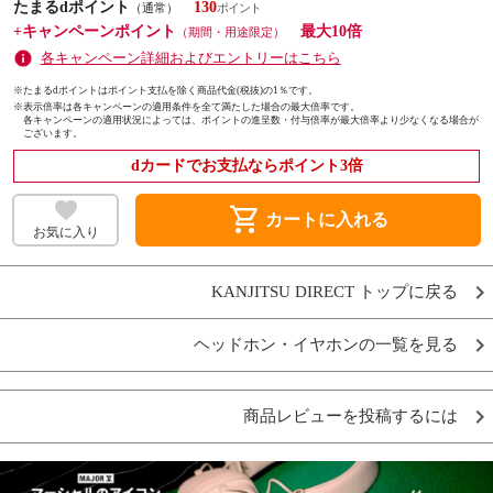
たまるdポイント
130
（通常）
+キャンペーンポイント
最大10倍
（期間・用途限定）
各キャンペーン詳細およびエントリーはこちら
※たまるdポイントはポイント支払を除く商品代金(税抜)の1％です。
※
表示倍率は各キャンペーンの適用条件を全て満たした場合の最大倍率です。
各キャンペーンの適用状況によっては、ポイントの進呈数・付与倍率が最大倍率より少なくなる場合が
ございます。
dカードでお支払ならポイント3倍
shopping_cart
カートに入れる
お気に入り
KANJITSU DIRECT トップに戻る
ヘッドホン・イヤホンの一覧を見る
商品レビューを投稿するには