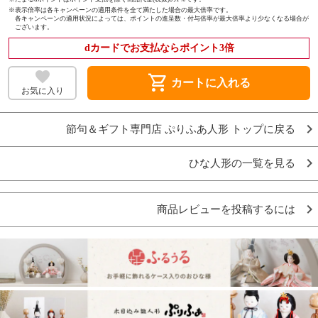
※
表示倍率は各キャンペーンの適用条件を全て満たした場合の最大倍率です。
各キャンペーンの適用状況によっては、ポイントの進呈数・付与倍率が最大倍率より少なくなる場合が
ございます。
dカードでお支払ならポイント3倍
shopping_cart
カートに入れる
お気に入り
節句＆ギフト専門店 ぷりふあ人形 トップに戻る
ひな人形の一覧を見る
商品レビューを投稿するには