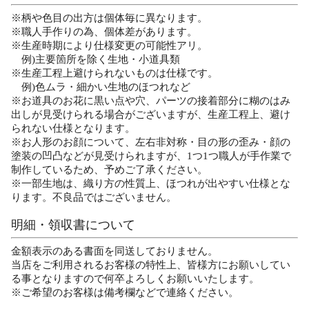
※柄や色目の出方は個体毎に異なります。
※職人手作りの為、個体差があります。
※生産時期により仕様変更の可能性アリ。
例)主要箇所を除く生地・小道具類
※生産工程上避けられないものは仕様です。
例)色ムラ・細かい生地のほつれなど
※お道具のお花に黒い点や穴、パーツの接着部分に糊のはみ
出しが見受けられる場合がございますが、生産工程上、避け
られない仕様となります。
※お人形のお顔について、左右非対称・目の形の歪み・顔の
塗装の凹凸などが見受けられますが、1つ1つ職人が手作業で
制作しているため、予めご了承ください。
※一部生地は、織り方の性質上、ほつれが出やすい仕様とな
ります。不良品ではございません。
明細・領収書について
金額表示のある書面を同送しておりません。
当店をご利用されるお客様の特性上、皆様方にお願いしてい
る事となりますので何卒よろしくお願いいたします。
※ご希望のお客様は備考欄などで連絡ください。