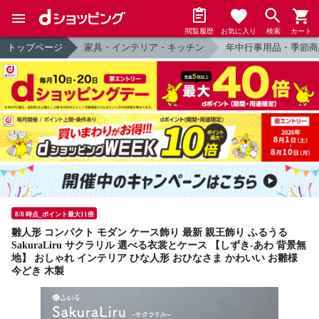
閲覧履歴
お気に入り
検索
カート
トップページ
家具・インテリア・キッチン
年中行事用品・季節商
8/8 時点_ポイント最大11倍
雛人形 コンパクト モダン ケース飾り 最新 親王飾り ふるうる
SakuraLiru サクラリル 選べる衣裳とケース 【しずき-あわ 背景無
地】 おしゃれ インテリア ひな人形 おひなさま かわいい お雛様
今どき 木製