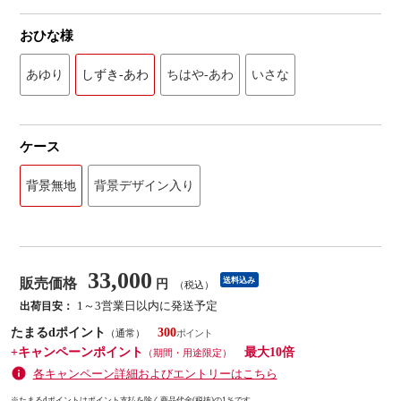
おひな様
あゆり
しずき-あわ
ちはや-あわ
いさな
ケース
背景無地
背景デザイン入り
33,000
販売価格
送料込み
円
（税込）
1～3営業日以内に発送予定
出荷目安：
たまるdポイント
300
（通常）
+キャンペーンポイント
最大10倍
（期間・用途限定）
各キャンペーン詳細およびエントリーはこちら
※たまるdポイントはポイント支払を除く商品代金(税抜)の1％です。