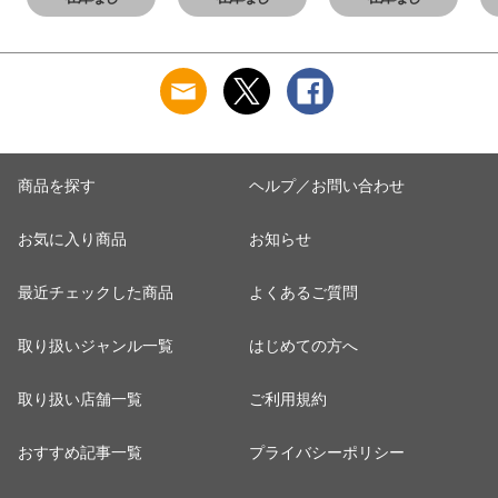
選べる6種類の衣
選べる6種類の衣
選べる6種類の衣
選
裳 2026年度版
裳 2026年度版
裳 2026年度版
裳
【ひじり】 最新
【はづき】 最新
【さちほ】 最新
【
おしゃれ モダン
おしゃれ モダン
おしゃれ モダン
お
ひな人形 かわい
ひな人形 かわい
ひな人形 かわい
ひ
い インテリア お
い インテリア お
い インテリア お
い
雛様 雛 おひなさ
雛様 雛 おひなさ
雛様 雛 おひなさ
雛
ま 今どき 木製
ま 今どき 木製
ま 今どき 木製
ま
商品を探す
ヘルプ／お問い合わせ
お気に入り商品
お知らせ
最近チェックした商品
よくあるご質問
取り扱いジャンル一覧
はじめての方へ
取り扱い店舗一覧
ご利用規約
おすすめ記事一覧
プライバシーポリシー