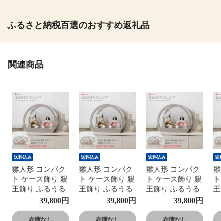
ふるさと納税百選のおすすめ返礼品
関連商品
送料込み
送料込み
送料込み
送
雛人形 コンパク
雛人形 コンパク
雛人形 コンパク
雛
ト ケース飾り 親
ト ケース飾り 親
ト ケース飾り 親
ト
王飾り ふるうる
王飾り ふるうる
王飾り ふるうる
王
はなのうた 丸型
はなのうた 丸型
はなのうた 丸型
は
39,800
円
39,800
円
39,800
円
ケースL モカ 桜
ケースL モカ 桜
ケースL モカ 桜
ケ
柄 sonoca そのか
柄 sonoca そのか
柄 sonoca そのか
柄
在庫なし
在庫なし
在庫なし