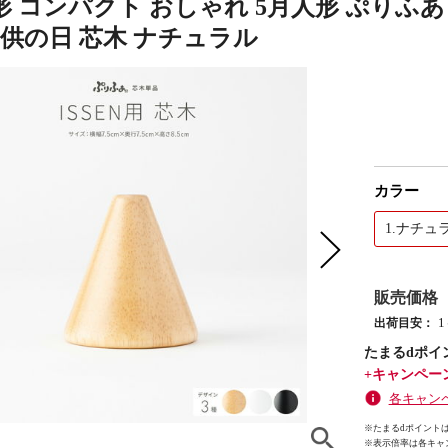
 コンパクト おしゃれ 5月人形 ぷりふあ 単
子供の日 芯木 ナチュラル
カラー
1.ナチュ
販売価格
出荷目安：
たまるdポイ
+キャンペー
各キャン
※たまるdポイントは
※
表示倍率は各キャ