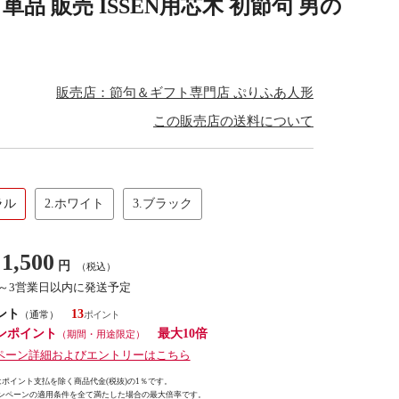
品 販売 ISSEN用芯木 初節句 男の
販売店：節句＆ギフト専門店 ぷりふあ人形
この販売店の送料について
ラル
2.ホワイト
3.ブラック
1,500
円
（税込）
1～3営業日以内に発送予定
ント
13
（通常）
ンポイント
最大10倍
（期間・用途限定）
ペーン詳細およびエントリーはこちら
ポイント支払を除く商品代金(税抜)の1％です。
ンペーンの適用条件を全て満たした場合の最大倍率です。