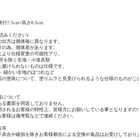
奥行7.5cm×高さ8.5cm
読みください)
の出方は個体毎に異なります。
りの為、個体差があります。
により仕様変更の可能性アリ。
所を除く生地・小道具類
上避けられないものは仕様です。
・細かい生地のほつれなど
面の塗装について、塗りムラと見受けられるような仕様のものがご
。
書について
ある書面を同送しておりません。
用されるお客様の特性上、皆様方にお願いしている事となりますの
お客様は備考覧などで連絡ください。
点等
不具合や破損を除きお客様都合による交換や返品はお受けしており