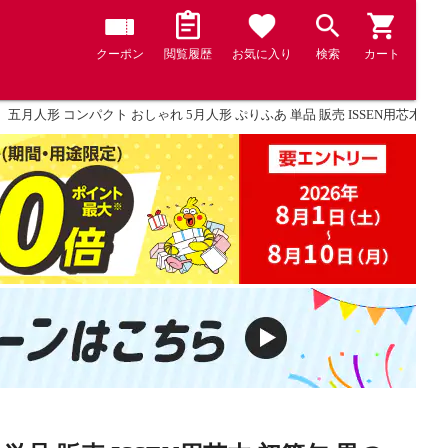
クーポン
閲覧履歴
お気に入り
検索
カート
五月人形 コンパクト おしゃれ 5月人形 ぷりふあ 単品 販売 ISSEN用芯木 初