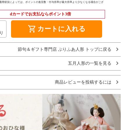
適用状況によっては、ポイントの進呈数・付与倍率が最大倍率より少なくなる場合がござ
dカードでお支払ならポイント3倍
shopping_cart
カートに入れる
り
節句＆ギフト専門店 ぷりふあ人形 トップに戻る
五月人形の一覧を見る
商品レビューを投稿するには