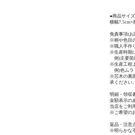
●商品サイズ
横幅7.5cm×
免責事項(お
※柄や色目
※職人手作
※生産時期
例)主要箇
※生産工程
例)色ムラ
※芯木の裏
承ください
明細・領収
金額表示の
当店をご利
※ご希望の
返品・注意
※明らかな