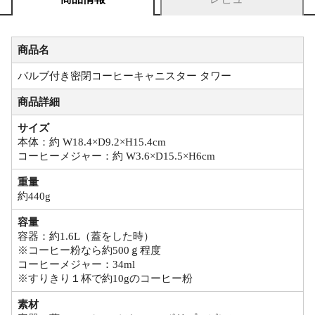
商品名
バルブ付き密閉コーヒーキャニスター タワー
商品詳細
サイズ
本体：約 W18.4×D9.2×H15.4cm
コーヒーメジャー：約 W3.6×D15.5×H6cm
重量
約440g
容量
容器：約1.6L（蓋をした時）
※コーヒー粉なら約500ｇ程度
コーヒーメジャー：34ml
※すりきり１杯で約10gのコーヒー粉
素材