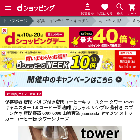
閲覧履歴
お気に入り
検索
カート
トップページ
家具・インテリア・キッチン
キッチン用品
キ
8/9 時点_ポイント最大11倍
保存容器 密閉 バルブ付き密閉コーヒーキャニスター タワー tower
キャニスター 1.6 コーヒー豆 珈琲 おしゃれ シンプル 蓋付き スプ
ーン付き 密閉容器 6907 6908 山崎実業 yamazaki ヤマジツ ストッ
カー コーヒー粉 タワーシリーズ