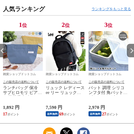
る 焼く 温め直し
通勤 通学 学生 軽量
ジツ タワーシリーズ
人気ランキング
ポケット シンプル
磁石 10019 10020 洗
ランキングをもっと見る
ブラック デイパック
面所
1
2
3
位
位
位
雑貨ショップドットコム
雑貨ショップドットコム
雑貨ショップドットコム
この販売店の送料について
この販売店の送料について
この販売店の送料について
ランチバッグ 保冷
リュック レディース
バット 調理 シリコ
サブヒロモリ ピアン
ee リー リュック
ンフタ付 角バット&
タ 抗菌保冷ポーチ
PRY2 320-3726 リュ
ザルセット ザル セ
ランチバッグ おしゃ
ック メンズ バック
ット バット 蓋付き
れ レディース 保温
パック おしゃれ カ
ざる 日本製 便利 保
1,892 円
7,590 円
2,970 円
3
シンプル 弁当袋 弁
ジュアル 黒 アウト
存 ステンレス キッ
17
69
27
送料無料
送料無料
当 大人 手提げ 小さ
ドア リュックサック
チン用品 深型 水切
め シンプル 高校生
女子 男子 普段使い
り 調理器具 燕三条
崎
子供 お弁当 かわい
通勤 通学 学生 軽量
コンパクト収納 下ご
い 学生 可愛い 女子
ポケット シンプル
しらえ 四角 角型 省
磁