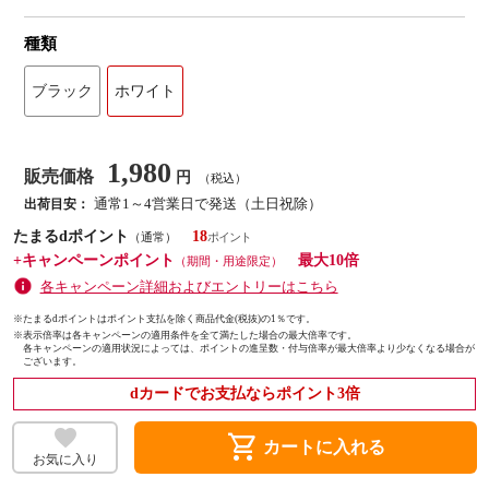
種類
ブラック
ホワイト
1,980
販売価格
円
（税込）
通常1～4営業日で発送（土日祝除）
出荷目安：
たまるdポイント
18
（通常）
+キャンペーンポイント
最大10倍
（期間・用途限定）
各キャンペーン詳細およびエントリーはこちら
※たまるdポイントはポイント支払を除く商品代金(税抜)の1％です。
※
表示倍率は各キャンペーンの適用条件を全て満たした場合の最大倍率です。
各キャンペーンの適用状況によっては、ポイントの進呈数・付与倍率が最大倍率より少なくなる場合が
ございます。
dカードでお支払ならポイント3倍
shopping_cart
カートに入れる
お気に入り