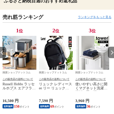
ふるさと納税百選のおすすめ返礼品
売れ筋ランキング
ランキングをもっと見る
1
2
3
位
位
位
雑貨ショップドットコム
雑貨ショップドットコム
雑貨ショップドットコム
この販売店の送料について
この販売店の送料について
この販売店の送料について
Russell Hobbs ラッセ
リュック レディース
使いやすい高さに開
ルホブス エアフライ
ee リー リュック
くマグネット洗濯機
オーブン 1420JP エア
PRY2 320-3726 リュ
横折り畳み棚 タワー
フライヤー ノンフラ
ック メンズ バック
tower 折り畳み 棚 ラ
イオーブン 多機能
パック おしゃれ カ
ンドリーラック タオ
16,500 円
7,590 円
3,960 円
2
スリム 温度調整 食
ジュアル 黒 アウト
ル置き タオルラック
150
69
36
送料無料
送料無料
送料無料
洗機対応 4リットル
ドア リュックサック
洗濯機 パジャマ 山
タッチパネル式 揚げ
女子 男子 普段使い
崎実業 yamazaki ヤマ