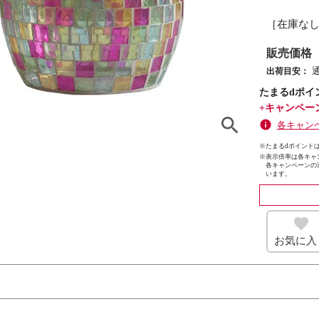
［在庫な
販売価格
出荷目安：
たまるdポイ
+キャンペー
各キャン
※たまるdポイントは
※
表示倍率は各キャ
各キャンペーンの
います。
お気に入