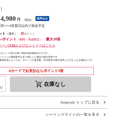
し］
4,980
送料込み
円
（税込）
通常1〜4営業日以内で発送予定
ント
45
（通常）
ンポイント
最大10倍
（期間・用途限定）
ペーン詳細およびエントリーはこちら
ポイント支払を除く商品代金(税抜)の1％です。
ンペーンの適用条件を全て満たした場合の最大倍率です。
適用状況によっては、ポイントの進呈数・付与倍率が最大倍率より少なくなる場合がござ
dカードでお支払ならポイント3倍
remove_shopping_cart
在庫なし
り
Ampoule トップに戻る
シーリングライトの一覧を見る