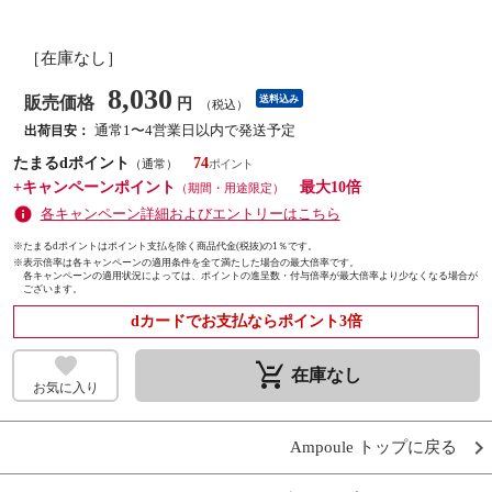
［在庫なし］
8,030
販売価格
送料込み
円
（税込）
通常1〜4営業日以内で発送予定
出荷目安：
たまるdポイント
74
（通常）
+キャンペーンポイント
最大10倍
（期間・用途限定）
各キャンペーン詳細およびエントリーはこちら
※たまるdポイントはポイント支払を除く商品代金(税抜)の1％です。
※
表示倍率は各キャンペーンの適用条件を全て満たした場合の最大倍率です。
各キャンペーンの適用状況によっては、ポイントの進呈数・付与倍率が最大倍率より少なくなる場合が
ございます。
dカードでお支払ならポイント3倍
remove_shopping_cart
在庫なし
お気に入り
Ampoule トップに戻る