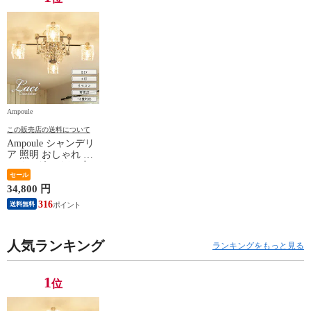
Ampoule
この販売店の送料について
Ampoule シャンデリ
ア 照明 おしゃれ シ
ーリングライト 4灯
E17 デザインガラス
セール
クリスタルガラス リ
34,800 円
ビング ダイニング
316
送料無料
寝室 ラグジュアリー
モダン シンプル 高
級 カフェ インテリ
ア ガラス クリスタ
人気ランキング
ランキングをもっと見る
ル 照明器具 8畳 簡単
取付 アスフォー社
Laci レイシー
1
位