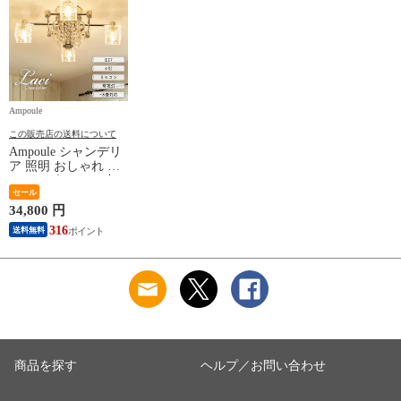
Ampoule
この販売店の送料について
Ampoule シャンデリ
ア 照明 おしゃれ シ
ーリングライト 4灯
E17 デザインガラス
セール
クリスタルガラス リ
34,800 円
ビング ダイニング
316
送料無料
寝室 ラグジュアリー
モダン シンプル 高
級 カフェ インテリ
ア ガラス クリスタ
ル 照明器具 8畳 簡単
取付 アスフォー社
Laci レイシー
商品を探す
ヘルプ／お問い合わせ