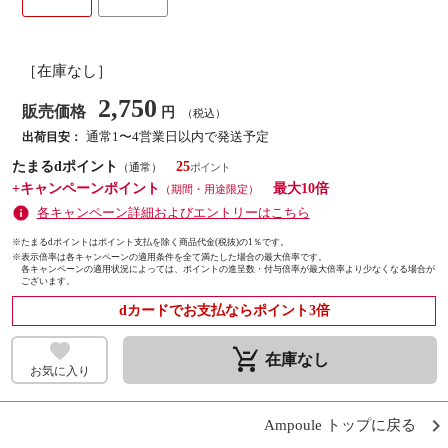
［在庫なし］
2,750
販売価格
円
（税込）
通常1〜4営業日以内で発送予定
出荷目安：
たまるdポイント
25
（通常）
+キャンペーンポイント
最大10倍
（期間・用途限定）
各キャンペーン詳細およびエントリーはこちら
※たまるdポイントはポイント支払を除く商品代金(税抜)の1％です。
※
表示倍率は各キャンペーンの適用条件を全て満たした場合の最大倍率です。
各キャンペーンの適用状況によっては、ポイントの進呈数・付与倍率が最大倍率より少なくなる場合が
ございます。
dカードでお支払ならポイント3倍
remove_shopping_cart
在庫なし
お気に入り
Ampoule トップに戻る