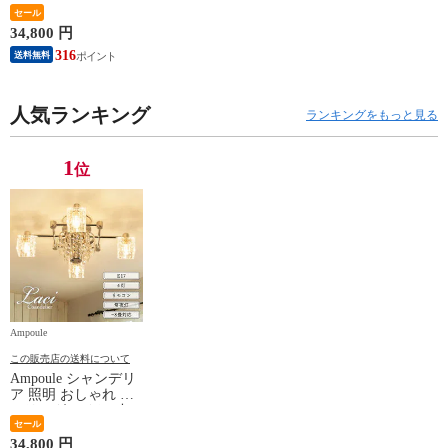
E17 デザインガラス
セール
クリスタルガラス リ
34,800 円
ビング ダイニング
316
送料無料
寝室 ラグジュアリー
モダン シンプル 高
級 カフェ インテリ
ア ガラス クリスタ
人気ランキング
ランキングをもっと見る
ル 照明器具 8畳 簡単
取付 アスフォー社
Laci レイシー
1
位
Ampoule
この販売店の送料について
Ampoule シャンデリ
ア 照明 おしゃれ シ
ーリングライト 4灯
E17 デザインガラス
セール
クリスタルガラス リ
34,800 円