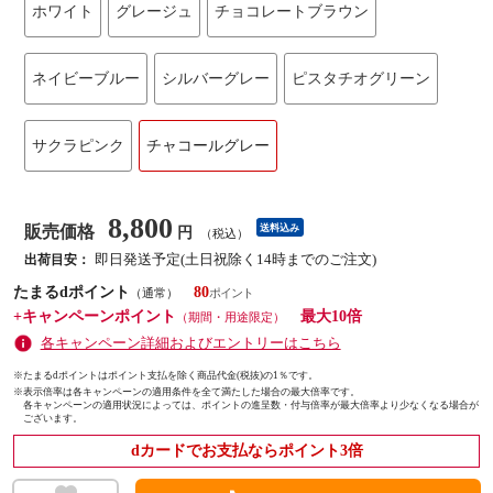
ホワイト
グレージュ
チョコレートブラウン
ネイビーブルー
シルバーグレー
ピスタチオグリーン
サクラピンク
チャコールグレー
8,800
販売価格
送料込み
円
（税込）
即日発送予定(土日祝除く14時までのご注文)
出荷目安：
たまるdポイント
80
（通常）
+キャンペーンポイント
最大10倍
（期間・用途限定）
各キャンペーン詳細およびエントリーはこちら
※たまるdポイントはポイント支払を除く商品代金(税抜)の1％です。
※
表示倍率は各キャンペーンの適用条件を全て満たした場合の最大倍率です。
各キャンペーンの適用状況によっては、ポイントの進呈数・付与倍率が最大倍率より少なくなる場合が
ございます。
dカードでお支払ならポイント3倍