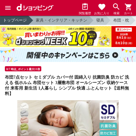
閲覧履歴
お気に入り
検索
カート
トップページ
家具・インテリア・キッチン
寝具
布団・枕
8/7 時点_ポイント最大11倍
布団7点セット セミダブル カバー付 固綿入り 抗菌防臭 防カビ 洗
える 低ホルム 布団セット 3層敷布団 オールシーズン 収納ケース
付 来客用 新生活 1人暮らし シンプル 快適 ふとんセット【送料無
料】