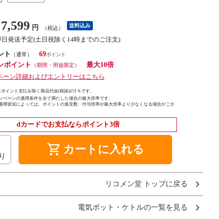
7,599
送料込み
円
（税込）
即日発送予定(土日祝除く14時までのご注文)
ント
69
（通常）
ンポイント
最大10倍
（期間・用途限定）
ペーン詳細およびエントリーはこちら
ポイント支払を除く商品代金(税抜)の1％です。
ンペーンの適用条件を全て満たした場合の最大倍率です。
適用状況によっては、ポイントの進呈数・付与倍率が最大倍率より少なくなる場合がござ
dカードでお支払ならポイント3倍
shopping_cart
カートに入れる
り
リコメン堂 トップに戻る
電気ポット・ケトルの一覧を見る