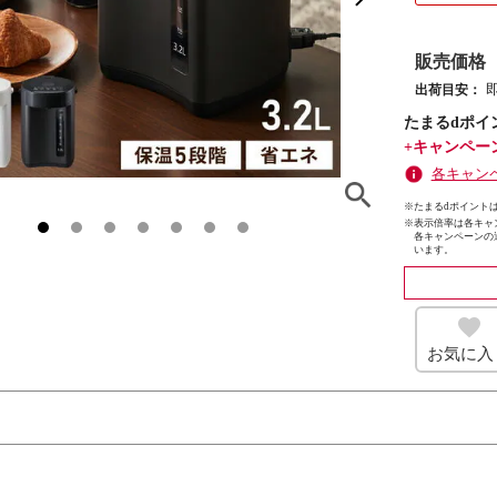
販売価格
出荷目安：
たまるdポイ
+キャンペー
各キャン
※たまるdポイントは
※
表示倍率は各キャ
各キャンペーンの
います。
お気に入