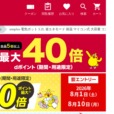
クーポン
閲覧履歴
お気に入り
検索
カート
ル
simplus 電気ポット 3.2L 省エネモード 保温 マイコン式 大容量 コ