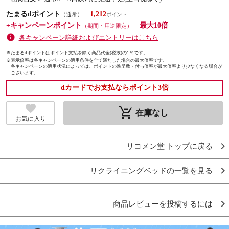
たまるdポイント
1,212
（通常）
+キャンペーンポイント
最大10倍
（期間・用途限定）
各キャンペーン詳細およびエントリーはこちら
※たまるdポイントはポイント支払を除く商品代金(税抜)の1％です。
※
表示倍率は各キャンペーンの適用条件を全て満たした場合の最大倍率です。
各キャンペーンの適用状況によっては、ポイントの進呈数・付与倍率が最大倍率より少なくなる場合が
ございます。
dカードでお支払ならポイント3倍
remove_shopping_cart
在庫なし
お気に入り
リコメン堂 トップに戻る
リクライニングベッドの一覧を見る
商品レビューを投稿するには