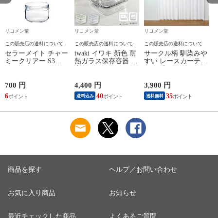
リコメン堂
リコメン堂
リコメン堂
この販売店の送料について
この販売店の送料について
この販売店の送料について
セラーメイト チャー
iwaki イワキ 新色 耐
サークル柄 馴染みや
ミークリアー S3
熱ガラス保存容器 7
すい レースカーテン
221176
点セット パックアン
シンプル モダン UV
ドレンジ パック&レ
カット 遮熱 保温 省
ンジ システムセット
エネ 節電 レースカ
700 円
4,400 円
3,900 円
1
PC-PRN7G4 PC-
ーテン おしゃれ 北
6
40
35
9
送料込み
送料無料
PRN7GY2 耐熱ガラ
欧 柄物 新生活 一人
ス 保存容器 保存コ
暮らし【送料無料】
ンテナ 下ごしらえ
【送料無料】
商品を探す
ヘルプ／お問い合わせ
お気に入り商品
お知らせ
最近チェックした商品
よくあるご質問