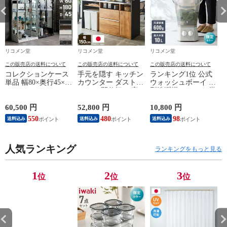
リコメン堂
リコメン堂
リコメン堂
この販売店の送料について
この販売店の送料について
この販売店の送料について
コレクションケース
手元を隠す キッチン
ランキング1位 公式
s
単品 幅80×奥行45×高
カウンター ダストボ
ウォッシュボーイ 小
さ180cm サラ80 ハイ
ックス 間仕切り 完
型洗濯機 リコメン堂
タイプ コレクション
成品 幅150 ステンレ
限定色 バケツ 2水流
ラック 深型 完成品
ス天板 収納 日本製
らくらく排水 TOM-
60,500 円
52,800 円
10,800 円
2
開梱設置無料 コレク
ゴミ箱上ラック コン
12f 洗濯容量600g
ラ
550
480
98
送料込み
送料込み
送料込み
ションボード ハイタ
セント付き 食器棚
4.7kg 持ち運び可能
イプ フィギュア ケ
キッチンボード グレ
小物 分け洗い 予洗
ース 棚 led sara ワイ
ー オーク ブラウン
い 野菜洗い ベビー
ド【送料無料】
人気ランキング
【送料無料】
用品
ランキングをもっと見る
1
2
3
位
位
位