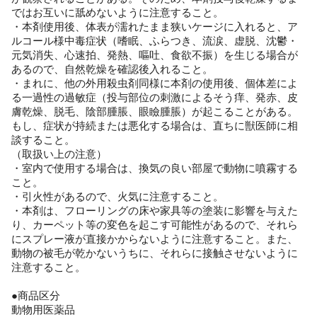
ではお互いに舐めないように注意すること。
・本剤使用後、体表が濡れたまま狭いケージに入れると、ア
ルコール様中毒症状（嗜眠、ふらつき、流涙、虚脱、沈鬱・
元気消失、心速拍、発熱、嘔吐、食欲不振）を生じる場合が
あるので、自然乾燥を確認後入れること。
・まれに、他の外用殺虫剤同様に本剤の使用後、個体差によ
る一過性の過敏症（投与部位の刺激によるそう痒、発赤、皮
膚乾燥、脱毛、陰部腫脹、眼瞼腫脹）が起こることがある。
もし、症状が持続または悪化する場合は、直ちに獣医師に相
談すること。
（取扱い上の注意）
・室内で使用する場合は、換気の良い部屋で動物に噴霧する
こと。
・引火性があるので、火気に注意すること。
・本剤は、フローリングの床や家具等の塗装に影響を与えた
り、カーペット等の変色を起こす可能性があるので、それら
にスプレー液が直接かからないように注意すること。また、
動物の被毛が乾かないうちに、それらに接触させないように
注意すること。
●商品区分
動物用医薬品