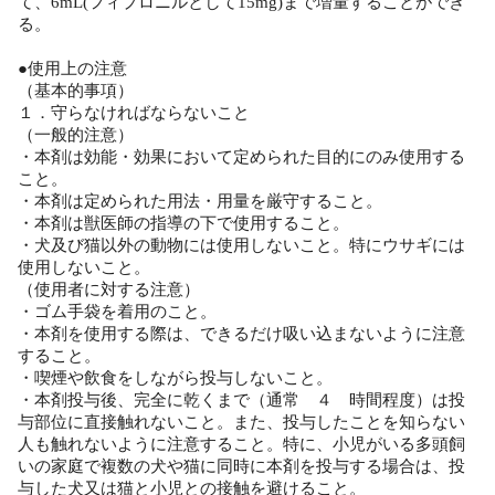
て、6mL(フィプロニルとして15mg)まで増量することができ
る。
●使用上の注意
（基本的事項）
１．守らなければならないこと
（一般的注意）
・本剤は効能・効果において定められた目的にのみ使用する
こと。
・本剤は定められた用法・用量を厳守すること。
・本剤は獣医師の指導の下で使用すること。
・犬及び猫以外の動物には使用しないこと。特にウサギには
使用しないこと。
（使用者に対する注意）
・ゴム手袋を着用のこと。
・本剤を使用する際は、できるだけ吸い込まないように注意
すること。
・喫煙や飲食をしながら投与しないこと。
・本剤投与後、完全に乾くまで（通常 ４ 時間程度）は投
与部位に直接触れないこと。また、投与したことを知らない
人も触れないように注意すること。特に、小児がいる多頭飼
いの家庭で複数の犬や猫に同時に本剤を投与する場合は、投
与した犬又は猫と小児との接触を避けること。