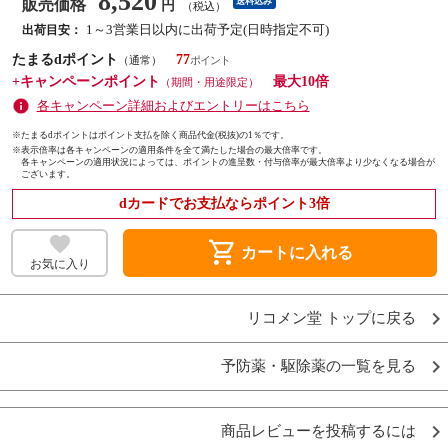
8,520
販売価格
送料込み
円
（税込）
1～3営業日以内に出荷予定(日時指定不可)
出荷目安：
たまるdポイント
77
（通常）
+キャンペーンポイント
最大10倍
（期間・用途限定）
各キャンペーン詳細およびエントリーはこちら
※たまるdポイントはポイント支払を除く商品代金(税抜)の1％です。
※
表示倍率は各キャンペーンの適用条件を全て満たした場合の最大倍率です。
各キャンペーンの適用状況によっては、ポイントの進呈数・付与倍率が最大倍率より少なくなる場合が
ございます。
dカードでお支払ならポイント3倍
shopping_cart
カートに入れる
お気に入り
リコメン堂 トップに戻る
予防薬・駆除薬の一覧を見る
商品レビューを投稿するには