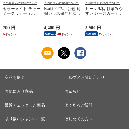
この販売店の送料について
この販売店の送料について
この販売店の送料について
セラーメイト チャー
iwaki イワキ 新色 耐
サークル柄 馴染みや
ミークリアー S3
熱ガラス保存容器 7
すい レースカーテン
221176
点セット パックアン
シンプル モダン UV
ドレンジ パック&レ
カット 遮熱 保温 省
ンジ システムセット
エネ 節電 レースカ
700 円
4,400 円
3,900 円
1
PC-PRN7G4 PC-
ーテン おしゃれ 北
6
40
35
9
送料込み
送料無料
PRN7GY2 耐熱ガラ
欧 柄物 新生活 一人
ス 保存容器 保存コ
暮らし【送料無料】
ンテナ 下ごしらえ
【送料無料】
商品を探す
ヘルプ／お問い合わせ
お気に入り商品
お知らせ
最近チェックした商品
よくあるご質問
取り扱いジャンル一覧
はじめての方へ