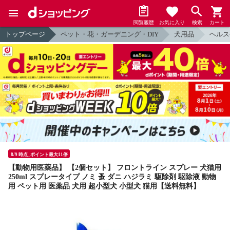
閲覧履歴
お気に入り
検索
カート
トップページ
ペット・花・ガーデニング・DIY
犬用品
ヘルス
8/9 時点_ポイント最大11倍
【動物用医薬品】 【2個セット】 フロントライン スプレー 犬猫用
250ml スプレータイプ ノミ 蚤 ダニ ハジラミ 駆除剤 駆除液 動物
用 ペット用 医薬品 犬用 超小型犬 小型犬 猫用【送料無料】