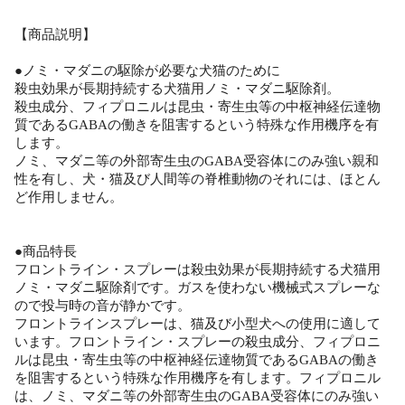
【商品説明】
●ノミ・マダニの駆除が必要な犬猫のために
殺虫効果が長期持続する犬猫用ノミ・マダニ駆除剤。
殺虫成分、フィプロニルは昆虫・寄生虫等の中枢神経伝達物
質であるGABAの働きを阻害するという特殊な作用機序を有
します。
ノミ、マダニ等の外部寄生虫のGABA受容体にのみ強い親和
性を有し、犬・猫及び人間等の脊椎動物のそれには、ほとん
ど作用しません。
●商品特長
フロントライン・スプレーは殺虫効果が長期持続する犬猫用
ノミ・マダニ駆除剤です。ガスを使わない機械式スプレーな
ので投与時の音が静かです。
フロントラインスプレーは、猫及び小型犬への使用に適して
います。フロントライン・スプレーの殺虫成分、フィプロニ
ルは昆虫・寄生虫等の中枢神経伝達物質であるGABAの働き
を阻害するという特殊な作用機序を有します。フィプロニル
は、ノミ、マダニ等の外部寄生虫のGABA受容体にのみ強い