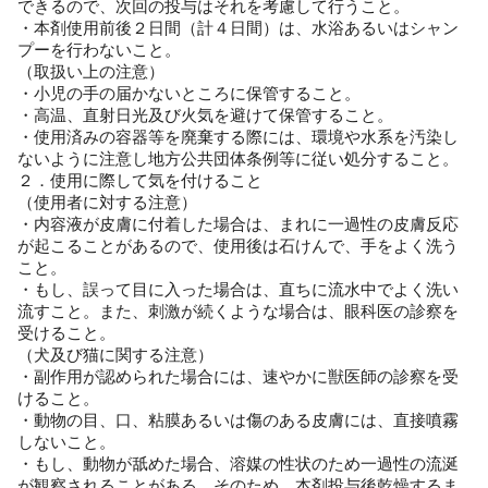
できるので、次回の投与はそれを考慮して行うこと。
・本剤使用前後２日間（計４日間）は、水浴あるいはシャン
プーを行わないこと。
（取扱い上の注意）
・小児の手の届かないところに保管すること。
・高温、直射日光及び火気を避けて保管すること。
・使用済みの容器等を廃棄する際には、環境や水系を汚染し
ないように注意し地方公共団体条例等に従い処分すること。
２．使用に際して気を付けること
（使用者に対する注意）
・内容液が皮膚に付着した場合は、まれに一過性の皮膚反応
が起こることがあるので、使用後は石けんで、手をよく洗う
こと。
・もし、誤って目に入った場合は、直ちに流水中でよく洗い
流すこと。また、刺激が続くような場合は、眼科医の診察を
受けること。
（犬及び猫に関する注意）
・副作用が認められた場合には、速やかに獣医師の診察を受
けること。
・動物の目、口、粘膜あるいは傷のある皮膚には、直接噴霧
しないこと。
・もし、動物が舐めた場合、溶媒の性状のため一過性の流涎
が観察されることがある。そのため、本剤投与後乾燥するま