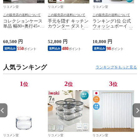
リコメン堂
リコメン堂
リコメン堂
この販売店の送料について
この販売店の送料について
この販売店の送料について
コレクションケース
手元を隠す キッチン
ランキング1位 公式
s
単品 幅80×奥行45×高
カウンター ダストボ
ウォッシュボーイ 小
さ180cm サラ80 ハイ
ックス 間仕切り 完
型洗濯機 リコメン堂
タイプ コレクション
成品 幅150 ステンレ
限定色 バケツ 2水流
ラック 深型 完成品
ス天板 収納 日本製
らくらく排水 TOM-
60,500 円
52,800 円
10,800 円
2
開梱設置無料 コレク
ゴミ箱上ラック コン
12f 洗濯容量600g
ラ
550
480
98
送料込み
送料込み
送料込み
ションボード ハイタ
セント付き 食器棚
4.7kg 持ち運び可能
イプ フィギュア ケ
キッチンボード グレ
小物 分け洗い 予洗
ース 棚 led sara ワイ
ー オーク ブラウン
い 野菜洗い ベビー
ド【送料無料】
人気ランキング
【送料無料】
用品
ランキングをもっと見る
1
2
3
位
位
位
リコメン堂
リコメン堂
リコメン堂