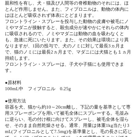
親和性を有し、犬・猫及び人間等の脊椎動物のそれには、ほ
とんど作用しません。また、フィプロニルは、動物の体内に
はほとんど吸収されず体表にとどまります。
フロントライン・スプレーを投与した動物の皮膚や被毛にノ
ミやマダニが接触すると、殺虫成分が速やかにそれらの体内
に吸収されるので、ノミやマダニは動物の血を吸わなくと
も、急速に死にいたります。また、その効果は環境により異
なりますが、1回の投与で、犬のノミに対して最長3ヵ月ま
で、猫のノミには最長2ヵ月まで、マダニには犬猫とも１ヵ月
持続します。
フロントライン・スプレーは、子犬や子猫にも使用できま
す。
●原材料
100mL中 フィプロニル 0.25g
●使用方法
容器を犬、猫から約10～20cm離し、下記の量を基準として専
用スプレーポンプを用いて被毛全体にスプレーする。毛並み
に逆らい、毛の付け根に向けてスプレーし、被毛全体を湿ら
せ、そのまま自然乾燥させる。通常、用量は体重1kg当たり3
mL(フィプロニルとして7.5mg)を基準量とし、毛の長さに応じ