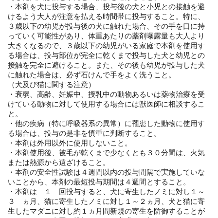
・本剤を犬に投与する場合、投与後の犬と小児との接触を避
けるよう大人が注意を払える時間帯に投与すること。特に、
３歳以下の幼児が投与後の犬に触れた場合、その手を口に持
っていく可能性があり、体重あたりの薬剤曝露量も大人より
大きくなるので、３歳以下の幼児がいる家庭で本剤を使用す
る場合は、投与部位が完全に乾くまで投与した犬と幼児との
接触を完全に避けること。また、その後も幼児が投与した犬
に触れた場合は、必ず石けんで手をよく洗うこと。
（犬及び猫に関する注意）
・衰弱、高齢、妊娠中、授乳中の動物あるいは薬物治療を受
けている動物に対して使用する場合には獣医師に相談するこ
と。
・他の疾病（特に呼吸器系の異常）に罹患した動物に使用す
る場合は、投与の是非を慎重に判断すること。
・本剤は外用以外に使用しないこと。
・本剤使用後、被毛が乾くまで少なくとも３０分間は、火気
または熱源から遠ざけること。
・本剤の安全性試験は４週間以内の投与間隔で実施していな
いことから、本剤の最短投与期間は４週間とすること。
・本剤は １ 回投与すると、犬に寄生したノミに対し１～
３ ヵ月、猫に寄生したノミに対し１～２ヵ月、犬と猫に寄
生したマダニに対し約１ヵ月間新規の寄生を防御することが