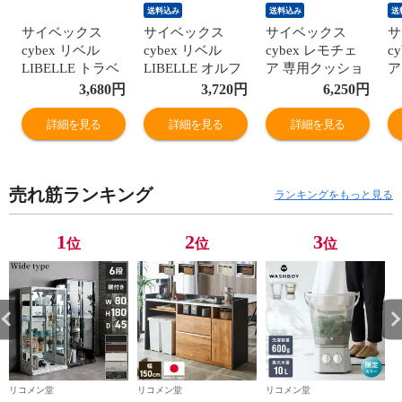
送料込み
送料込み
送
サイベックス
サイベックス
サイベックス
サ
cybex リベル
cybex リベル
cybex レモチェ
c
LIBELLE トラベ
LIBELLE オルフ
ア 専用クッショ
ア
ルバッグ ベビー
ェオ ORFEO 専
ン シート シート
ン
3,680
円
3,720
円
6,250
円
カー オプション
用 バンパーバー
クッション
ク
アクセサリー
ベビーカー オプ
LEMO CHAIR レ
L
詳細を見る
詳細を見る
詳細を見る
ション アクセサ
モ コンフォート
モ
リー【送料無
インレイ 座面 フ
イ
料】
ィット 背中 ハー
ィ
売れ筋ランキング
ネス【送料無
ネ
ランキングをもっと見る
料】
料
1
2
3
位
位
位
リコメン堂
リコメン堂
リコメン堂