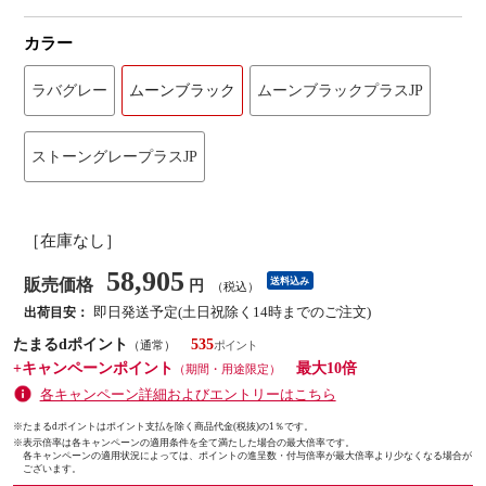
カラー
ラバグレー
ムーンブラック
ムーンブラックプラスJP
ストーングレープラスJP
［在庫なし］
58,905
販売価格
送料込み
円
（税込）
即日発送予定(土日祝除く14時までのご注文)
出荷目安：
たまるdポイント
535
（通常）
+キャンペーンポイント
最大10倍
（期間・用途限定）
各キャンペーン詳細およびエントリーはこちら
※たまるdポイントはポイント支払を除く商品代金(税抜)の1％です。
※
表示倍率は各キャンペーンの適用条件を全て満たした場合の最大倍率です。
各キャンペーンの適用状況によっては、ポイントの進呈数・付与倍率が最大倍率より少なくなる場合が
ございます。