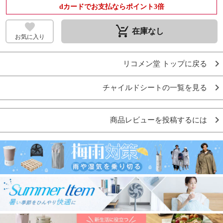
dカードでお支払ならポイント3倍
remove_shopping_cart
在庫なし
お気に入り
リコメン堂 トップに戻る
チャイルドシートの一覧を見る
商品レビューを投稿するには