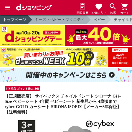
閲覧履歴
お気に入り
検索
カート
トップページ
キッズ・ベビー・マタニティ
ベビー
チャイルド
8/9 時点_ポイント最大11倍
【正規販売店】 サイベックス チャイルドシート シローナ Gi i-
Size ベビーシート 4年間 ベビーシート 新生児から 4歳頃まで
cybex GOLD カーシート SIRONA ISOFIX【メーカー3年保証】
【送料無料】