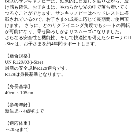
BEXのサンキャノピーは、効果的に日差しを遮りながら、透
け感も確保。お子さまは、やわらかな光の中で落ち着いてく
つろぐことができます。サンキャノピーはヘッドレストに搭
載されているので、お子さまの成長に応じて長期間ご使用頂
けます。 さらに、どのリクライニング角度でもシートの回転
が可能になり、乗せ降ろしがよりスムーズになりました。
さらなる安全性と機能性、そして快適性を備えたシローナGi i
-Sizeは、お子さまを約4年間サポートします。
【適合規格】
UN R129/03(i-Size)
最新の安全規格R129適合です。
R129は身長基準となります。
【身長基準】
40cm～105cm
【参考年齢】
新生児～4歳頃まで
【適応体重】
～20kgまで