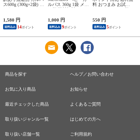
ス600g (300g×2袋) お
ルパス 360g 1袋 メー
料 おつまみ お試し
ス
つまみ カルパス サ
ル便 送料無料 サラ
カルパス メール便
ラミ 送料無料 お試
ミ お試し お買い得
[あらびきポークカル
し ポイント消化 お
ポイント消化 おつま
パス 100g S2] YP 即
1,580 円
1,000 円
550 円
2
徳用 メール便 NP [無
み YP [サラミ家
送
14
9
5
送料込み
送料込み
送料込み
選別Aカルパス２袋
MEGABIG ベビーカ
LN] 即送
ルパス 360g 1袋 L3]
B
即送
商品を探す
ヘルプ／お問い合わせ
お気に入り商品
お知らせ
最近チェックした商品
よくあるご質問
取り扱いジャンル一覧
はじめての方へ
取り扱い店舗一覧
ご利用規約