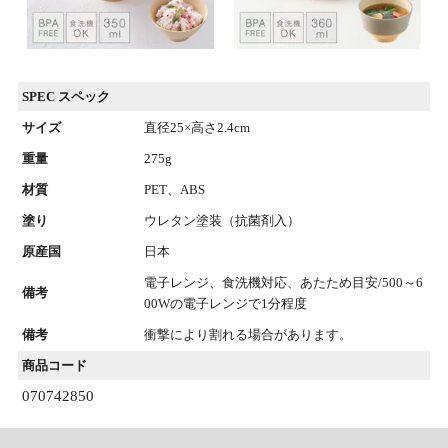
SPEC スペック
サイズ
直径25×高さ2.4cm
重量
275g
材質
PET、ABS
塗り
ウレタン塗装（抗菌剤入）
原産国
日本
電子レンジ、食洗機対応、あたため目安/500～6
備考
00Wの電子レンジで1分程度
備考
衝撃により割れる場合があります。
商品コード
070742850