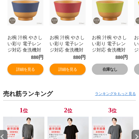
お椀 汁椀 やさし
お椀 汁椀 やさし
お椀 汁椀 やさし
お
い彩り 電子レン
い彩り 電子レン
い彩り 電子レン
い
ジ対応 食洗機対
ジ対応 食洗機対
ジ対応 食洗機対
ジ
応 味噌汁椀 くす
応 味噌汁椀 くす
応 味噌汁椀 くす
応
880
円
880
円
880
円
みカラー 日本製
みカラー 日本製
みカラー 日本製
み
おわん 木目 おし
おわん 木目 おし
おわん 木目 おし
お
詳細を見る
詳細を見る
在庫なし
ゃれ 割れない 割
ゃれ 割れない 割
ゃれ 割れない 割
ゃ
れにくい 人気 軽
れにくい 人気 軽
れにくい 人気 軽
れ
い 樹脂製 プラス
い 樹脂製 プラス
い 樹脂製 プラス
い
売れ筋ランキング
チック 北欧 ナチ
チック 北欧 ナチ
チック 北欧 ナチ
チ
ランキングをもっと見る
ュラル スタッキ
ュラル スタッキ
ュラル スタッキ
ュ
ング 重ねられる
ング 重ねられる
ング 重ねられる
ン
1
2
3
位
位
位
抗菌汁椀 和風 洋
抗菌汁椀 和風 洋
抗菌汁椀 和風 洋
抗
風 碗 鉢 味噌汁
風 碗 鉢 味噌汁
風 碗 鉢 味噌汁
風
スープボウル
スープボウル
スープボウル
ス
BPAフリー
BPAフリー
BPAフリー
B