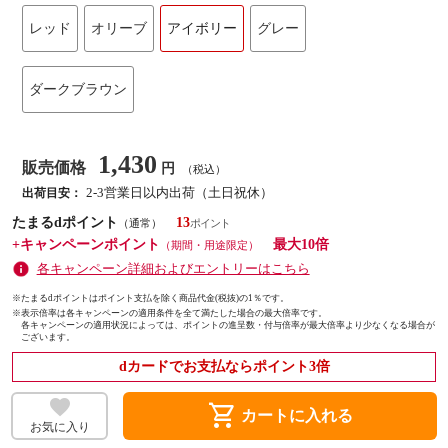
レッド
オリーブ
アイボリー
グレー
ダークブラウン
1,430
販売価格
円
（税込）
2-3営業日以内出荷（土日祝休）
出荷目安：
たまるdポイント
13
（通常）
+キャンペーンポイント
最大10倍
（期間・用途限定）
各キャンペーン詳細およびエントリーはこちら
※たまるdポイントはポイント支払を除く商品代金(税抜)の1％です。
※
表示倍率は各キャンペーンの適用条件を全て満たした場合の最大倍率です。
各キャンペーンの適用状況によっては、ポイントの進呈数・付与倍率が最大倍率より少なくなる場合が
ございます。
dカードでお支払ならポイント3倍
shopping_cart
カートに入れる
お気に入り