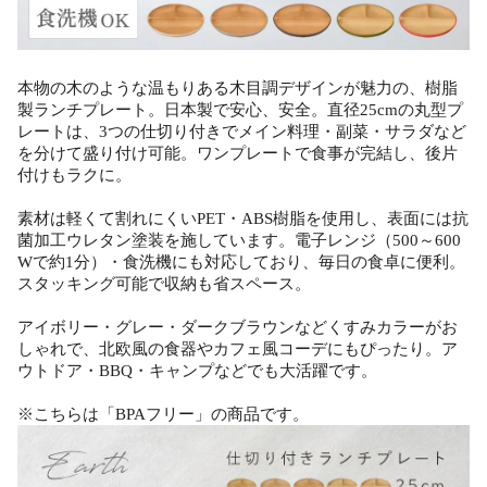
本物の木のような温もりある木目調デザインが魅力の、樹脂
製ランチプレート。日本製で安心、安全。直径25cmの丸型プ
レートは、3つの仕切り付きでメイン料理・副菜・サラダなど
を分けて盛り付け可能。ワンプレートで食事が完結し、後片
付けもラクに。
素材は軽くて割れにくいPET・ABS樹脂を使用し、表面には抗
菌加工ウレタン塗装を施しています。電子レンジ（500～600
Wで約1分）・食洗機にも対応しており、毎日の食卓に便利。
スタッキング可能で収納も省スペース。
アイボリー・グレー・ダークブラウンなどくすみカラーがお
しゃれで、北欧風の食器やカフェ風コーデにもぴったり。ア
ウトドア・BBQ・キャンプなどでも大活躍です。
※こちらは「BPAフリー」の商品です。