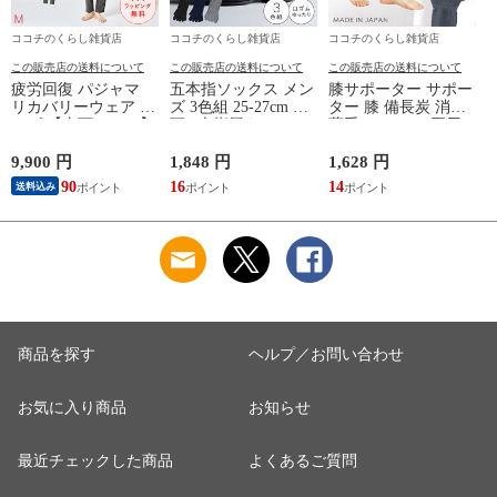
ココチのくらし雑貨店
ココチのくらし雑貨店
ココチのくらし雑貨店
この販売店の送料について
この販売店の送料について
この販売店の送料について
疲労回復 パジャマ
五本指ソックス メン
膝サポーター サポー
リカバリーウェア メ
ズ 3色組 25-27cm 靴
ター 膝 備長炭 消臭
ンズ 【上下セット】
下 5本指履き口ゆっ
薄手 メッシュ 夏用
【医療機器認定】疲
たり メッシュ 涼し
レディース 冷え 防
れが取れる パジャマ
い ベーシックカラー
止 グッズ 夏 備長炭
9,900 円
1,848 円
1,628 円
9
血行促進 肩こり 腰
ゆったりメッシュメ
メッシュサポーター
い
90
16
14
9
送料込み
痛対策 疲れ 軽減 ル
ンズ5本指ソックス
ームウェア 父の日
ギフト 誕生日 プレ
ゼント 敬老の日 男
性用 安眠サポート
ストレッチ素材 シン
プルデザイン 杢グレ
ー
商品を探す
ヘルプ／お問い合わせ
お気に入り商品
お知らせ
最近チェックした商品
よくあるご質問