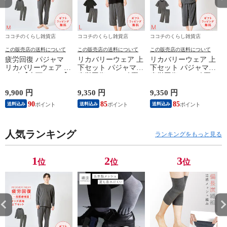
ココチのくらし雑貨店
ココチのくらし雑貨店
ココチのくらし雑貨店
この販売店の送料について
この販売店の送料について
この販売店の送料について
疲労回復 パジャマ
リカバリーウェア 上
リカバリーウェア 上
リカバリーウェア メ
下セット パジャマ
下セット パジャマ
ンズ 【上下セット】
疲労回復 メンズ 夏
疲労回復 メンズ 夏
【医療機器認定】疲
半袖シャツ＋7分丈パ
半袖シャツ＋7分丈パ
れが取れる パジャマ
ンツ 春夏用【一般医
ンツ 春夏用【一般医
9,900 円
9,350 円
9,350 円
8
血行促進 肩こり 腰
療機器】部屋着 肩こ
療機器】部屋着 肩こ
90
85
85
送料込み
送料込み
送料込み
痛対策 疲れ 軽減 ル
り 冷え性 疲れが取
り 冷え性 疲れが取
ームウェア 父の日
れる 腰痛 血行促進
れる 腰痛 血行促進
ギフト 誕生日 プレ
快眠 すっきり コス
快眠 すっきり コス
ゼント 敬老の日 男
人気ランキング
パが良い お得 安い
パが良い お得 安い
ランキングをもっと見る
性用 安眠サポート
無地 父の日 ギフト
無地 父の日 ギフト
ストレッチ素材 シン
誕生日 敬老の日 ル
誕生日 敬老の日 ル
プルデザイン 杢グレ
ームウェア リカバリ
ームウェア リカバリ
1
2
3
位
位
位
ー
ーケア
ーケア