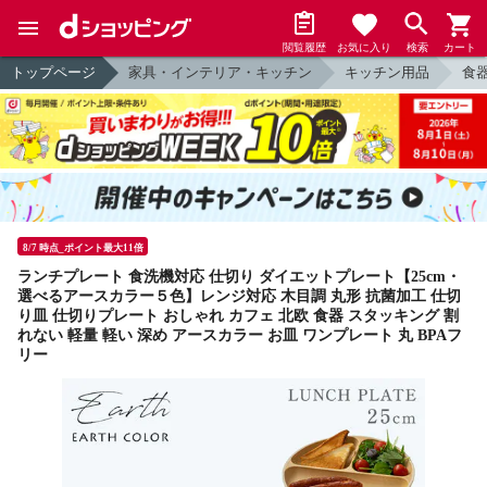
閲覧履歴
お気に入り
検索
カート
トップページ
家具・インテリア・キッチン
キッチン用品
食
8/7 時点_ポイント最大11倍
ランチプレート 食洗機対応 仕切り ダイエットプレート【25cm・
選べるアースカラー５色】レンジ対応 木目調 丸形 抗菌加工 仕切
り皿 仕切りプレート おしゃれ カフェ 北欧 食器 スタッキング 割
れない 軽量 軽い 深め アースカラー お皿 ワンプレート 丸 BPAフ
リー