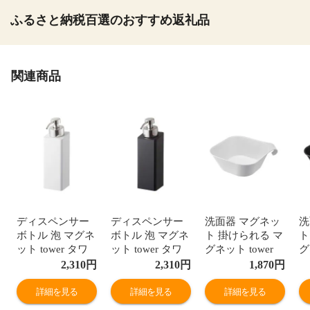
ふるさと納税百選のおすすめ返礼品
関連商品
ディスペンサー
ディスペンサー
洗面器 マグネッ
洗
ボトル 泡 マグネ
ボトル 泡 マグネ
ト 掛けられる マ
ト
ット tower タワ
ット tower タワ
グネット tower
グ
ー 山崎実業 バス
ー 山崎実業 バス
タワー 山崎実業
タ
2,310
円
2,310
円
1,870
円
ルーム 浮かせる
ルーム 浮かせる
バスルーム 浮か
バ
収納 ホワイト ブ
収納 ホワイト ブ
せる収納 ホワイ
せ
詳細を見る
詳細を見る
詳細を見る
ラック マグネッ
ラック マグネッ
ト ブラック マグ
ト