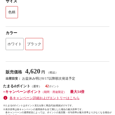
サイズ
色柄
カラー
ホワイト
ブラック
4,620
販売価格
円
（税込）
お盆休み明け8/17以降順次発送予定
出荷目安：
たまるdポイント
42
（通常）
+キャンペーンポイント
最大14倍
（期間・用途限定）
各キャンペーン詳細およびエントリーはこちら
※たまるdポイントはポイント支払を除く商品代金(税抜)の1％です。
※
表示倍率は各キャンペーンの適用条件を全て満たした場合の最大倍率です。
各キャンペーンの適用状況によっては、ポイントの進呈数・付与倍率が最大倍率より少なくなる場合が