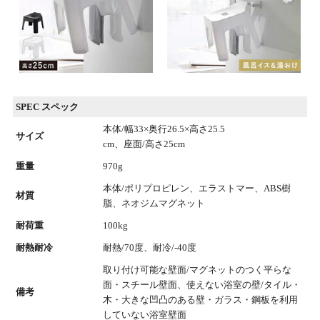
SPEC スペック
本体/幅33×奥行26.5×高さ25.5
サイズ
cm、座面/高さ25cm
重量
970g
本体/ポリプロピレン、エラストマー、ABS樹
材質
脂、ネオジムマグネット
耐荷重
100kg
耐熱耐冷
耐熱/70度、耐冷/-40度
取り付け可能な壁面/マグネットのつく平らな
面・スチール壁面、使えない浴室の壁/タイル・
備考
木・大きな凹凸のある壁・ガラス・鋼板を利用
していない浴室壁面