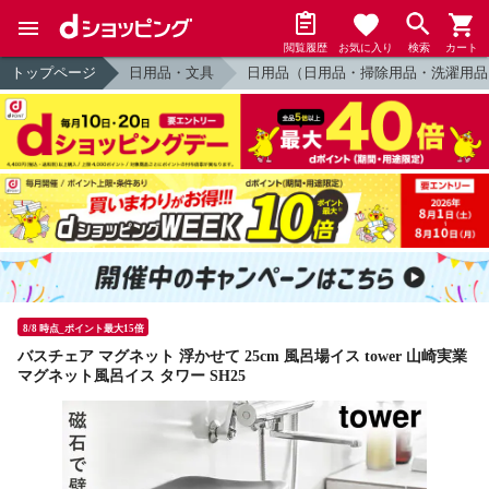
閲覧履歴
お気に入り
検索
カート
トップページ
日用品・文具
日用品（日用品・掃除用品・洗濯用品
8/8 時点_ポイント最大15倍
バスチェア マグネット 浮かせて 25cm 風呂場イス tower 山崎実業
マグネット風呂イス タワー SH25