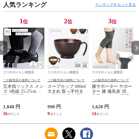
ゼント 敬老の日 男
人気ランキング
パが良い お得 安い
パが良い お得 安い
ランキングをもっと見る
性用 安眠サポート
無地 父の日 ギフト
無地 父の日 ギフト
ストレッチ素材 シン
誕生日 敬老の日 ル
誕生日 敬老の日 ル
プルデザイン 杢グレ
ームウェア リカバリ
ームウェア リカバリ
1
2
3
位
位
位
ー
ーケア
ーケア
ココチのくらし雑貨店
ココチのくらし雑貨店
ココチのくらし雑貨店
この販売店の送料について
この販売店の送料について
この販売店の送料について
五本指ソックス メン
スープカップ 600ml
膝サポーター サポー
ズ 3色組 25-27cm 靴
大きめ 取っ手付き
ター 膝 備長炭 消臭
下 5本指履き口ゆっ
お椀 汁椀 和食器 お
薄手 メッシュ 夏用
たり メッシュ 涼し
しゃれ 食器 食洗機
レディース 冷え 防
い ベーシックカラー
対応 レンジ 割れな
止 グッズ 夏 備長炭
1,848 円
990 円
1,628 円
9
ゆったりメッシュメ
い 軽い 木目 Natule
メッシュサポーター
16
9
14
ンズ5本指ソックス
レンジ手付木目椀 L
ナチュール BPAフリ
ー 割れない食器