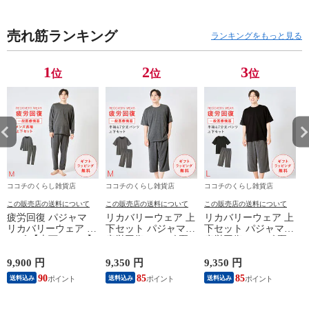
トツーウェイデ
トツーウェイデ
ネット＆引っ掛
ネ
ィスペンサー タ
ィスペンサー タ
け湯おけ
け
売れ筋ランキング
ワー tower 泡タ
ワー tower 泡タ
ランキングをもっと見る
イプ
イプ
1
2
3
位
位
位
ココチのくらし雑貨店
ココチのくらし雑貨店
ココチのくらし雑貨店
この販売店の送料について
この販売店の送料について
この販売店の送料について
疲労回復 パジャマ
リカバリーウェア 上
リカバリーウェア 上
リカバリーウェア メ
下セット パジャマ
下セット パジャマ
ンズ 【上下セット】
疲労回復 メンズ 夏
疲労回復 メンズ 夏
【医療機器認定】疲
半袖シャツ＋7分丈パ
半袖シャツ＋7分丈パ
れが取れる パジャマ
ンツ 春夏用【一般医
ンツ 春夏用【一般医
9,900 円
9,350 円
9,350 円
8
血行促進 肩こり 腰
療機器】部屋着 肩こ
療機器】部屋着 肩こ
90
85
85
送料込み
送料込み
送料込み
痛対策 疲れ 軽減 ル
り 冷え性 疲れが取
り 冷え性 疲れが取
ームウェア 父の日
れる 腰痛 血行促進
れる 腰痛 血行促進
ギフト 誕生日 プレ
快眠 すっきり コス
快眠 すっきり コス