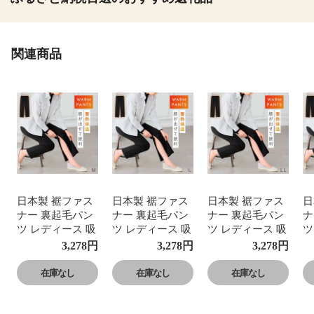
関連商品
日本製 裾ファス
日本製 裾ファス
日本製 裾ファス
日
ナー 裏起毛パン
ナー 裏起毛パン
ナー 裏起毛パン
ナ
ツ レディース 吸
ツ レディース 吸
ツ レディース 吸
ツ
熱保温 介護 リハ
熱保温 介護 リハ
熱保温 介護 リハ
熱
3,278
円
3,278
円
3,278
円
ビリ 通院対応 吸
ビリ 通院対応 吸
ビリ 通院対応 吸
ビ
熱保温素材 ホッ
熱保温素材 ホッ
熱保温素材 ホッ
熱
在庫なし
在庫なし
在庫なし
トヴェール あっ
トヴェール あっ
トヴェール あっ
ト
たかニットパン
たかニットパン
たかニットパン
た
ツ ウエスト総ゴ
ツ ウエスト総ゴ
ツ ウエスト総ゴ
ツ