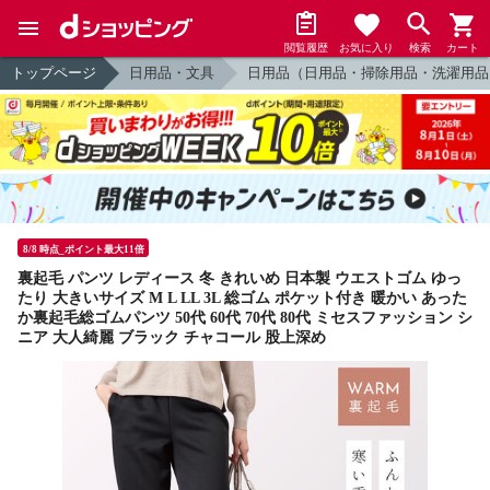
閲覧履歴
お気に入り
検索
カート
トップページ
日用品・文具
日用品（日用品・掃除用品・洗濯用品
8/8 時点_ポイント最大11倍
裏起毛 パンツ レディース 冬 きれいめ 日本製 ウエストゴム ゆっ
たり 大きいサイズ M L LL 3L 総ゴム ポケット付き 暖かい あった
か裏起毛総ゴムパンツ 50代 60代 70代 80代 ミセスファッション シ
ニア 大人綺麗 ブラック チャコール 股上深め