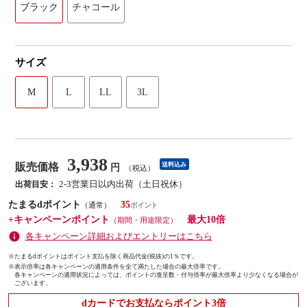
ブラック
チャコール
サイズ
M
L
LL
3L
3,938
販売価格
送料込み
円
（税込）
2-3営業日以内出荷（土日祝休）
出荷目安：
たまるdポイント
35
（通常）
+キャンペーンポイント
最大10倍
（期間・用途限定）
各キャンペーン詳細およびエントリーはこちら
※たまるdポイントはポイント支払を除く商品代金(税抜)の1％です。
※
表示倍率は各キャンペーンの適用条件を全て満たした場合の最大倍率です。
各キャンペーンの適用状況によっては、ポイントの進呈数・付与倍率が最大倍率より少なくなる場合が
ございます。
dカードでお支払ならポイント3倍