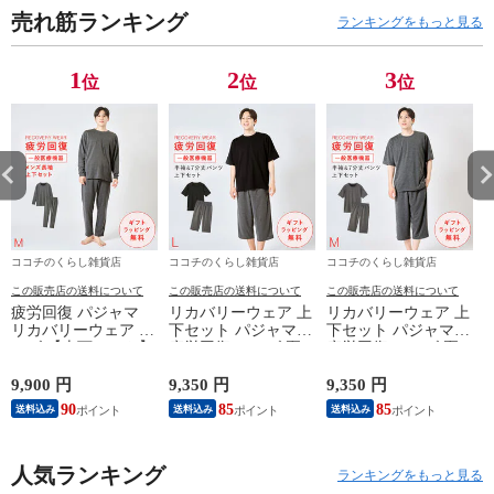
売れ筋ランキング
ム M L LL 3L ゆ
ム M L LL 3L ゆ
ム M L LL 3L ゆ
ム 
ランキングをもっと見る
ったり 大きいサ
ったり 大きいサ
ったり 大きいサ
っ
イズ 深履き 裏起
イズ 深履き 裏起
イズ 深履き 裏起
イ
1
2
3
位
位
位
毛あったか裾フ
毛あったか裾フ
毛あったか裾フ
毛
ァスナー付きパ
ァスナー付きパ
ァスナー付きパ
ァ
ンツ シニア 60代
ンツ シニア 60代
ンツ シニア 60代
ン
70代 80代 高齢者
70代 80代 高齢者
70代 80代 高齢者
7
ココチのくらし雑貨店
ココチのくらし雑貨店
ココチのくらし雑貨店
この販売店の送料について
この販売店の送料について
この販売店の送料について
疲労回復 パジャマ
リカバリーウェア 上
リカバリーウェア 上
リカバリーウェア メ
下セット パジャマ
下セット パジャマ
ンズ 【上下セット】
疲労回復 メンズ 夏
疲労回復 メンズ 夏
【医療機器認定】疲
半袖シャツ＋7分丈パ
半袖シャツ＋7分丈パ
れが取れる パジャマ
ンツ 春夏用【一般医
ンツ 春夏用【一般医
9,900 円
9,350 円
9,350 円
8
血行促進 肩こり 腰
療機器】部屋着 肩こ
療機器】部屋着 肩こ
90
85
85
送料込み
送料込み
送料込み
痛対策 疲れ 軽減 ル
り 冷え性 疲れが取
り 冷え性 疲れが取
ームウェア 父の日
れる 腰痛 血行促進
れる 腰痛 血行促進
ギフト 誕生日 プレ
快眠 すっきり コス
快眠 すっきり コス
ゼント 敬老の日 男
人気ランキング
パが良い お得 安い
パが良い お得 安い
ランキングをもっと見る
性用 安眠サポート
無地 父の日 ギフト
無地 父の日 ギフト