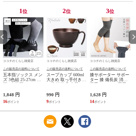
ストレッチ素材 シン
誕生日 敬老の日 ル
誕生日 敬老の日 ル
プルデザイン 杢グレ
ームウェア リカバリ
ームウェア リカバリ
1
2
3
位
位
位
ー
ーケア
ーケア
ココチのくらし雑貨店
ココチのくらし雑貨店
ココチのくらし雑貨店
この販売店の送料について
この販売店の送料について
この販売店の送料について
五本指ソックス メン
スープカップ 600ml
膝サポーター サポー
ズ 3色組 25-27cm 靴
大きめ 取っ手付き
ター 膝 備長炭 消臭
下 5本指履き口ゆっ
お椀 汁椀 和食器 お
薄手 メッシュ 夏用
たり メッシュ 涼し
しゃれ 食器 食洗機
レディース 冷え 防
い ベーシックカラー
対応 レンジ 割れな
止 グッズ 夏 備長炭
1,848 円
990 円
1,628 円
9
ゆったりメッシュメ
い 軽い 木目 Natule
メッシュサポーター
16
9
14
ンズ5本指ソックス
レンジ手付木目椀 L
ナチュール BPAフリ
ー 割れない食器