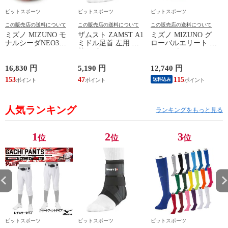
ピットスポーツ
ピットスポーツ
ピットスポーツ
この販売店の送料について
この販売店の送料について
この販売店の送料について
ミズノ MIZUNO モ
ザムスト ZAMST A1
ミズノ MIZUNO グ
ナルシーダNEO3
ミドル足首 左用 足
ローバルエリート ラ
WIDE ELITE
首サポーター 13SS
イトレボエリート2
(MONARCIDA) サッ
(NEW A1ミドル(左))
野球 金具 スパイク
カースパイク ワイド
白 シューズ 軽量
16,830 円
5,190 円
12,740 円
6
26AW (P1GA262154)
24SS (11GM241001)
ン
153
47
115
5
送料込み
人気ランキング
ランキングをもっと見る
1
2
3
位
位
位
ピットスポーツ
ピットスポーツ
ピットスポーツ