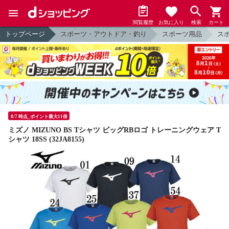
閲覧履歴
お気に入り
検索
カート
トップページ
スポーツ・アウトドア・釣り
スポーツ用品
ス
8/7 時点_ポイント最大11倍
ミズノ MIZUNO BS Tシャツ ビッグRBロゴ トレーニングウェア T
シャツ 18SS (32JA8155)