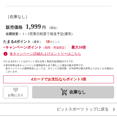
［在庫なし］
1,999
販売価格
円
（税込）
1～3営業日程度で発送予定(通常)
出荷目安：
たまるdポイント
18
（通常）
+キャンペーンポイント
最大10倍
（期間・用途限定）
各キャンペーン詳細およびエントリーはこちら
※たまるdポイントはポイント支払を除く商品代金(税抜)の1％です。
※
表示倍率は各キャンペーンの適用条件を全て満たした場合の最大倍率です。
各キャンペーンの適用状況によっては、ポイントの進呈数・付与倍率が最大倍率より少なくなる場合が
ございます。
dカードでお支払ならポイント3倍
remove_shopping_cart
在庫なし
お気に入り
ピットスポーツ トップに戻る