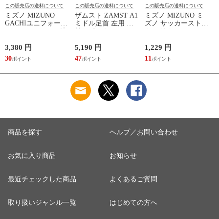
この販売店の送料について
この販売店の送料について
この販売店の送料について
ミズノ MIZUNO
ザムスト ZAMST A1
ミズノ MIZUNO ミ
GACHIユニフォーム
ミドル足首 左用 足
ズノ サッカーストッ
パンツ(ジュニア) 練
首サポーター 13SS
キング サッカーソッ
習着 JR 野球 ユニフ
(NEW A1ミドル(左))
クス ストッキング
ォーム 練習用ユニフ
23SS(P2MXA060)
3,380 円
5,190 円
1,229 円
1
ォームパンツ GACHI
(
30
47
11
1
PANTS
(12JD2F8001/8401)
商品を探す
ヘルプ／お問い合わせ
お気に入り商品
お知らせ
最近チェックした商品
よくあるご質問
取り扱いジャンル一覧
はじめての方へ