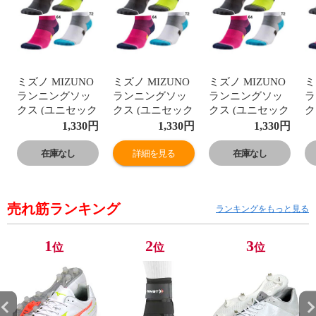
ミズノ MIZUNO
ミズノ MIZUNO
ミズノ MIZUNO
ミ
ランニングソッ
ランニングソッ
ランニングソッ
ラ
クス (ユニセック
クス (ユニセック
クス (ユニセック
ク
ス) 陸上 ランニ
ス) 陸上 ランニ
ス) 陸上 ランニ
ス
1,330
円
1,330
円
1,330
円
ング ソックス 靴
ング ソックス 靴
ング ソックス 靴
ン
下 (J2MX8002)
下 (J2MX8002)
下 (J2MX8002)
下
在庫なし
詳細を見る
在庫なし
売れ筋ランキング
ランキングをもっと見る
1
2
3
位
位
位