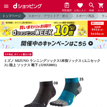
閲覧履歴
お気に入り
検索
カート
トップページ
スポーツ・アウトドア・釣り
スポーツ用品
ラ
8/8 時点_ポイント最大11倍
ミズノ MIZUNO ランニングソックス5本指ソックス (ユニセック
ス) 陸上 ソックス 靴下 (J2MX8001)