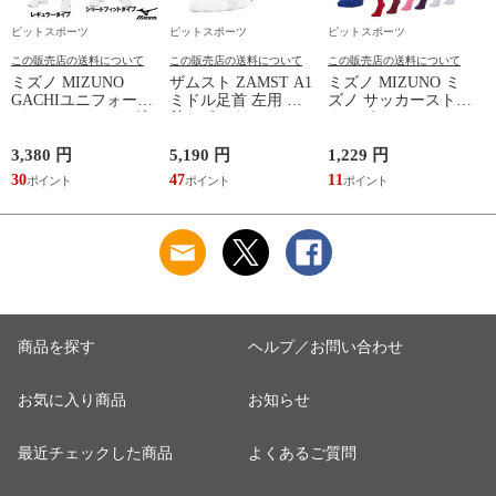
ピットスポーツ
ピットスポーツ
ピットスポーツ
この販売店の送料について
この販売店の送料について
この販売店の送料について
ミズノ MIZUNO
ザムスト ZAMST A1
ミズノ MIZUNO ミ
GACHIユニフォーム
ミドル足首 左用 足
ズノ サッカーストッ
パンツ(ジュニア) 練
首サポーター 13SS
キング サッカーソッ
習着 JR 野球 ユニフ
(NEW A1ミドル(左))
クス ストッキング
ォーム 練習用ユニフ
23SS(P2MXA060)
3,380 円
5,190 円
1,229 円
1
ォームパンツ GACHI
(
30
47
11
1
PANTS
(12JD2F8001/8401)
商品を探す
ヘルプ／お問い合わせ
お気に入り商品
お知らせ
最近チェックした商品
よくあるご質問