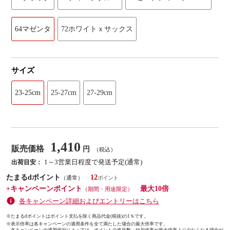
64マゼンタ
72ホワイトｘサックス
サイズ
23-25cm
25-27cm
27-29cm
1,410
販売価格
円
（税込）
1～3営業日程度で発送予定(通常)
出荷目安：
たまるdポイント
12
（通常）
+キャンペーンポイント
最大10倍
（期間・用途限定）
各キャンペーン詳細およびエントリーはこちら
※たまるdポイントはポイント支払を除く商品代金(税抜)の1％です。
※
表示倍率は各キャンペーンの適用条件を全て満たした場合の最大倍率です。
各キャンペーンの適用状況によっては、ポイントの進呈数・付与倍率が最大倍率より少なくなる場合が