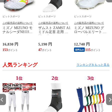
ピットスポーツ
ピットスポーツ
ピットスポーツ
この販売店の送料について
この販売店の送料について
この販売店の送料について
ミズノ MIZUNO モ
ザムスト ZAMST A1
ミズノ MIZUNO グ
ナルシーダNEO3
ミドル足首 左用 足
ローバルエリート ラ
WIDE ELITE
首サポーター 13SS
イトレボエリート2
(MONARCIDA) サッ
(NEW A1ミドル(左))
野球 金具 スパイク
カースパイク ワイド
白 シューズ 軽量
16,830 円
5,190 円
12,740 円
6
26AW (P1GA262154)
24SS (11GM241001)
ン
153
47
115
5
送料込み
人気ランキング
ランキングをもっと見る
1
2
3
位
位
位