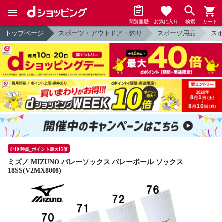
閲覧履歴
お気に入り
検索
カート
トップページ
スポーツ・アウトドア・釣り
スポーツ用品
ス
8/10 時点_ポイント最大15倍
ミズノ MIZUNO バレーソックス バレーボール ソックス
18SS(V2MX8008)