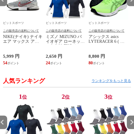
ピットスポーツ
ピットスポーツ
ピットスポーツ
この販売店の送料について
この販売店の送料について
この販売店の送料について
NIKE(ナイキ) ナイキ
ミズノ MIZUNO バ
アシックス asics
エア マックス アル
イオギア ローネック
LYTERACER 6 ( ラ
ファ トレーナー 6 マ
／七分袖 野球 ウェ
イトレーサー6) ラン
ルチアスレ シューズ
ア トレーニング 練
ニングシューズ 26SS
トレーニングシュー
習 インナー 吸汗速
(1011B971-300)
5,999 円
2,650 円
8,800 円
8
ズ FQ1833011
乾 ストレッチ
2
54
24
80
7
24SS(12JABC21)
人気ランキング
ランキングをもっと見る
1
2
3
位
位
位