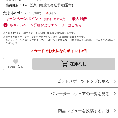
1～3営業日程度で発送予定(通常)
出荷目安：
たまるdポイント
8
（通常）
+キャンペーンポイント
最大14倍
（期間・用途限定）
各キャンペーン詳細およびエントリーはこちら
※たまるdポイントはポイント支払を除く商品代金(税抜)の1％です。
※
表示倍率は各キャンペーンの適用条件を全て満たした場合の最大倍率です。
各キャンペーンの適用状況によっては、ポイントの進呈数・付与倍率が最大倍率より少なくなる場合が
ございます。
dカードでお支払ならポイント3倍
remove_shopping_cart
在庫なし
お気に入り
ピットスポーツ トップに戻る
バレーボールウェアの一覧を見る
商品レビューを投稿するには