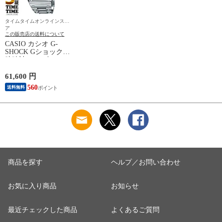
タイムタイムオンラインスト
ア
この販売店の送料について
CASIO カシオ G-
SHOCK Gショック
腕時計 メンズ ソー
ラー電波 フルメタル
シルバー GMW-
61,600 円
B5000D-1JF 【安心の
560
送料無料
5年保証】
商品を探す
ヘルプ／お問い合わせ
お気に入り商品
お知らせ
最近チェックした商品
よくあるご質問