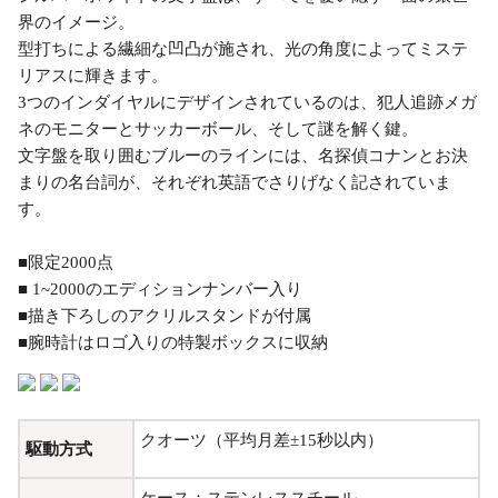
界のイメージ。
型打ちによる繊細な凹凸が施され、光の角度によってミステ
リアスに輝きます。
3つのインダイヤルにデザインされているのは、犯人追跡メガ
ネのモニターとサッカーボール、そして謎を解く鍵。
文字盤を取り囲むブルーのラインには、名探偵コナンとお決
まりの名台詞が、それぞれ英語でさりげなく記されていま
す。
■限定2000点
■ 1~2000のエディションナンバー入り
■描き下ろしのアクリルスタンドが付属
■腕時計はロゴ入りの特製ボックスに収納
クオーツ（平均月差±15秒以内）
駆動方式
ケース：ステンレススチール