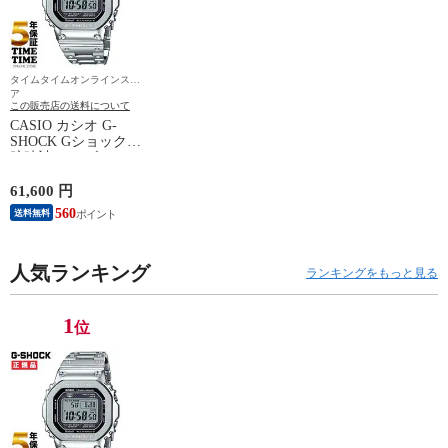
タイムタイムオンラインスト
ア
この販売店の送料について
CASIO カシオ G-
SHOCK Gショック
腕時計 メンズ ソー
ラー電波 フルメタル
シルバー GMW-
61,600 円
B5000D-1JF 【安心の
560
送料無料
5年保証】
人気ランキング
ランキングをもっと見る
1
位