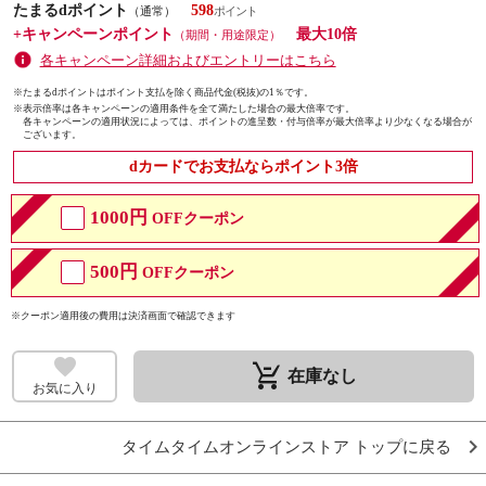
たまるdポイント
598
（通常）
+キャンペーンポイント
最大10倍
（期間・用途限定）
各キャンペーン詳細およびエントリーはこちら
※たまるdポイントはポイント支払を除く商品代金(税抜)の1％です。
※
表示倍率は各キャンペーンの適用条件を全て満たした場合の最大倍率です。
各キャンペーンの適用状況によっては、ポイントの進呈数・付与倍率が最大倍率より少なくなる場合が
ございます。
dカードでお支払ならポイント3倍
1000円
OFFクーポン
500円
OFFクーポン
※クーポン適用後の費用は決済画面で確認できます
remove_shopping_cart
在庫なし
お気に入り
タイムタイムオンラインストア トップに戻る