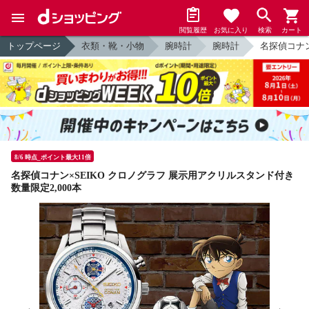
閲覧履歴
お気に入り
検索
カート
トップページ
衣類・靴・小物
腕時計
腕時計
名探偵コナン
8/6 時点_ポイント最大11倍
名探偵コナン×SEIKO クロノグラフ 展示用アクリルスタンド付き
数量限定2,000本