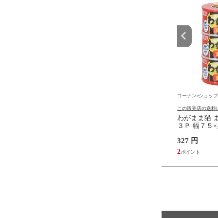
ショップ
コーナンeショップ
コーナンeショップ
の送料について
この販売店の送料について
この販売店の送料
れ ポンプ フットポンプ
LIFELEX 薄型ペットシーツス
わがまま猫 
5376 圧力計付き コーナ
ーパーワイド ２００枚入 コー
３Ｐ 幅７５
ジナル 自転車空気入れ
ナンオリジナル
３０mm
円
4,790 円
327 円
れ ポンプ 足踏みポンプ
空気入れ バイク空気入
43
2