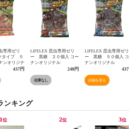
 昆虫専用ゼリ
LIFELEX 昆虫専用ゼリ
LIFELEX 昆虫専用ゼリ
ツタイプ ５
ー 黒糖 ２０個入 コー
ー 黒糖 ５０個入 
ーナンオリジナ
ナンオリジナル
ナンオリジナル
437
円
248
円
437
在庫なし
詳細を見る
ランキング
1
2
3
位
位
位