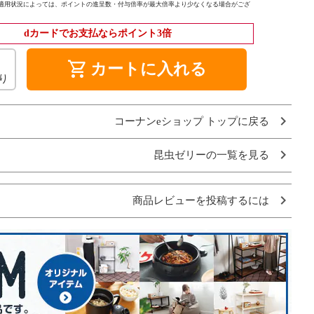
適用状況によっては、ポイントの進呈数・付与倍率が最大倍率より少なくなる場合がござ
dカードでお支払ならポイント3倍
shopping_cart
カートに入れる
り
コーナンeショップ トップに戻る
昆虫ゼリーの一覧を見る
商品レビューを投稿するには