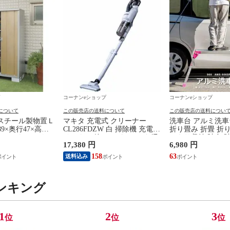
コーナンeショップ
コーナンeショップ
について
この販売店の送料について
この販売店の送料につい
 スチール製物置Ｌ
マキタ 充電式 クリーナー
洗車台 アルミ洗車台
幅89×奥行47×高さ
CL286FDZW 白 掃除機 充電ク
折り畳み 折畳 折
立式 コーナンオリジ
リーナー 静かでパワフルな吸
っきり収納 踏台 
17,380 円
6,980 円
LEX 【送料込み】
引力 18V サイクロン一体式 新
作業台 足場 さび
収納庫 おうちの外
生活 収納簡単 持ち運び便利
軽量 コーナンオ
158
63
送料込み
染むカラー 移動
【送料込み】
付・Ｌ型金具付
 園芸用品の収納に
ンキング
収納に 樹脂塗装
1
2
3
位
位
位