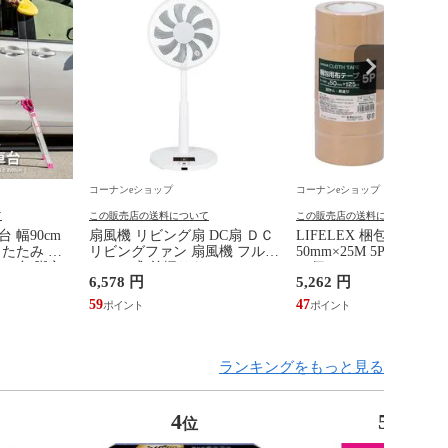
コーナンeショップ
コーナンeショップ
て
この販売店の送料について
この販売店の送料について
 幅90cm
扇風機 リビング扇 DC扇 ＤＣ
LIFELEX 梱包用布テー
りたたみ す
リビングファン 扇風機 フルリ
50mm×25M 5P KORY04-
踏み台 脚立
モコン式 首振りもリモコンで
×6個セット
6,578 円
5,262 円
にくい 丈夫
操作 8時間オン・オフタイマ
リジナル
ー 風量9段階 リズムモード機
59
47
能 ＢＦＤＦ３１３ＷＨ シィ
ー・ネット DCモーター 直流
モーター 省エネ 優しい風 風
量デジタル表示
ランキングをもっと見る
4
5
位
位