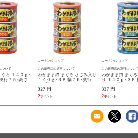
コーナンeショップ
コーナンeショップ
について
この販売店の送料について
この販売店の送料につい
まぐろ １４０ｇ×
わがまま猫 まぐろ ささみ入り
わがまま猫 まぐろ
×奥行７５×高さ１
１４０ｇ×３Ｐ 幅７５×奥行７
り １４０ｇ×３Ｐ
５×高さ１３０mm
行７５×高さ１３０
327 円
327 円
2
2