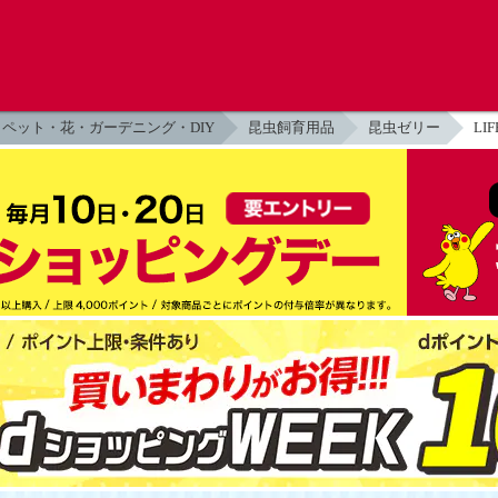
ペット・花・ガーデニング・DIY
昆虫飼育用品
昆虫ゼリー
L