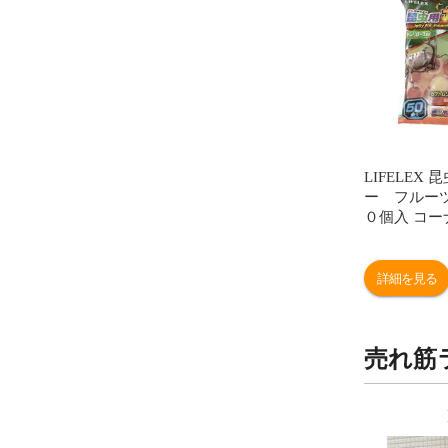
LIFELEX
ー フルー
０個入 コ
ル
詳細を見る
売れ筋
9
10
位
位