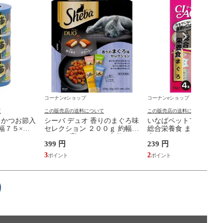
コーナンeショップ
コーナンeショップ
て
この販売店の送料について
この販売店の送料について
 かつお節入
シーバ デュオ 香りのまぐろ味
いなばペットフード ち
 幅７５×奥
セレクション ２００ｇ 約幅
総合栄養食 まぐろ １４
mm
147mm×高さ167mm×奥行
本
399 円
239 円
62mm マースジャパンリミテ
ッド
3
2