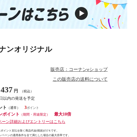
コーナンオリジナル
販売店：コーナンeショップ
この販売店の送料について
437
円
（税込）
3日以内の発送を予定
ント
3
（通常）
ンポイント
最大10倍
（期間・用途限定）
ペーン詳細およびエントリーはこちら
ポイント支払を除く商品代金(税抜)の1％です。
ンペーンの適用条件を全て満たした場合の最大倍率です。