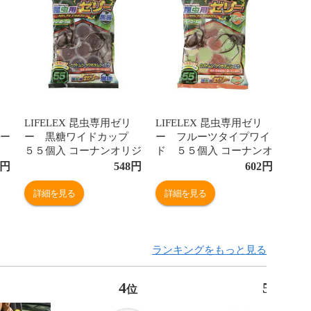
LIFELEX 昆虫専用ゼリ
LIFELEX 昆虫専用ゼリ
コー
ー 黒糖ワイドカップ
ー フルーツタイプワイ
５５個入 コーナンオリジ
ド ５５個入 コーナンオ
ナル
リジナル
円
548
円
602
円
詳細を見る
詳細を見る
ランキングをもっと見る
4
5
位
位