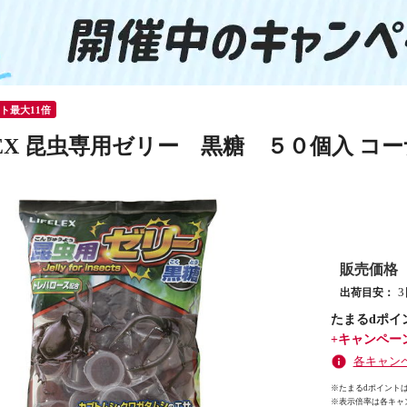
ント最大11倍
ELEX 昆虫専用ゼリー 黒糖 ５０個入 
販売価格
出荷目安：
たまるdポイ
+キャンペー
各キャン
※たまるdポイントは
※
表示倍率は各キャ