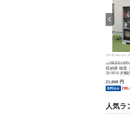
ショップ
コーナンeショップ
コーナンeショップ
の送料について
この販売店の送料について
この販売店の送料
踏台 アルミ踏台 ３段
いなばペットフード ＥＸちゅ
収納庫 物置
０ＦＤ－０３ＲＮ アル
～る まぐろバラエティー 6種
30-9016 約
たたみ 折畳 オリタタ
14g 60本 TSC-11 EXちゅーる
162cm 組
円
1,980 円
21,000 円
ップ 丈夫 コーナンオ
ちゅ～る ちゅーる churu いな
ナル LIFE
 踏み台 踏台 ふみだ
ば 限定パック
スチール製 
18
190
送料込み
台 踏みだい アルミ 踏
壁やお庭に馴
棚２枚・カギ
２梱包 物置
人気ラ
DIY工具の
9
10
位
位