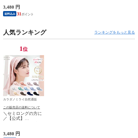
ナイトキャップ【コ
コシルク ヘアケアキ
3,480 円
ャップ 45cm】ロング
31
送料込み
ヘア ナイトキャップ
ロング 筒 シルク
100％ 筒状 6A シル
クキャップ 髪 レデ
人気ランキング
ランキングをもっと見る
ィース 睡眠 就寝用
帽子 女性 シルク製
保湿 摩擦 ヘアケア
1
位
プレゼント 美容師
カラダノミライ自然通販
この販売店の送料について
＼セミロングの方に
／【公式】
COCOSILK シルク
ナイトキャップ【コ
コシルク ヘアケアキ
3,480 円