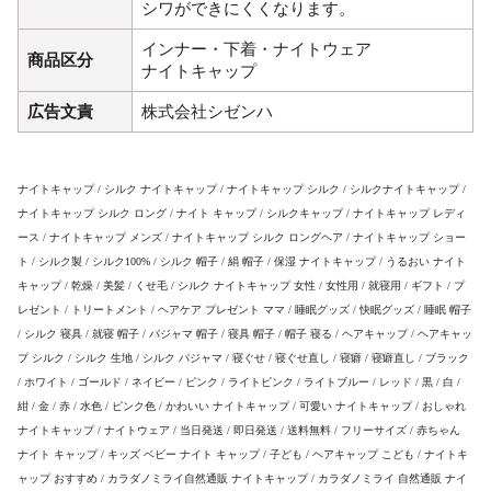
シワができにくくなります。
インナー・下着・ナイトウェア
商品区分
ナイトキャップ
広告文責
株式会社シゼンハ
ナイトキャップ / シルク ナイトキャップ / ナイトキャップ シルク / シルクナイトキャップ /
ナイトキャップ シルク ロング / ナイト キャップ / シルクキャップ / ナイトキャップ レディ
ース / ナイトキャップ メンズ / ナイトキャップ シルク ロングヘア / ナイトキャップ ショー
ト / シルク製 / シルク100% / シルク 帽子 / 絹 帽子 / 保湿 ナイトキャップ / うるおい ナイト
キャップ / 乾燥 / 美髪 / くせ毛 / シルク ナイトキャップ 女性 / 女性用 / 就寝用 / ギフト / プ
レゼント / トリートメント / ヘアケア プレゼント ママ / 睡眠グッズ / 快眠グッズ / 睡眠 帽子
/ シルク 寝具 / 就寝 帽子 / パジャマ 帽子 / 寝具 帽子 / 帽子 寝る / ヘアキャップ / ヘアキャッ
プ シルク / シルク 生地 / シルク パジャマ / 寝ぐせ / 寝ぐせ直し / 寝癖 / 寝癖直し / ブラック
/ ホワイト / ゴールド / ネイビー / ピンク / ライトピンク / ライトブルー / レッド / 黒 / 白 /
紺 / 金 / 赤 / 水色 / ピンク色 / かわいい ナイトキャップ / 可愛い ナイトキャップ / おしゃれ
ナイトキャップ / ナイトウェア / 当日発送 / 即日発送 / 送料無料 / フリーサイズ / 赤ちゃん
ナイト キャップ / キッズ ベビー ナイト キャップ / 子ども / ヘアキャップ こども / ナイトキ
ャップ おすすめ / カラダノミライ自然通販 ナイトキャップ / カラダノミライ 自然通販 ナイ