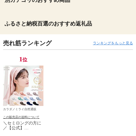
別カテゴリのおすすめ商品
ふるさと納税百選のおすすめ返礼品
売れ筋ランキング
ランキングをもっと見る
1
位
カラダノミライ自然通販
この販売店の送料について
＼セミロングの方に
／【公式】
COCOSILK シルク