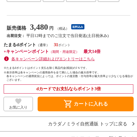
3,480
販売価格
送料込み
円
（税込）
平日12時までのご注文で当日発送(土日祝休み)
出荷目安：
たまるdポイント
31
（通常）
+キャンペーンポイント
最大14倍
（期間・用途限定）
各キャンペーン詳細およびエントリーはこちら
※たまるdポイントはポイント支払を除く商品代金(税抜)の1％です。
※
表示倍率は各キャンペーンの適用条件を全て満たした場合の最大倍率です。
各キャンペーンの適用状況によっては、ポイントの進呈数・付与倍率が最大倍率より少なくなる場合が
ございます。
dカードでお支払ならポイント3倍
shopping_cart
カートに入れる
お気に入り
カラダノミライ自然通販 トップに戻る