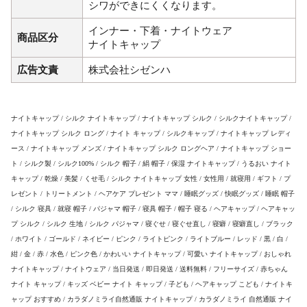
シワができにくくなります。
インナー・下着・ナイトウェア
商品区分
ナイトキャップ
広告文責
株式会社シゼンハ
ナイトキャップ / シルク ナイトキャップ / ナイトキャップ シルク / シルクナイトキャップ /
ナイトキャップ シルク ロング / ナイト キャップ / シルクキャップ / ナイトキャップ レディ
ース / ナイトキャップ メンズ / ナイトキャップ シルク ロングヘア / ナイトキャップ ショー
ト / シルク製 / シルク100% / シルク 帽子 / 絹 帽子 / 保湿 ナイトキャップ / うるおい ナイト
キャップ / 乾燥 / 美髪 / くせ毛 / シルク ナイトキャップ 女性 / 女性用 / 就寝用 / ギフト / プ
レゼント / トリートメント / ヘアケア プレゼント ママ / 睡眠グッズ / 快眠グッズ / 睡眠 帽子
/ シルク 寝具 / 就寝 帽子 / パジャマ 帽子 / 寝具 帽子 / 帽子 寝る / ヘアキャップ / ヘアキャッ
プ シルク / シルク 生地 / シルク パジャマ / 寝ぐせ / 寝ぐせ直し / 寝癖 / 寝癖直し / ブラック
/ ホワイト / ゴールド / ネイビー / ピンク / ライトピンク / ライトブルー / レッド / 黒 / 白 /
紺 / 金 / 赤 / 水色 / ピンク色 / かわいい ナイトキャップ / 可愛い ナイトキャップ / おしゃれ
ナイトキャップ / ナイトウェア / 当日発送 / 即日発送 / 送料無料 / フリーサイズ / 赤ちゃん
ナイト キャップ / キッズ ベビー ナイト キャップ / 子ども / ヘアキャップ こども / ナイトキ
ャップ おすすめ / カラダノミライ自然通販 ナイトキャップ / カラダノミライ 自然通販 ナイ