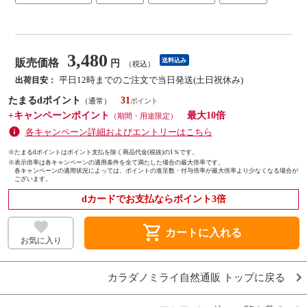
3,480
販売価格
送料込み
円
（税込）
平日12時までのご注文で当日発送(土日祝休み)
出荷目安：
たまるdポイント
31
（通常）
+キャンペーンポイント
最大10倍
（期間・用途限定）
各キャンペーン詳細およびエントリーはこちら
※たまるdポイントはポイント支払を除く商品代金(税抜)の1％です。
※
表示倍率は各キャンペーンの適用条件を全て満たした場合の最大倍率です。
各キャンペーンの適用状況によっては、ポイントの進呈数・付与倍率が最大倍率より少なくなる場合が
ございます。
dカードでお支払ならポイント3倍
shopping_cart
カートに入れる
お気に入り
カラダノミライ自然通販 トップに戻る