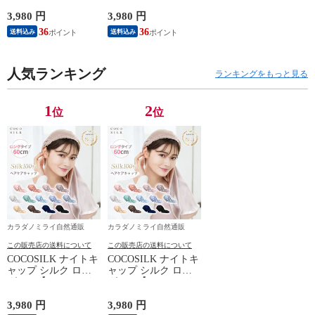
ヘアケアキャップ
ヘアケアキャップ
60cm】ナイトキャッ
60cm】ナイトキャッ
3,980 円
3,980 円
プ ロング 筒 シルク
プ ロング 筒 シルク
36
36
送料込み
送料込み
100％ 筒状 6A シル
100％ 筒状 6A シル
クキャップ 髪 レデ
クキャップ 髪 レデ
ィース 睡眠 就寝用
ィース 睡眠 就寝用
帽子 女性 シルク製
人気ランキング
帽子 女性 シルク製
ランキングをもっと見る
保湿 摩擦 ヘアケア
保湿 摩擦 ヘアケア
プレゼント 美容師
プレゼント 美容師
1
2
位
位
カラダノミライ自然通販
カラダノミライ自然通販
この販売店の送料について
この販売店の送料について
COCOSILK ナイトキ
COCOSILK ナイトキ
ャップ シルク ロン
ャップ シルク ロン
グヘア【ココシルク
グヘア【ココシルク
ヘアケアキャップ
ヘアケアキャップ
60cm】ナイトキャッ
60cm】ナイトキャッ
3,980 円
3,980 円