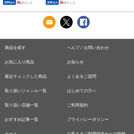
プ ロング 筒 シルク
プ ロング 筒 シルク
36
36
送料込み
送料込み
100％ 筒状 6A シル
100％ 筒状 6A シル
クキャップ 髪 レデ
クキャップ 髪 レデ
ィース 睡眠 就寝用
ィース 睡眠 就寝用
帽子 女性 シルク製
帽子 女性 シルク製
保湿 摩擦 ヘアケア
保湿 摩擦 ヘアケア
プレゼント 美容師
プレゼント 美容師
商品を探す
ヘルプ／お問い合わせ
お気に入り商品
お知らせ
最近チェックした商品
よくあるご質問
取り扱いジャンル一覧
はじめての方へ
取り扱い店舗一覧
ご利用規約
おすすめ記事一覧
プライバシーポリシー
カート
お客さまご利用端末からの情報