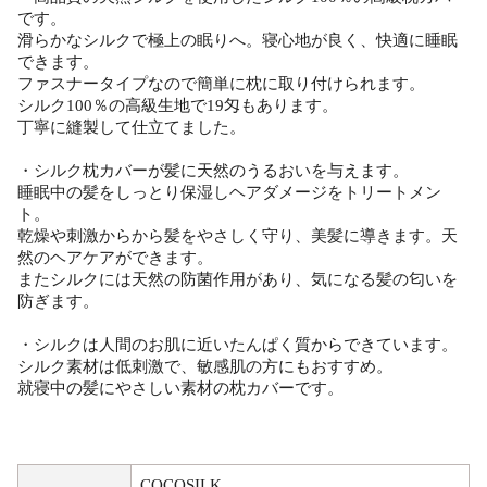
です。
滑らかなシルクで極上の眠りへ。寝心地が良く、快適に睡眠
できます。
ファスナータイプなので簡単に枕に取り付けられます。
シルク100％の高級生地で19匁もあります。
丁寧に縫製して仕立てました。
・シルク枕カバーが髪に天然のうるおいを与えます。
睡眠中の髪をしっとり保湿しヘアダメージをトリートメン
ト。
乾燥や刺激からから髪をやさしく守り、美髪に導きます。天
然のヘアケアができます。
またシルクには天然の防菌作用があり、気になる髪の匂いを
防ぎます。
・シルクは人間のお肌に近いたんぱく質からできています。
シルク素材は低刺激で、敏感肌の方にもおすすめ。
就寝中の髪にやさしい素材の枕カバーです。
COCOSILK