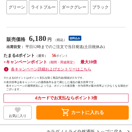
グリーン
ライトブルー
ダークグレー
ブラック
6,180
販売価格
送料込み
円
（税込）
平日12時までのご注文で当日発送(土日祝休み)
出荷目安：
たまるdポイント
56
（通常）
+キャンペーンポイント
最大10倍
（期間・用途限定）
各キャンペーン詳細およびエントリーはこちら
※たまるdポイントはポイント支払を除く商品代金(税抜)の1％です。
※
表示倍率は各キャンペーンの適用条件を全て満たした場合の最大倍率です。
各キャンペーンの適用状況によっては、ポイントの進呈数・付与倍率が最大倍率より少なくなる場合が
ございます。
dカードでお支払ならポイント3倍
shopping_cart
カートに入れる
お気に入り
カラダノミライ自然通販 トップに戻る