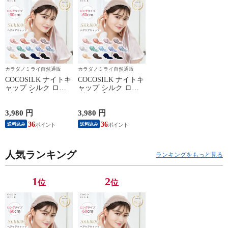
カラダノミライ自然通販
カラダノミライ自然通販
COCOSILK ナイトキ
COCOSILK ナイトキ
ャップ シルク ロン
ャップ シルク ロン
グヘア【ココシルク
グヘア【ココシルク
ヘアケアキャップ
ヘアケアキャップ
60cm】ナイトキャッ
60cm】ナイトキャッ
3,980 円
3,980 円
プ ロング 筒 シルク
プ ロング 筒 シルク
36
36
送料込み
送料込み
100％ 筒状 6A シル
100％ 筒状 6A シル
クキャップ 髪 レデ
クキャップ 髪 レデ
ィース 睡眠 就寝用
ィース 睡眠 就寝用
帽子 女性 シルク製
人気ランキング
帽子 女性 シルク製
ランキングをもっと見る
保湿 摩擦 ヘアケア
保湿 摩擦 ヘアケア
プレゼント 美容師
プレゼント 美容師
1
2
位
位