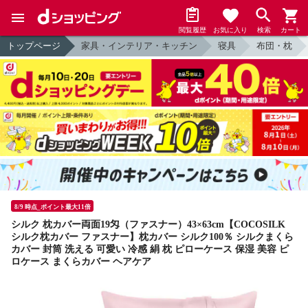
閲覧履歴
お気に入り
検索
カート
トップページ
家具・インテリア・キッチン
寝具
布団・枕
8/9 時点_ポイント最大11倍
シルク 枕カバー両面19匁（ファスナー）43×63cm【COCOSILK
シルク枕カバー ファスナー】枕カバー シルク100％ シルクまくら
カバー 封筒 洗える 可愛い 冷感 絹 枕 ピローケース 保湿 美容 ピ
ロケース まくらカバー ヘアケア