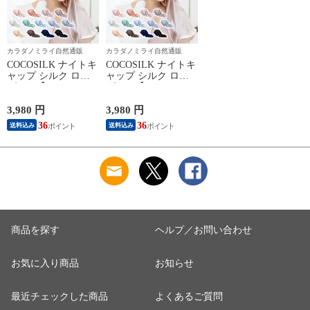
カラダノミライ自然通販
カラダノミライ自然通販
COCOSILK ナイトキ
COCOSILK ナイトキ
ャップ シルク ロン
ャップ シルク ロン
グヘア【ココシルク
グヘア【ココシルク
ヘアケアキャップ
ヘアケアキャップ
60cm】ナイトキャッ
60cm】ナイトキャッ
3,980 円
3,980 円
プ ロング 筒 シルク
プ ロング 筒 シルク
36
36
送料込み
送料込み
100％ 筒状 6A シル
100％ 筒状 6A シル
クキャップ 髪 レデ
クキャップ 髪 レデ
ィース 睡眠 就寝用
ィース 睡眠 就寝用
帽子 女性 シルク製
帽子 女性 シルク製
保湿 摩擦 ヘアケア
保湿 摩擦 ヘアケア
プレゼント 美容師
プレゼント 美容師
商品を探す
ヘルプ／お問い合わせ
お気に入り商品
お知らせ
最近チェックした商品
よくあるご質問