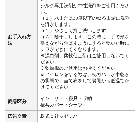
シルク専用洗剤か中性洗剤をご使用くださ
い。
（１）水または30度以下のぬるま湯に洗剤
を溶かします。
（２）やさしく押し洗いします。
お手入れ方
（３）陰干しします。この時に、手で形を
法
整えながら伸ばすようにすると乾いた時に
シワができにくくなります。
※漂白剤、柔軟仕上剤はご使用しないでく
ださい。
※乾燥機のご使用はお控えください。
※アイロンをする際は、枕カバーが半乾き
の状態で、当て布をして裏側から低温でか
けてください。
インテリア・寝具・収納
商品区分
寝具カバー・シーツ
広告文責
株式会社シゼンハ