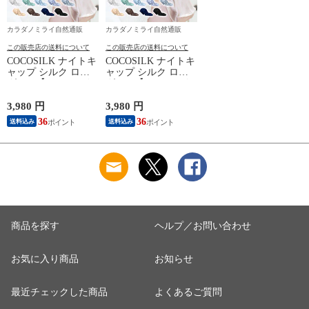
カラダノミライ自然通販
カラダノミライ自然通販
この販売店の送料について
この販売店の送料について
COCOSILK ナイトキ
COCOSILK ナイトキ
ャップ シルク ロン
ャップ シルク ロン
グヘア【ココシルク
グヘア【ココシルク
ヘアケアキャップ
ヘアケアキャップ
60cm】ナイトキャッ
60cm】ナイトキャッ
3,980 円
3,980 円
プ ロング 筒 シルク
プ ロング 筒 シルク
36
36
送料込み
送料込み
100％ 筒状 6A シル
100％ 筒状 6A シル
クキャップ 髪 レデ
クキャップ 髪 レデ
ィース 睡眠 就寝用
ィース 睡眠 就寝用
帽子 女性 シルク製
帽子 女性 シルク製
保湿 摩擦 ヘアケア
保湿 摩擦 ヘアケア
プレゼント 美容師
プレゼント 美容師
商品を探す
ヘルプ／お問い合わせ
お気に入り商品
お知らせ
最近チェックした商品
よくあるご質問