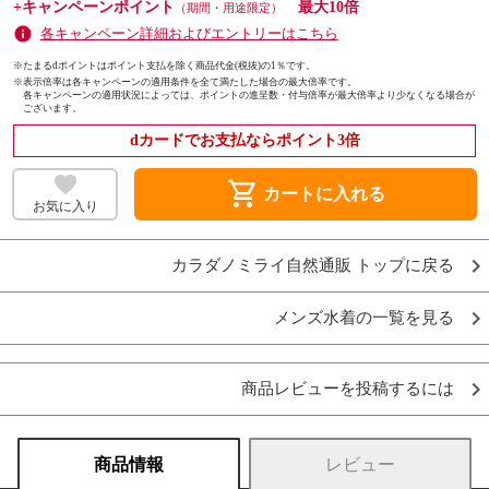
+キャンペーンポイント
最大10倍
（期間・用途限定）
各キャンペーン詳細およびエントリーはこちら
※たまるdポイントはポイント支払を除く商品代金(税抜)の1％です。
※
表示倍率は各キャンペーンの適用条件を全て満たした場合の最大倍率です。
各キャンペーンの適用状況によっては、ポイントの進呈数・付与倍率が最大倍率より少なくなる場合が
ございます。
dカードでお支払ならポイント3倍
shopping_cart
カートに入れる
お気に入り
カラダノミライ自然通販 トップに戻る
メンズ水着の一覧を見る
商品レビューを投稿するには
商品情報
レビュー