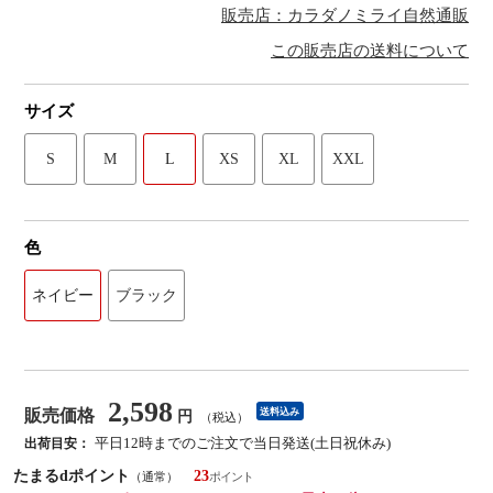
販売店：カラダノミライ自然通販
この販売店の送料について
サイズ
S
M
L
XS
XL
XXL
色
ネイビー
ブラック
2,598
販売価格
送料込み
円
（税込）
平日12時までのご注文で当日発送(土日祝休み)
出荷目安：
たまるdポイント
23
（通常）