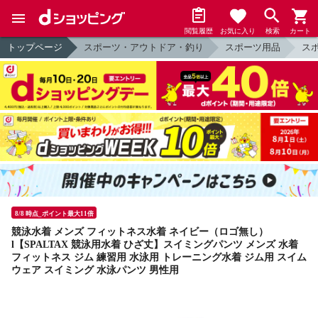
閲覧履歴
お気に入り
検索
カート
トップページ
スポーツ・アウトドア・釣り
スポーツ用品
ス
8/8 時点_ポイント最大11倍
競泳水着 メンズ フィットネス水着 ネイビー（ロゴ無し）
l【SPALTAX 競泳用水着 ひざ丈】スイミングパンツ メンズ 水着
フィットネス ジム 練習用 水泳用 トレーニング水着 ジム用 スイム
ウェア スイミング 水泳パンツ 男性用