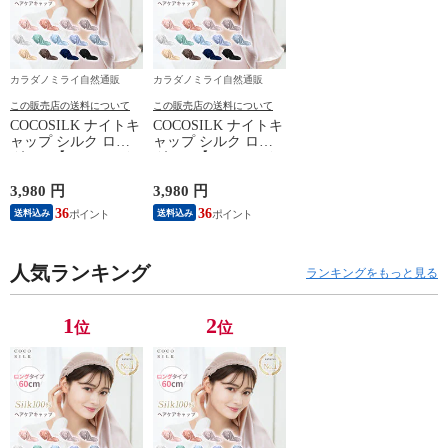
カラダノミライ自然通販
カラダノミライ自然通販
この販売店の送料について
この販売店の送料について
COCOSILK ナイトキ
COCOSILK ナイトキ
ャップ シルク ロン
ャップ シルク ロン
グヘア【ココシルク
グヘア【ココシルク
ヘアケアキャップ
ヘアケアキャップ
60cm】ナイトキャッ
60cm】ナイトキャッ
3,980 円
3,980 円
プ ロング 筒 シルク
プ ロング 筒 シルク
36
36
送料込み
送料込み
100％ 筒状 6A シル
100％ 筒状 6A シル
クキャップ 髪 レデ
クキャップ 髪 レデ
ィース 睡眠 就寝用
ィース 睡眠 就寝用
帽子 女性 シルク製
人気ランキング
帽子 女性 シルク製
ランキングをもっと見る
保湿 摩擦 ヘアケア
保湿 摩擦 ヘアケア
プレゼント 美容師
プレゼント 美容師
1
2
位
位