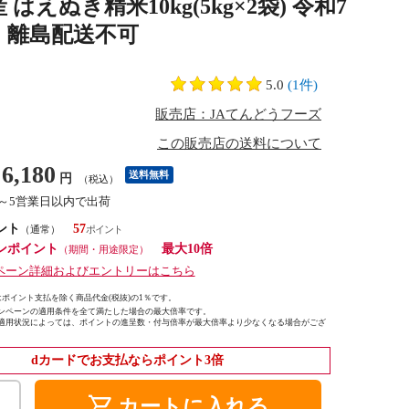
ぬき精米10kg(5kg×2袋) 令和7
縄・離島配送不可
5.0
(1件)
販売店：JAてんどうフーズ
この販売店の送料について
6,180
送料無料
円
（税込）
2～5営業日以内で出荷
ント
57
（通常）
ンポイント
最大10倍
（期間・用途限定）
ペーン詳細およびエントリーはこちら
ポイント支払を除く商品代金(税抜)の1％です。
ンペーンの適用条件を全て満たした場合の最大倍率です。
適用状況によっては、ポイントの進呈数・付与倍率が最大倍率より少なくなる場合がござ
dカードでお支払ならポイント3倍
shopping_cart
カートに入れる