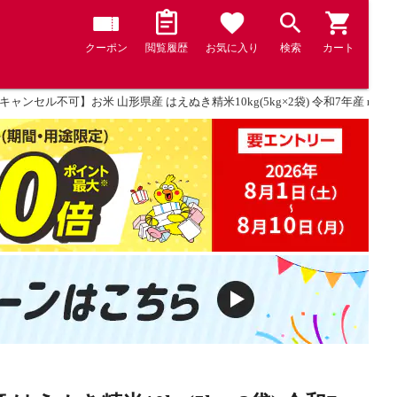
クーポン
閲覧履歴
お気に入り
検索
カート
ャンセル不可】お米 山形県産 はえぬき精米10kg(5kg×2袋) 令和7年産 rh