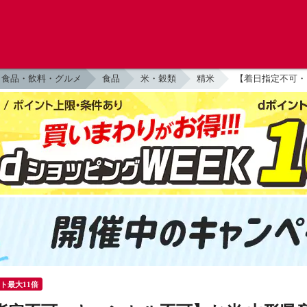
食品・飲料・グルメ
食品
米・穀類
精米
【着日指定不可・キ
ント最大11倍