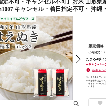
定不可・キャンセル不可】お米 山形県産 はえ
hn1007 キャンセル・着日指定不可・ 沖
販売価格
出荷目安：
たまるdポイ
+キャンペー
各キャン
※たまるdポイントは
※
表示倍率は各キャ
各キャンペーンの
います。