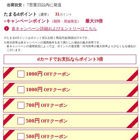
7営業日以内に発送
出荷目安：
たまるdポイント
31
（通常）
+キャンペーンポイント
最大19倍
（期間・用途限定）
各キャンペーン詳細およびエントリーはこちら
※たまるdポイントはポイント支払を除く商品代金(税抜)の1％です。
※
表示倍率は各キャンペーンの適用条件を全て満たした場合の最大倍率です。
各キャンペーンの適用状況によっては、ポイントの進呈数・付与倍率が最大倍率より少なくなる場合が
ございます。
dカードでお支払ならポイント3倍
1000円
OFFクーポン
1000円
OFFクーポン
700円
OFFクーポン
500円
OFFクーポン
500円
OFFクーポン