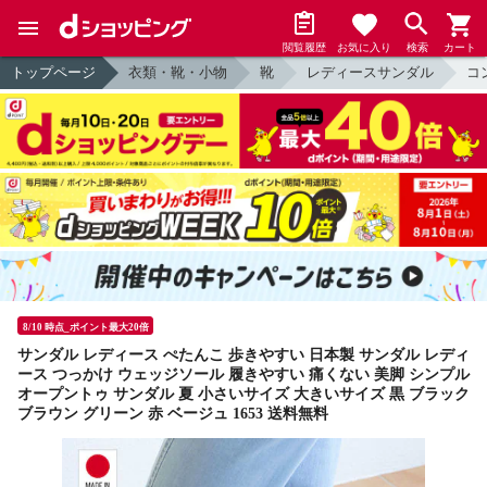
閲覧履歴
お気に入り
検索
カート
トップページ
衣類・靴・小物
靴
レディースサンダル
コ
8/10 時点_ポイント最大20倍
サンダル レディース ぺたんこ 歩きやすい 日本製 サンダル レディ
ース つっかけ ウェッジソール 履きやすい 痛くない 美脚 シンプル
オープントゥ サンダル 夏 小さいサイズ 大きいサイズ 黒 ブラック
ブラウン グリーン 赤 ベージュ 1653 送料無料