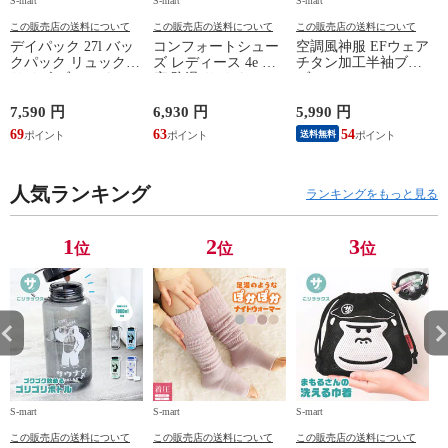
S-mart
S-mart
S-mart
S-
この販売店の送料について
この販売店の送料について
この販売店の送料について
デイパック 27l バッ
コンフォートシュー
空調風神服 EFウェア
クパック リュック
ズ レディース 4e 幅
チタン加工半袖ブル
サイズ ブランド ロ
広 防滑 サイドファ
ゾン ベスト ファン
ゴ プリント かばん
スナー ウォーキング
対応 半袖 ブルゾン
鞄 機内持ち込み 夏
シューズ 黒 トパー
ジャケット 遮熱 作
ド
7,590 円
6,930 円
5,990 円
5
スラッシャー
ズ モア 靴 カジュア
業服 作業着 上着 ア
69
63
54
4
送料無料
THRASHER r1929
ルシューズ 外反母趾
タックベース KF100
1
歩きやすい シニア
ミセス ファッション
人気ランキング
50代 60代 母の日 ギ
ランキングをもっと見る
フト プレゼント グ
レー ベージュ
TOPAZ 1410
1
2
3
位
位
位
S-mart
S-mart
S-mart
S-
この販売店の送料について
この販売店の送料について
この販売店の送料について