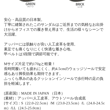
安心・高品質の日本製。
丁寧に縫製されたこのサンダルはご近所までの気軽なお出掛
けからオフィスでの履き替え用まで、生活の様々なシーンで
大活躍。
アッパーには肌触りが良い人工皮革を使用。
素足でも痛くなりにくく快適な履き心地。
甲ベルトは3段階で調節可能です。
Mサイズ片足で約170gと軽量！
長時間履いても疲れにくく、約4.5cmのウェッジソールで安定
感もあり脚長効果も期待できます。
ふっくら厚みのあるクッションインソールで歩行時の足の負
担を軽減します。
[原産国]：MADE IN JAPAN （日本）
[素材]：アッパー/人工皮革、アウトソール/合成底
[サイズ]：S（22.0-22.5cm）/M（23.0-23.5cm）/L（24.0-24.5c
m）/LL（24.5-25.0cm）