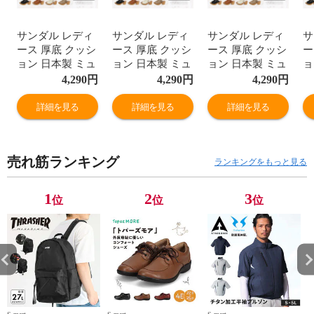
サンダル レディ
サンダル レディ
サンダル レディ
サ
ース 厚底 クッシ
ース 厚底 クッシ
ース 厚底 クッシ
ー
ョン 日本製 ミュ
ョン 日本製 ミュ
ョン 日本製 ミュ
ョ
ール サンダル レ
ール サンダル レ
ール サンダル レ
ー
4,290
円
4,290
円
4,290
円
ディース つっか
ディース つっか
ディース つっか
デ
け 厚底サンダル
け 厚底サンダル
け 厚底サンダル
け
詳細を見る
詳細を見る
詳細を見る
オフィスサンダ
オフィスサンダ
オフィスサンダ
オ
ル 黒 靴 歩きや
ル 黒 靴 歩きや
ル 黒 靴 歩きや
ル
すい おしゃれ コ
すい おしゃれ コ
すい おしゃれ コ
す
売れ筋ランキング
ンフォート ヒー
ンフォート ヒー
ンフォート ヒー
ン
ランキングをもっと見る
ル ストラップ 美
ル ストラップ 美
ル ストラップ 美
ル
脚 太ヒール 黒
脚 太ヒール 黒
脚 太ヒール 黒
脚
1
2
3
位
位
位
アイボリー ライ
アイボリー ライ
アイボリー ライ
ア
トオーク 92150
トオーク 92150
トオーク 92150
ト
partir d'abord 送
partir d'abord 送
partir d'abord 送
pa
料無料
料無料
料無料
料