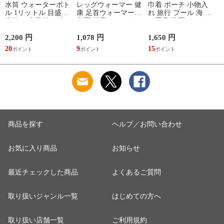
水筒 ウォーターボト
レッグウォーマー 健
巾着 ポーチ 小物入
ル 1リットル 目盛り
康 足首ウォーマー
れ 旅行 プール 海 バ
直飲み 中蓋付き 大
着圧 就寝 おしゃれ
ス用品 洗面セット
容量 かわいい 軽い
冷え靴下 ソックス
洗える ゴリラ 銭湯
マイボトル 動物 ア
ふんわり 足湯のよう
サウナ ごリラックス
2,200 円
1,078 円
1,650 円
2
ニマル ゴリラ ごリ
なぽかぽかナイトウ
まもるさんの洗える
20
9
15
2
ラックス ゴリゴリボ
ォーマー inf-26
巾着 ブラック 黒
トル
商品を探す
ヘルプ／お問い合わせ
お気に入り商品
お知らせ
最近チェックした商品
よくあるご質問
取り扱いジャンル一覧
はじめての方へ
取り扱い店舗一覧
ご利用規約