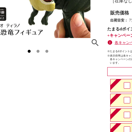
［在庫な
販売価格
出荷目安：
たまるdポイ
+キャンペー
各キャン
※たまるdポイントは
※
表示倍率は各キャ
各キャンペーンの
います。