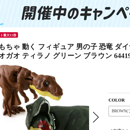
ント最大11倍
おもちゃ 動く フィギュア 男の子 恐竜 ダ
オガオ ティラノ グリーン ブラウン 64419
COLOR
BROWN