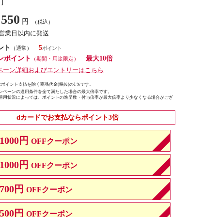
し］
550
円
（税込）
7営業日以内に発送
ント
5
（通常）
ンポイント
最大10倍
（期間・用途限定）
ペーン詳細およびエントリーはこちら
ポイント支払を除く商品代金(税抜)の1％です。
ンペーンの適用条件を全て満たした場合の最大倍率です。
適用状況によっては、ポイントの進呈数・付与倍率が最大倍率より少なくなる場合がござ
dカードでお支払ならポイント3倍
1000円
OFFクーポン
1000円
OFFクーポン
700円
OFFクーポン
500円
OFFクーポン