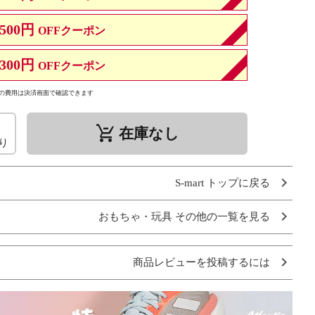
500円
OFFクーポン
300円
OFFクーポン
の費用は決済画面で確認できます
remove_shopping_cart
在庫なし
り
S-mart トップに戻る
おもちゃ・玩具 その他の一覧を見る
商品レビューを投稿するには