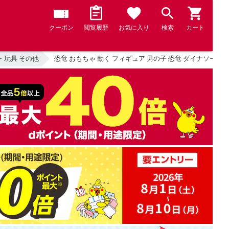
クーポン
閲覧履歴
お気に入り
検索
カート
・玩具 その他
恐竜 おもちゃ 動く フィギュア 男の子 恐竜 ダイナソー ティ