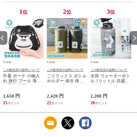
レー ベージュ
TOPAZ 1410
1
2
3
位
位
位
S-mart
S-mart
S-mart
S-
この販売店の送料について
この販売店の送料について
この販売店の送料について
巾着 ポーチ 小物入
ごリラックス ボトル
水筒 ウォーターボト
れ 旅行 プール 海 バ
ホルダー 保冷 保温
ル 1リットル 目盛り
ス用品 洗面セット
ショルダー ループ付
直飲み 中蓋付き 大
洗える ゴリラ 銭湯
き 軽量グッズ 水分
容量 かわいい 軽い
サウナ ごリラックス
補給 マイボトル サ
マイボトル 動物 ア
1,650 円
2,420 円
2,200 円
1
まもるさんの洗える
ウナ 温泉 水筒 カバ
ニマル ゴリラ ごリ
15
22
20
9
巾着 ブラック 黒
ー トトノイモード
ラックス ゴリゴリボ
ォ
ゴリゴリ GORELAX
トル