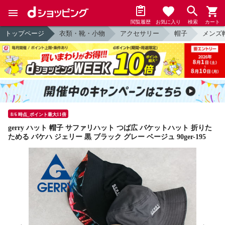
閲覧履歴
お気に入り
検索
カート
トップページ
衣類・靴・小物
アクセサリー
帽子
メンズ
8/6 時点_ポイント最大11倍
gerry ハット 帽子 サファリハット つば広 バケットハット 折りた
ためる バケハ ジェリー 黒 ブラック グレー ベージュ 90ger-195