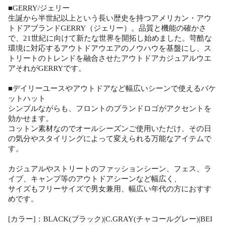
■GERRY/ジェリー
生誕から半世紀以上という長い歴史を持つアメリカン・アウ
トドアブランドGERRY（ジェリー）。品質と機能の確かさ
で、21世紀に向けて新たな世界を開拓し始めました。苛酷な
環境に対応するアウトドアウエアのノウハウを基盤にし、ス
トリートのトレンドを融合させたアウトドアカジュアルウエ
アそれがGERRYです。
■デイリーユースやアウトドアなど幅広いシーンで使えるバケ
ットハット
シンプルながらも、フロントのブランドロゴがアクセントを
効かせます。
コットン素材なのでオールシーズンご使用いただけ、その日
の気分やスタイリングによって変えられる万能なアイテムで
す。
カジュアルやストリートのファッションシーン、フェス、ラ
イブ、キャンプ等のアウトドアシーンなど幅広く、
サイズもフリーサイズで男女兼用、幅広い年代の方におすす
めです。
[カラー]：BLACK(ブラック)|C.GRAY(チャコールグレー)|BEI