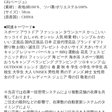
GE(ベージュ)
[素材]：表地/綿100％、ツバ裏/ポリエステル100%
[サイズ]：58cm
[原産国]：CHINA
■関連キーワード■
スポーツ アウトドア ファッション タウンユース かっこいい
カッコイイ おしゃれ オシャレ 人気 軽量 軽い シンプル かわ
いい 正規品 国内正規品 日本 正規代理店品 ブランド ギフト
贈り物 お祝い 誕生日 プレゼント 小さいサイズ 大きいサイズ
キャンプ レジャー バーベキュー BBQ 運動会 花見 フェス ピ
クニック 釣り フィッシング 海 ビーチ 海水浴 スポーツ観戦
おうちキャンプ ベランピング グランピング ソロキャンプ 山
OUTDOOR トレンド 流行り 春 夏 秋 冬 学生 小学生 中学生 高
校生 大学生 大人 UNISEX 男性用 男の子 メンズ 紳士 女性用
女の子 レディス レディース ジュニア 母の日 敬老の日
※当店では在庫一括管理システムにより複数店舗の在庫を共
有しております。
ご注文の殺到などの影響で、在庫数の自動更新システムのタ
イミングにより、