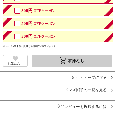
500円
OFFクーポン
500円
OFFクーポン
300円
OFFクーポン
※クーポン適用後の費用は決済画面で確認できます
remove_shopping_cart
在庫なし
お気に入り
S-mart トップに戻る
メンズ帽子の一覧を見る
商品レビューを投稿するには