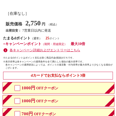
［在庫なし］
2,750
販売価格
円
（税込）
7営業日以内に発送
出荷目安：
たまるdポイント
25
（通常）
+キャンペーンポイント
最大10倍
（期間・用途限定）
各キャンペーン詳細およびエントリーはこちら
※たまるdポイントはポイント支払を除く商品代金(税抜)の1％です。
※
表示倍率は各キャンペーンの適用条件を全て満たした場合の最大倍率です。
各キャンペーンの適用状況によっては、ポイントの進呈数・付与倍率が最大倍率より少なくなる場合が
ございます。
dカードでお支払ならポイント3倍
1000円
OFFクーポン
1000円
OFFクーポン
700円
OFFクーポン