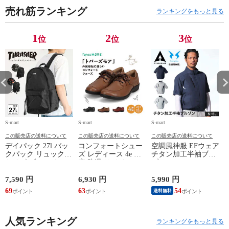
ds1082
ds1082
ds1082
ds
売れ筋ランキング
ランキングをもっと見る
1
2
3
位
位
位
S-mart
S-mart
S-mart
S-
この販売店の送料について
この販売店の送料について
この販売店の送料について
デイパック 27l バッ
コンフォートシュー
空調風神服 EFウェア
クパック リュック
ズ レディース 4e 幅
チタン加工半袖ブル
サイズ ブランド ロ
広 防滑 サイドファ
ゾン ベスト ファン
ゴ プリント かばん
スナー ウォーキング
対応 半袖 ブルゾン
鞄 機内持ち込み 夏
シューズ 黒 トパー
ジャケット 遮熱 作
ド
7,590 円
6,930 円
5,990 円
5
スラッシャー
ズ モア 靴 カジュア
業服 作業着 上着 ア
69
63
54
4
送料無料
THRASHER r1929
ルシューズ 外反母趾
タックベース KF100
1
歩きやすい シニア
ミセス ファッション
人気ランキング
50代 60代 母の日 ギ
ランキングをもっと見る
フト プレゼント グ