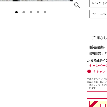
NAVY（
YELLO
［在庫な
販売価格
出荷目安：
たまるdポイ
+キャンペー
各キャン
※たまるdポイントは
※
表示倍率は各キャ
各キャンペーンの
います。