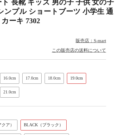
 長靴 キッズ 男の子 子供 女の子
シンプル ショートブーツ 小学生 通
カーキ 7302
販売店：S-mart
この販売店の送料について
16.0cm
17.0cm
18.0cm
19.0cm
21.0cm
アクア）
BLACK（ブラック）