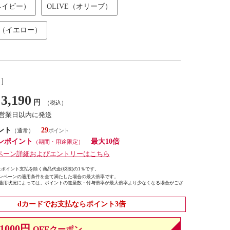
ネイビー）
OLIVE（オリーブ）
W（イエロー）
し］
3,190
円
（税込）
7営業日以内に発送
ント
29
（通常）
ンポイント
最大10倍
（期間・用途限定）
ペーン詳細およびエントリーはこちら
ポイント支払を除く商品代金(税抜)の1％です。
ンペーンの適用条件を全て満たした場合の最大倍率です。
適用状況によっては、ポイントの進呈数・付与倍率が最大倍率より少なくなる場合がござ
dカードでお支払ならポイント3倍
1000円
OFFクーポン