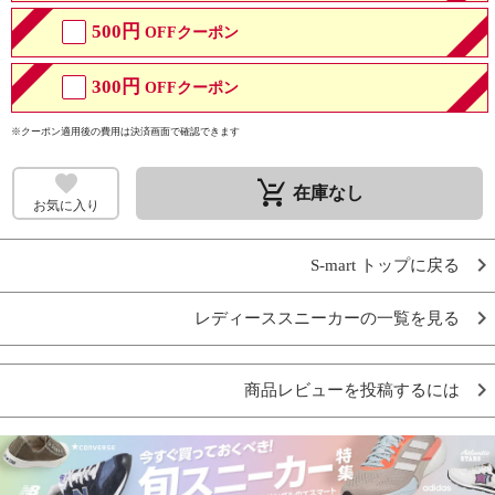
500円
OFFクーポン
300円
OFFクーポン
※クーポン適用後の費用は決済画面で確認できます
remove_shopping_cart
在庫なし
お気に入り
S-mart トップに戻る
レディーススニーカーの一覧を見る
商品レビューを投稿するには