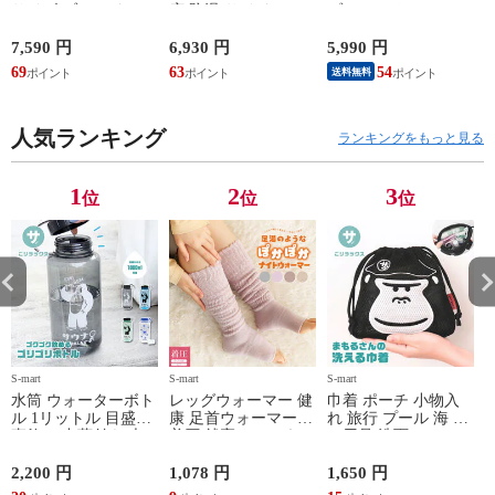
サイズ ブランド ロ
広 防滑 サイドファ
ゾン ベスト ファン
ゴ プリント かばん
スナー ウォーキング
対応 半袖 ブルゾン
鞄 機内持ち込み 夏
シューズ 黒 トパー
ジャケット 遮熱 作
ド
7,590 円
6,930 円
5,990 円
5
スラッシャー
ズ モア 靴 カジュア
業服 作業着 上着 ア
69
63
54
4
送料無料
THRASHER r1929
ルシューズ 外反母趾
タックベース KF100
1
歩きやすい シニア
ミセス ファッション
人気ランキング
50代 60代 母の日 ギ
ランキングをもっと見る
フト プレゼント グ
レー ベージュ
TOPAZ 1410
1
2
3
位
位
位
S-mart
S-mart
S-mart
S-
水筒 ウォーターボト
レッグウォーマー 健
巾着 ポーチ 小物入
ル 1リットル 目盛り
康 足首ウォーマー
れ 旅行 プール 海 バ
直飲み 中蓋付き 大
着圧 就寝 おしゃれ
ス用品 洗面セット
容量 かわいい 軽い
冷え靴下 ソックス
洗える ゴリラ 銭湯
マイボトル 動物 ア
ふんわり 足湯のよう
サウナ ごリラックス
2,200 円
1,078 円
1,650 円
2
ニマル ゴリラ ごリ
なぽかぽかナイトウ
まもるさんの洗える