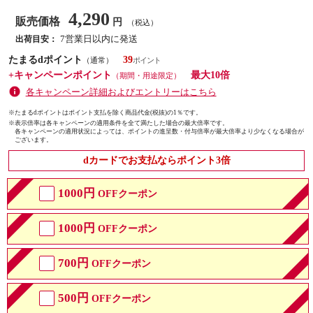
4,290
販売価格
円
（税込）
7営業日以内に発送
出荷目安：
たまるdポイント
39
（通常）
+キャンペーンポイント
最大10倍
（期間・用途限定）
各キャンペーン詳細およびエントリーはこちら
※たまるdポイントはポイント支払を除く商品代金(税抜)の1％です。
※
表示倍率は各キャンペーンの適用条件を全て満たした場合の最大倍率です。
各キャンペーンの適用状況によっては、ポイントの進呈数・付与倍率が最大倍率より少なくなる場合が
ございます。
dカードでお支払ならポイント3倍
1000円
OFFクーポン
1000円
OFFクーポン
700円
OFFクーポン
500円
OFFクーポン