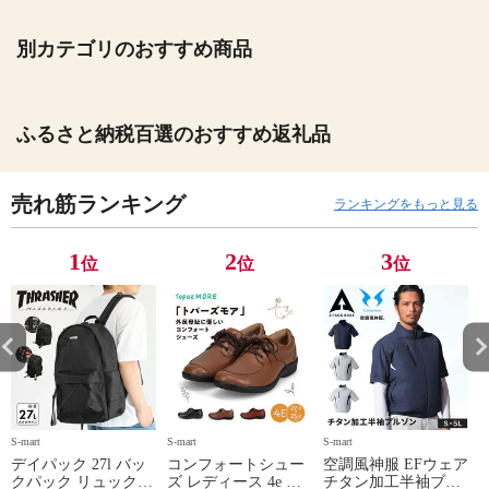
別カテゴリのおすすめ商品
ふるさと納税百選のおすすめ返礼品
売れ筋ランキング
ランキングをもっと見る
1
2
3
位
位
位
S-mart
S-mart
S-mart
S-
デイパック 27l バッ
コンフォートシュー
空調風神服 EFウェア
クパック リュック
ズ レディース 4e 幅
チタン加工半袖ブル