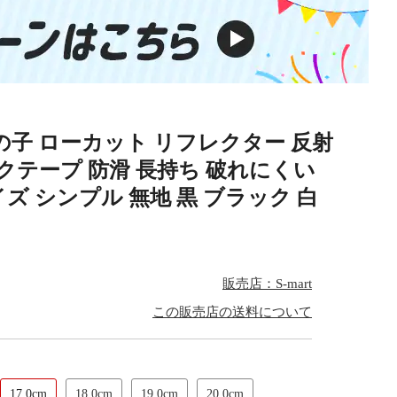
の子 ローカット リフレクター 反射
クテープ 防滑 長持ち 破れにくい
ズ シンプル 無地 黒 ブラック 白
販売店：S-mart
この販売店の送料について
17.0cm
18.0cm
19.0cm
20.0cm