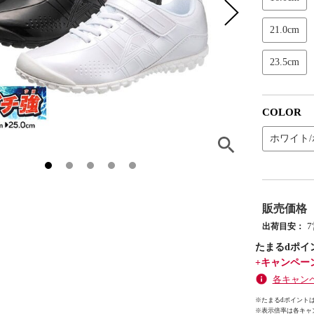
21.0cm
23.5cm
COLOR
ホワイト
販売価格
出荷目安：
たまるdポイ
+キャンペー
各キャン
※たまるdポイントは
※
表示倍率は各キャ