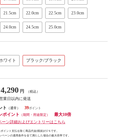
21.5cm
22.0cm
22.5cm
23.0cm
24.0cm
24.5cm
25.0cm
/ホワイト
ブラック/ブラック
4,290
円
（税込）
7営業日以内に発送
ント
39
（通常）
ンポイント
最大10倍
（期間・用途限定）
ペーン詳細およびエントリーはこちら
ポイント支払を除く商品代金(税抜)の1％です。
ンペーンの適用条件を全て満たした場合の最大倍率です。