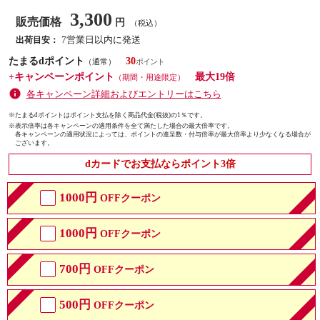
3,300
販売価格
円
（税込）
7営業日以内に発送
出荷目安：
たまるdポイント
30
（通常）
+キャンペーンポイント
最大19倍
（期間・用途限定）
各キャンペーン詳細およびエントリーはこちら
※たまるdポイントはポイント支払を除く商品代金(税抜)の1％です。
※
表示倍率は各キャンペーンの適用条件を全て満たした場合の最大倍率です。
各キャンペーンの適用状況によっては、ポイントの進呈数・付与倍率が最大倍率より少なくなる場合が
ございます。
dカードでお支払ならポイント3倍
1000円
OFFクーポン
1000円
OFFクーポン
700円
OFFクーポン
500円
OFFクーポン