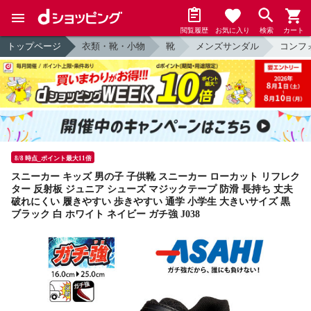
閲覧履歴
お気に入り
検索
カート
トップページ
衣類・靴・小物
靴
メンズサンダル
コンフ
8/8 時点_ポイント最大11倍
スニーカー キッズ 男の子 子供靴 スニーカー ローカット リフレク
ター 反射板 ジュニア シューズ マジックテープ 防滑 長持ち 丈夫
破れにくい 履きやすい 歩きやすい 通学 小学生 大きいサイズ 黒
ブラック 白 ホワイト ネイビー ガチ強 J038