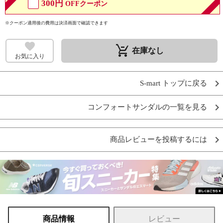
300円
OFFクーポン
※クーポン適用後の費用は決済画面で確認できます
remove_shopping_cart
在庫なし
お気に入り
S-mart トップに戻る
コンフォートサンダルの一覧を見る
商品レビューを投稿するには
商品情報
レビュー