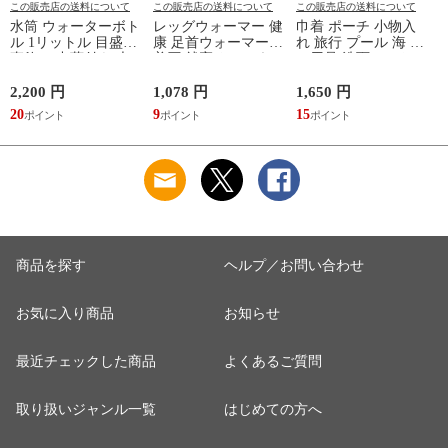
この販売店の送料について
この販売店の送料について
この販売店の送料について
水筒 ウォーターボト
レッグウォーマー 健
巾着 ポーチ 小物入
ル 1リットル 目盛り
康 足首ウォーマー
れ 旅行 プール 海 バ
直飲み 中蓋付き 大
着圧 就寝 おしゃれ
ス用品 洗面セット
容量 かわいい 軽い
冷え靴下 ソックス
洗える ゴリラ 銭湯
マイボトル 動物 ア
ふんわり 足湯のよう
サウナ ごリラックス
2,200 円
1,078 円
1,650 円
2
ニマル ゴリラ ごリ
なぽかぽかナイトウ
まもるさんの洗える
20
9
15
2
ラックス ゴリゴリボ
ォーマー inf-26
巾着 ブラック 黒
トル
商品を探す
ヘルプ／お問い合わせ
お気に入り商品
お知らせ
最近チェックした商品
よくあるご質問
取り扱いジャンル一覧
はじめての方へ