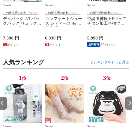
S-mart
S-mart
S-mart
S-
この販売店の送料について
この販売店の送料について
この販売店の送料について
デイパック 27l バッ
コンフォートシュー
空調風神服 EFウェア
クパック リュック
ズ レディース 4e 幅
チタン加工半袖ブル
サイズ ブランド ロ
広 防滑 サイドファ
ゾン ベスト ファン
ゴ プリント かばん
スナー ウォーキング
対応 半袖 ブルゾン
鞄 機内持ち込み 夏
シューズ 黒 トパー
ジャケット 遮熱 作
ド
7,590 円
6,930 円
5,990 円
5
スラッシャー
ズ モア 靴 カジュア
業服 作業着 上着 ア
69
63
54
4
送料無料
THRASHER r1929
ルシューズ 外反母趾
タックベース KF100
1
歩きやすい シニア
ミセス ファッション
人気ランキング
50代 60代 母の日 ギ
ランキングをもっと見る
フト プレゼント グ
レー ベージュ
TOPAZ 1410
1
2
3
位
位
位
S-mart
S-mart
S-mart
S-