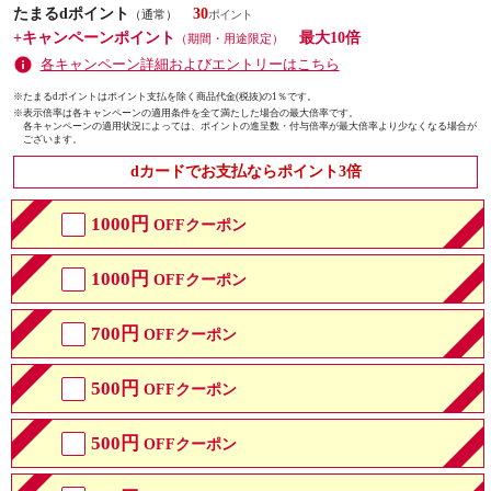
たまるdポイント
30
（通常）
+キャンペーンポイント
最大10倍
（期間・用途限定）
各キャンペーン詳細およびエントリーはこちら
※たまるdポイントはポイント支払を除く商品代金(税抜)の1％です。
※
表示倍率は各キャンペーンの適用条件を全て満たした場合の最大倍率です。
各キャンペーンの適用状況によっては、ポイントの進呈数・付与倍率が最大倍率より少なくなる場合が
ございます。
dカードでお支払ならポイント3倍
1000円
OFFクーポン
1000円
OFFクーポン
700円
OFFクーポン
500円
OFFクーポン
500円
OFFクーポン