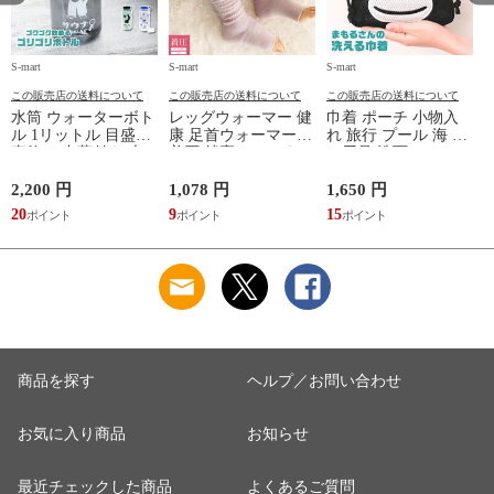
S-mart
S-mart
S-mart
S-
この販売店の送料について
この販売店の送料について
この販売店の送料について
水筒 ウォーターボト
レッグウォーマー 健
巾着 ポーチ 小物入
ル 1リットル 目盛り
康 足首ウォーマー
れ 旅行 プール 海 バ
直飲み 中蓋付き 大
着圧 就寝 おしゃれ
ス用品 洗面セット
容量 かわいい 軽い
冷え靴下 ソックス
洗える ゴリラ 銭湯
マイボトル 動物 ア
ふんわり 足湯のよう
サウナ ごリラックス
2,200 円
1,078 円
1,650 円
2
ニマル ゴリラ ごリ
なぽかぽかナイトウ
まもるさんの洗える
20
9
15
2
ラックス ゴリゴリボ
ォーマー inf-26
巾着 ブラック 黒
トル
商品を探す
ヘルプ／お問い合わせ
お気に入り商品
お知らせ
最近チェックした商品
よくあるご質問