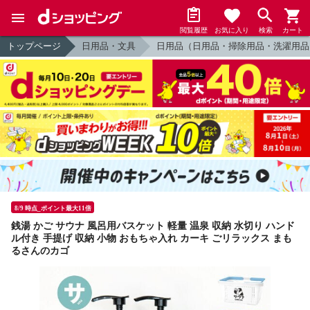
閲覧履歴
お気に入り
検索
カート
トップページ
日用品・文具
日用品（日用品・掃除用品・洗濯用品
8/9 時点_ポイント最大11倍
銭湯 かご サウナ 風呂用バスケット 軽量 温泉 収納 水切り ハンド
ル付き 手提げ 収納 小物 おもちゃ入れ カーキ ごリラックス まも
るさんのカゴ