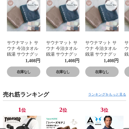
サウナマット サ
サウナマット サ
サウナマット サ
サ
ウナ 今治タオル
ウナ 今治タオル
ウナ 今治タオル
ウ
銭湯 サウナグッ
銭湯 サウナグッ
銭湯 サウナグッ
銭
ズ サ活 ピンク
ズ サ活 ピンク
ズ サ活 ピンク
ズ
1,408
円
1,408
円
1,408
円
ブラウン ミント
ブラウン ミント
ブラウン ミント
ブ
グリーン パープ
グリーン パープ
グリーン パープ
グ
在庫なし
在庫なし
在庫なし
ル 白 coco sauna
ル 白 coco sauna
ル 白 coco sauna
ル 
サウナマットタ
サウナマットタ
サウナマットタ
サ
オル
オル
オル
オ
売れ筋ランキング
ランキングをもっと見る
1
2
3
位
位
位