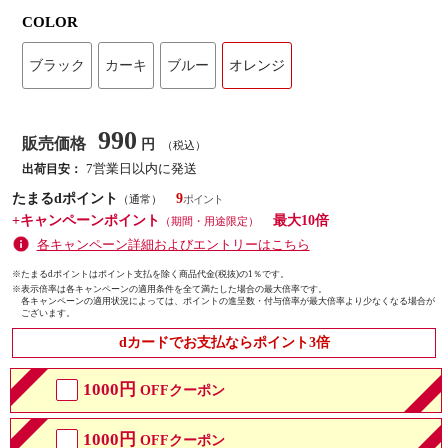
COLOR
ブラック
カーキ
ブルー
オレンジ
990
販売価格
円
（税込）
7営業日以内に発送
出荷目安：
たまるdポイント
9
（通常）
+キャンペーンポイント
最大10倍
（期間・用途限定）
各キャンペーン詳細およびエントリーはこちら
※たまるdポイントはポイント支払を除く商品代金(税抜)の1％です。
※
表示倍率は各キャンペーンの適用条件を全て満たした場合の最大倍率です。
各キャンペーンの適用状況によっては、ポイントの進呈数・付与倍率が最大倍率より少なくなる場合が
ございます。
dカードでお支払ならポイント3倍
1000円
OFFクーポン
1000円
OFFクーポン