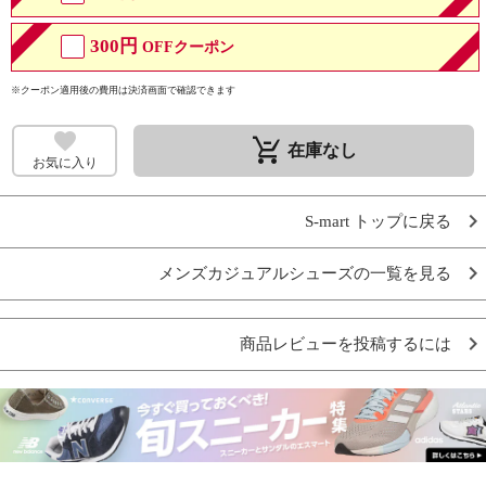
300円
OFFクーポン
※クーポン適用後の費用は決済画面で確認できます
remove_shopping_cart
在庫なし
お気に入り
S-mart トップに戻る
メンズカジュアルシューズの一覧を見る
商品レビューを投稿するには