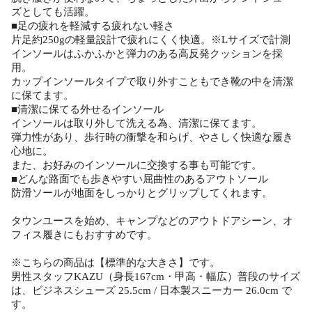
ズとしても活躍。
■足の疲れを軽減する疲れない軽さ
片足約250gの軽量設計で疲れにくく快適。※Lサイズで計測
インソールはふかふかと弾力のある高反発クッションを採
用。
カップインソールタイプで取り外すこともでき靴の中を清潔
に保てます。
■清潔に保てる外せるインソール
インソールは取り外して洗える為、清潔に保てます。
弾力性があり、歩行時の衝撃を和らげ、やさしく快適な履き
心地に。
また、お好みのインソールに交換する事も可能です。
■どんな路面でも歩きやすい屈曲性のあるアウトソール
防滑ソールが地面をしっかりとグリップしてくれます。
タウンユースを始め、キャンプなどのアウトドアシーン、オ
フィス履きにもおすすめです。
※こちらの商品は【標準的な大きさ】です。
男性スタッフKAZU（身長167cm・甲高・幅広）普段のサイズ
は、ビジネスシューズ 25.5cm / 日本製スニーカー 26.0cm で
す。