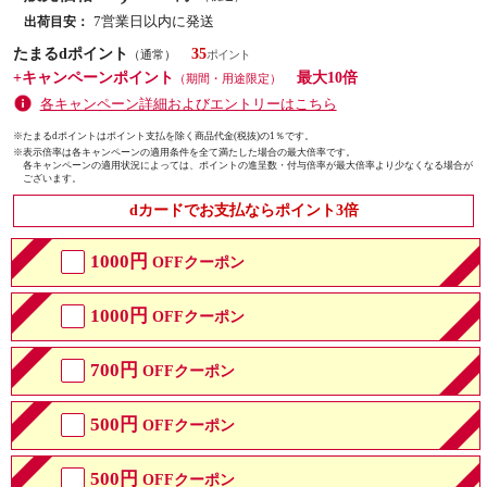
7営業日以内に発送
出荷目安：
たまるdポイント
35
（通常）
+キャンペーンポイント
最大10倍
（期間・用途限定）
各キャンペーン詳細およびエントリーはこちら
※たまるdポイントはポイント支払を除く商品代金(税抜)の1％です。
※
表示倍率は各キャンペーンの適用条件を全て満たした場合の最大倍率です。
各キャンペーンの適用状況によっては、ポイントの進呈数・付与倍率が最大倍率より少なくなる場合が
ございます。
dカードでお支払ならポイント3倍
1000円
OFFクーポン
1000円
OFFクーポン
700円
OFFクーポン
500円
OFFクーポン
500円
OFFクーポン