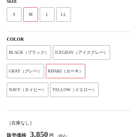
SIZE
S
M
L
LL
COLOR
BLACK（ブラック）
ICEGRAY（アイスグレー）
GRAY（グレー）
KHAKI（カーキ）
NAVY（ネイビー）
YELLOW（イエロー）
［在庫なし］
3,850
販売価格
円
（税込）