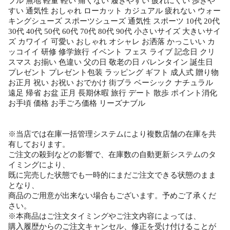
プル 無地 軽量 軽い 痛くない 履きやすい 疲れにくい 歩きや
すい 通気性 おしゃれ ローカット カジュアル 疲れない ウォー
キングシューズ スポーツシューズ 通気性 スポーツ 10代 20代
30代 40代 50代 60代 70代 80代 90代 小さいサイズ 大きいサイ
ズ カワイイ 可愛い おしゃれ オシャレ お洒落 かっこいい カ
ッコイイ 研修 修学旅行 イベント フェス ライブ 記念日 クリ
スマス お揃い 色違い 父の日 敬老の日 バレンタイン 誕生日
プレゼント プレゼント包装 ラッピング ギフト 成人式 贈り物
お正月 祝い お祝い おでかけ 街ブラ ベーシック ナチュラル
遠足 帰省 お盆 正月 長期休暇 旅行 デート 散歩 ポイント消化
お手頃 価格 お手ごろ価格 リーズナブル
※当店では在庫一括管理システムにより複数店舗の在庫を共
有しております。
ご注文の殺到などの影響で、在庫数の自動更新システムのタ
イミングにより、
既に完売した状態でも一時的にまだご注文できる状態のまま
となり、
商品のご用意が出来ない場合もございます。予めご了承くだ
さい。
※本商品はご注文タイミングやご注文内容によっては、
購入履歴からのご注文キャンセル、修正を受け付けることが