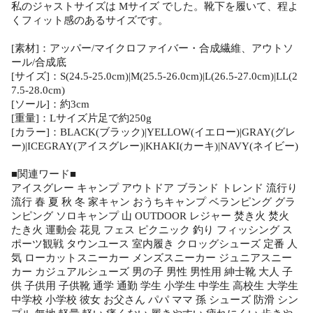
私のジャストサイズは Mサイズ でした。靴下を履いて、程よ
くフィット感のあるサイズです。
[素材]：アッパー/マイクロファイバー・合成繊維、アウトソ
ール/合成底
[サイズ]：S(24.5-25.0cm)|M(25.5-26.0cm)|L(26.5-27.0cm)|LL(2
7.5-28.0cm)
[ソール]：約3cm
[重量]：Lサイズ片足で約250g
[カラー]：BLACK(ブラック)|YELLOW(イエロー)|GRAY(グレ
ー)|ICEGRAY(アイスグレー)|KHAKI(カーキ)|NAVY(ネイビー)
■関連ワード■
アイスグレー キャンプ アウトドア ブランド トレンド 流行り
流行 春 夏 秋 冬 家キャン おうちキャンプ ベランピング グラ
ンピング ソロキャンプ 山 OUTDOOR レジャー 焚き火 焚火
たき火 運動会 花見 フェス ピクニック 釣り フィッシング ス
ポーツ観戦 タウンユース 室内履き クロッグシューズ 定番 人
気 ローカットスニーカー メンズスニーカー ジュニアスニー
カー カジュアルシューズ 男の子 男性 男性用 紳士靴 大人 子
供 子供用 子供靴 通学 通勤 学生 小学生 中学生 高校生 大学生
中学校 小学校 彼女 お父さん パパ ママ 孫 シューズ 防滑 シン