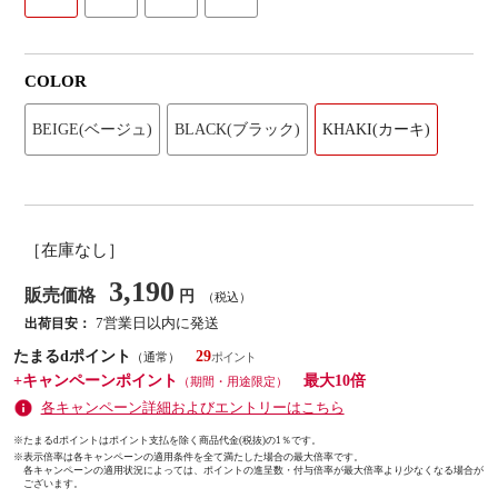
COLOR
BEIGE(ベージュ)
BLACK(ブラック)
KHAKI(カーキ)
［在庫なし］
3,190
販売価格
円
（税込）
7営業日以内に発送
出荷目安：
たまるdポイント
29
（通常）
+キャンペーンポイント
最大10倍
（期間・用途限定）
各キャンペーン詳細およびエントリーはこちら
※たまるdポイントはポイント支払を除く商品代金(税抜)の1％です。
※
表示倍率は各キャンペーンの適用条件を全て満たした場合の最大倍率です。
各キャンペーンの適用状況によっては、ポイントの進呈数・付与倍率が最大倍率より少なくなる場合が
ございます。