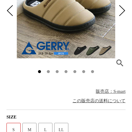
販売店：S-mart
この販売店の送料について
SIZE
S
M
L
LL