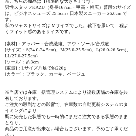
※こちらの商品は【標準的な大きさ】です。
男性スタッフKAZU（身長167cm・甲高・幅広）普段のサイズ
は、ビジネスシューズ 25.5cm / 日本製スニーカー 26.0cm で
す。
私のジャストサイズは Mサイズでした。靴下を履いて、程よ
くフィット感のあるサイズです。
[素材]：アッパー：合成繊維、アウトソール/合成底
[サイズ]：S(24.0-24.5cm)、M(25.0-25.5cm)、L(26.0-26.5cm)、
LL(27.0-27.5cm)
[ソール]：約3cm
[重量]：Lサイズ片足で約220g
[カラー]：ブラック、カーキ、ベージュ
※当店では在庫一括管理システムにより複数店舗の在庫を共
有しております。
ご注文の殺到などの影響で、在庫数の自動更新システムのタ
イミングにより、
既に完売した状態でも一時的にまだご注文できる状態のまま
となり、
商品のご用意が出来ない場合もございます。予めご了承くだ
さい。