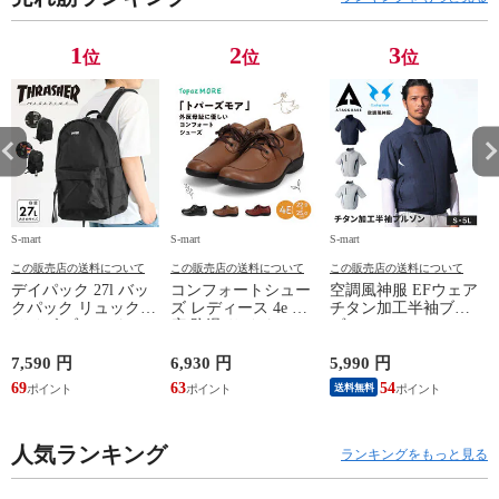
1
2
3
位
位
位
S-mart
S-mart
S-mart
S-
この販売店の送料について
この販売店の送料について
この販売店の送料について
デイパック 27l バッ
コンフォートシュー
空調風神服 EFウェア
クパック リュック
ズ レディース 4e 幅
チタン加工半袖ブル
サイズ ブランド ロ
広 防滑 サイドファ
ゾン ベスト ファン
ゴ プリント かばん
スナー ウォーキング
対応 半袖 ブルゾン
鞄 機内持ち込み 夏
シューズ 黒 トパー
ジャケット 遮熱 作
ド
7,590 円
6,930 円
5,990 円
5
スラッシャー
ズ モア 靴 カジュア
業服 作業着 上着 ア
69
63
54
4
送料無料
THRASHER r1929
ルシューズ 外反母趾
タックベース KF100
1
歩きやすい シニア
ミセス ファッション
人気ランキング
50代 60代 母の日 ギ
ランキングをもっと見る
フト プレゼント グ
レー ベージュ