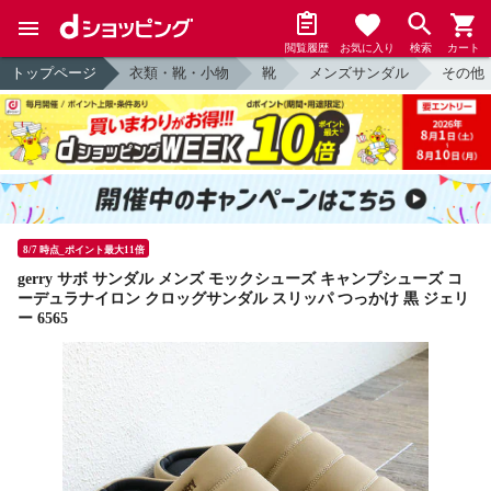
閲覧履歴
お気に入り
検索
カート
トップページ
衣類・靴・小物
靴
メンズサンダル
その他
8/7 時点_ポイント最大11倍
gerry サボ サンダル メンズ モックシューズ キャンプシューズ コ
ーデュラナイロン クロッグサンダル スリッパ つっかけ 黒 ジェリ
ー 6565