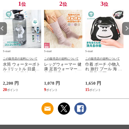
TOPAZ 1410
1
2
3
位
位
位
S-mart
S-mart
S-mart
S-
この販売店の送料について
この販売店の送料について
この販売店の送料について
水筒 ウォーターボト
レッグウォーマー 健
巾着 ポーチ 小物入
ル 1リットル 目盛り
康 足首ウォーマー
れ 旅行 プール 海 バ
直飲み 中蓋付き 大
着圧 就寝 おしゃれ
ス用品 洗面セット
容量 かわいい 軽い
冷え靴下 ソックス
洗える ゴリラ 銭湯
マイボトル 動物 ア
ふんわり 足湯のよう
サウナ ごリラックス
2,200 円
1,078 円
1,650 円
2
ニマル ゴリラ ごリ
なぽかぽかナイトウ
まもるさんの洗える
20
9
15
2
ラックス ゴリゴリボ
ォーマー inf-26
巾着 ブラック 黒
トル