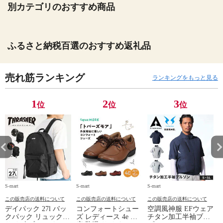
別カテゴリのおすすめ商品
ふるさと納税百選のおすすめ返礼品
売れ筋ランキング
ランキングをもっと見る
1
2
3
位
位
位
S-mart
S-mart
S-mart
S-
この販売店の送料について
この販売店の送料について
この販売店の送料について
デイパック 27l バッ
コンフォートシュー
空調風神服 EFウェア
クパック リュック
ズ レディース 4e 幅
チタン加工半袖ブル