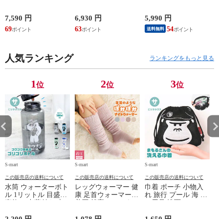
サイズ ブランド ロ
広 防滑 サイドファ
ゾン ベスト ファン
ゴ プリント かばん
スナー ウォーキング
対応 半袖 ブルゾン
鞄 機内持ち込み 夏
シューズ 黒 トパー
ジャケット 遮熱 作
ド
7,590 円
6,930 円
5,990 円
5
スラッシャー
ズ モア 靴 カジュア
業服 作業着 上着 ア
69
63
54
4
送料無料
THRASHER r1929
ルシューズ 外反母趾
タックベース KF100
1
歩きやすい シニア
ミセス ファッション
人気ランキング
50代 60代 母の日 ギ
ランキングをもっと見る
フト プレゼント グ
レー ベージュ
TOPAZ 1410
1
2
3
位
位
位
S-mart
S-mart
S-mart
S-
この販売店の送料について
この販売店の送料について
この販売店の送料について
水筒 ウォーターボト
レッグウォーマー 健
巾着 ポーチ 小物入
ル 1リットル 目盛り
康 足首ウォーマー
れ 旅行 プール 海 バ
直飲み 中蓋付き 大
着圧 就寝 おしゃれ
ス用品 洗面セット
容量 かわいい 軽い
冷え靴下 ソックス
洗える ゴリラ 銭湯
マイボトル 動物 ア
ふんわり 足湯のよう
サウナ ごリラックス