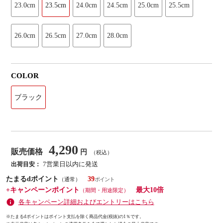
23.0cm
23.5cm
24.0cm
24.5cm
25.0cm
25.5cm
26.0cm
26.5cm
27.0cm
28.0cm
COLOR
ブラック
4,290
販売価格
円
（税込）
7営業日以内に発送
出荷目安：
たまるdポイント
39
（通常）
+キャンペーンポイント
最大10倍
（期間・用途限定）
各キャンペーン詳細およびエントリーはこちら
※たまるdポイントはポイント支払を除く商品代金(税抜)の1％です。