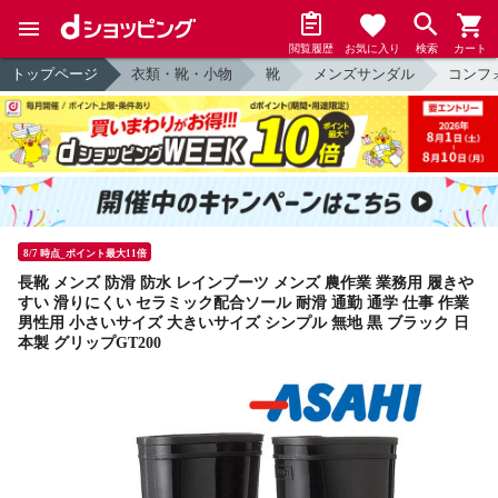
閲覧履歴
お気に入り
検索
カート
トップページ
衣類・靴・小物
靴
メンズサンダル
コンフ
8/7 時点_ポイント最大11倍
長靴 メンズ 防滑 防水 レインブーツ メンズ 農作業 業務用 履きや
すい 滑りにくい セラミック配合ソール 耐滑 通勤 通学 仕事 作業
男性用 小さいサイズ 大きいサイズ シンプル 無地 黒 ブラック 日
本製 グリップGT200