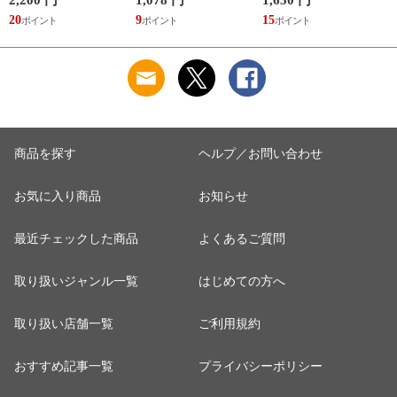
2,200 円
1,078 円
1,650 円
2
ニマル ゴリラ ごリ
なぽかぽかナイトウ
まもるさんの洗える
20
9
15
2
ラックス ゴリゴリボ
ォーマー inf-26
巾着 ブラック 黒
トル
商品を探す
ヘルプ／お問い合わせ
お気に入り商品
お知らせ
最近チェックした商品
よくあるご質問
取り扱いジャンル一覧
はじめての方へ
取り扱い店舗一覧
ご利用規約
おすすめ記事一覧
プライバシーポリシー